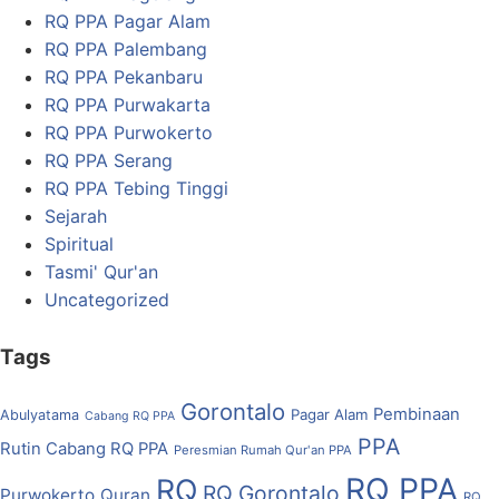
RQ PPA Pagar Alam
RQ PPA Palembang
RQ PPA Pekanbaru
RQ PPA Purwakarta
RQ PPA Purwokerto
RQ PPA Serang
RQ PPA Tebing Tinggi
Sejarah
Spiritual
Tasmi' Qur'an
Uncategorized
Tags
Gorontalo
Pembinaan
Pagar Alam
Abulyatama
Cabang RQ PPA
PPA
Rutin Cabang RQ PPA
Peresmian Rumah Qur'an PPA
RQ PPA
RQ
RQ Gorontalo
Purwokerto
Quran
RQ