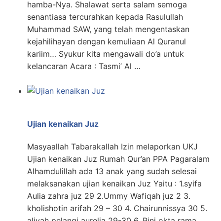
hamba-Nya. Shalawat serta salam semoga
senantiasa tercurahkan kepada Rasulullah
Muhammad SAW, yang telah mengentaskan
kejahilihayan dengan kemuliaan Al Quranul
kariim… Syukur kita mengawali do’a untuk
kelancaran Acara : Tasmi’ Al …
Ujian kenaikan Juz
Masyaallah Tabarakallah Izin melaporkan UKJ
Ujian kenaikan Juz Rumah Qur’an PPA Pagaralam
Alhamdulillah ada 13 anak yang sudah selesai
melaksanakan ujian kenaikan Juz Yaitu : 1.syifa
Aulia zahra juz 29 2.Ummy Wafiqah juz 2 3.
kholishotin arifah 29 – 30 4. Chairunnissya 30 5.
aliyah pelangi aurelia 29-30 6. Rini okta rama