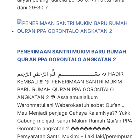
dani 29-30 7. …
PENERIMAAN SANTRI MUKIM BARU RUMAH
QUR’AN PPA GORONTALO ANGKATAN 2
بِسْـــــــــــــــــــــمِ اللَّهِ الرَّحْمَٰنِ الرَّحِيم 📣 HADIR
KEMBALI!!!! 🎊 PENERIMAAN SANTRI MUKIM
BARU RUMAH QUR’AN PPA GORONTALO
ANGKATAN 2 🎊 Assalamualaikum
Warohmatullahi Wabarokaatuh sobat Qur’an…
Mau Menjadi penjaga Cahaya KalamNya?? Yukk
Gabung menjadi santri Mukim Rumah Qur’an PPA
Gorontalo angkatan 2 ☘️☘️☘️☘️☘️☘️☘️☘️☘️
Persyaratan Santri Mukim: – Laki laki/perempuan