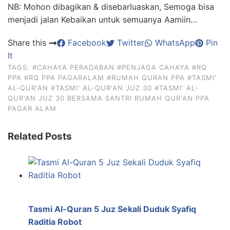
NB: Mohon dibagikan & disebarluaskan, Semoga bisa
menjadi jalan Kebaikan untuk semuanya Aamiin…
Share this
Facebook
Twitter
WhatsApp
Pin
It
TAGS:
#CAHAYA PERADABAN
#PENJAGA CAHAYA
#RQ
PPA
#RQ PPA PAGARALAM
#RUMAH QURAN PPA
#TASMI'
AL-QUR'AN
#TASMI' AL-QUR'AN JUZ 30
#TASMI' AL-
QUR'AN JUZ 30 BERSAMA SANTRI RUMAH QUR'AN PPA
PAGAR ALAM
Related Posts
Tasmi Al-Quran 5 Juz Sekali Duduk Syafiq
Raditia Robot