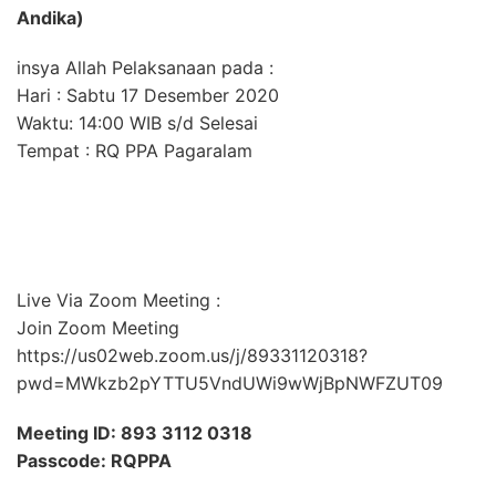
Andika)
insya Allah Pelaksanaan pada :
Hari : Sabtu 17 Desember 2020
Waktu: 14:00 WIB s/d Selesai
Tempat : RQ PPA Pagaralam
Live Via Zoom Meeting :
Join Zoom Meeting
https://us02web.zoom.us/j/89331120318?
pwd=MWkzb2pYTTU5VndUWi9wWjBpNWFZUT09
Meeting ID: 893 3112 0318
Passcode: RQPPA