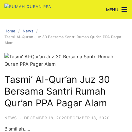
Skip
MENU
to
content
Home
News
Tasmi’ Al-Qur’an Juz 30 Bersama Santri Rumah Qur’an PPA Pagar
Alam
Tasmi’ Al-Qur’an Juz 30
Bersama Santri Rumah
Qur’an PPA Pagar Alam
NEWS
·
DECEMBER 18, 2020
DECEMBER 18, 2020
Bismillah…..