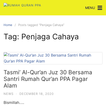
Skip
MENU
to
content
Home
Posts tagged “Penjaga Cahaya”
Tag:
Penjaga Cahaya
Tasmi’ Al-Qur’an Juz 30 Bersama
Santri Rumah Qur’an PPA Pagar
Alam
NEWS
·
DECEMBER 18, 2020
Bismillah…..