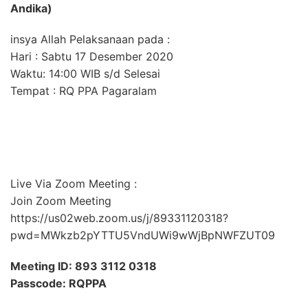
Andika)
insya Allah Pelaksanaan pada :
Hari : Sabtu 17 Desember 2020
Waktu: 14:00 WIB s/d Selesai
Tempat : RQ PPA Pagaralam
Live Via Zoom Meeting :
Join Zoom Meeting
https://us02web.zoom.us/j/89331120318?
pwd=MWkzb2pYTTU5VndUWi9wWjBpNWFZUT09
Meeting ID: 893 3112 0318
Passcode: RQPPA