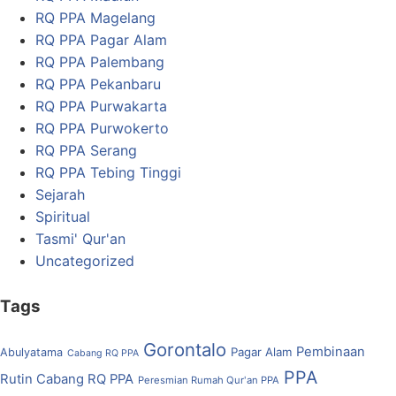
RQ PPA Magelang
RQ PPA Pagar Alam
RQ PPA Palembang
RQ PPA Pekanbaru
RQ PPA Purwakarta
RQ PPA Purwokerto
RQ PPA Serang
RQ PPA Tebing Tinggi
Sejarah
Spiritual
Tasmi' Qur'an
Uncategorized
Tags
Gorontalo
Pembinaan
Pagar Alam
Abulyatama
Cabang RQ PPA
PPA
Rutin Cabang RQ PPA
Peresmian Rumah Qur'an PPA