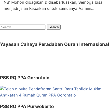
NB: Mohon dibagikan & disebarluaskan, Semoga bisa
menjadi jalan Kebaikan untuk semuanya Aamiin…
Search
for:
Yayasan Cahaya Peradaban Quran Internasional
PSB RQ PPA Gorontalo
PSB RQ PPA Purwokerto