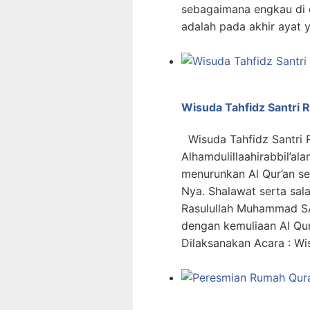
sebagaimana engkau di 
adalah pada akhir ayat 
Wisuda Tahfidz Santri 
Wisuda Tahfidz Santri 
Alhamdulillaahirabbil’ala
menurunkan Al Qur’an s
Nya. Shalawat serta sa
Rasulullah Muhammad SA
dengan kemuliaan Al Qur
Dilaksanakan Acara : Wi