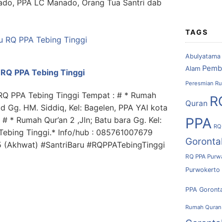
ado, PPA LC Manado, Orang Tua Santri dab
TAGS
Abulyatama
Pemb
Alam
 RQ PPA Tebing Tinggi
Peresmian Ru
RQ PPA Tebing Tinggi Tempat : # * Rumah
R
Quran
id Gg. HM. Siddiq, Kel: Bagelen, PPA YAI kota
PPA
 # * Rumah Qur’an 2 ,Jln; Batu bara Gg. Kel:
RQ
 Tebing Tinggi.* Info/hub : 085761007679
Goronta
 (Akhwat) #SantriBaru #RQPPATebingTinggi
RQ PPA Purw
Purwokerto
PPA Goront
Rumah Quran