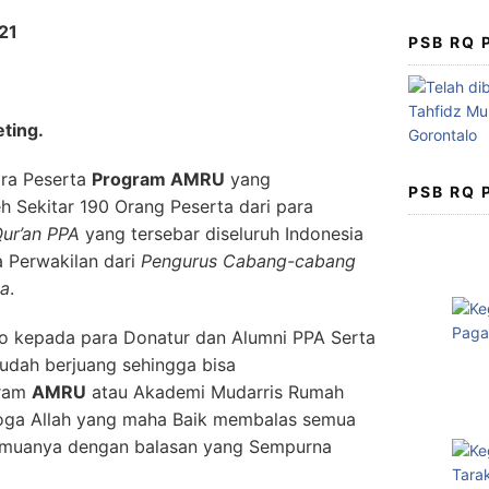
021
PSB RQ
ting.
ara Peserta
Program AMRU
yang
PSB RQ
leh Sekitar 190 Orang Peserta dari para
ur’an PPA
yang tersebar diseluruh Indonesia
ra Perwakilan dari
Pengurus Cabang-cabang
ia
.
ro kepada para Donatur dan Alumni PPA Serta
sudah berjuang sehingga bisa
gram
AMRU
atau Akademi Mudarris Rumah
moga Allah yang maha Baik membalas semua
emuanya dengan balasan yang Sempurna