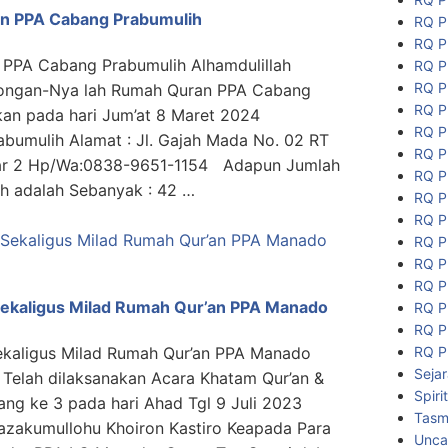
n PPA Cabang Prabumulih
RQ P
RQ P
PPA Cabang Prabumulih Alhamdulillah
RQ P
RQ P
tolongan-Nya lah Rumah Quran PPA Cabang
RQ P
kan pada hari Jum’at 8 Maret 2024
RQ P
bumulih Alamat : Jl. Gajah Mada No. 02 RT
RQ P
sar 2 Hp/Wa:0838-9651-1154 Adapun Jumlah
RQ P
ih adalah Sebanyak : 42 …
RQ P
RQ P
RQ P
RQ P
RQ P
Sekaligus Milad Rumah Qur’an PPA Manado
RQ P
RQ P
RQ P
ekaligus Milad Rumah Qur’an PPA Manado
Seja
, Telah dilaksanakan Acara Khatam Qur’an &
Spiri
ng ke 3 pada hari Ahad Tgl 9 Juli 2023
Tasmi
azakumullohu Khoiron Kastiro Keapada Para
Unca