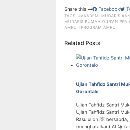
Share this
Facebook
Tw
TAGS:
#AKADEMI MUDARIS
#AK
MUDARIS RUMAH QUR'AN PPA
AMRU
#PROGRAM AMRU
Related Posts
Ujian Tahfidz Santri M
Gorontalo
Ujian Tahfidz Santri Mu
Ujian Tahfidz Santri Mu
Rasululloh ﷺ bersabda, _“Dikatakan kepada orang yang membaca
(menghafalkan) Al Qur’an 