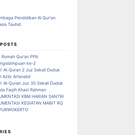
 POSTS
d Rumah Qur’an PPA
ngsidimpuan ke-2
i’ Al-Quran 2 Juz Sekali Duduk
 Aziiz Artanabil
i’ Al-Quran Juz 30 Sekali Duduk
da Faqih Khairi Rahman
MENTASI KBM HARIAN SANTRI
MENTASI KEGIATAN MABIT RQ
 PURWOKERTO
RIES