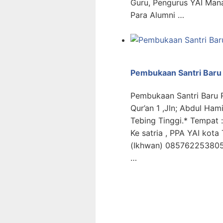
Guru, Pengurus YAI Man
Para Alumni …
Pembukaan Santri Baru
Pembukaan Santri Baru 
Qur’an 1 ,Jln; Abdul Ham
Tebing Tinggi.* Tempat :
Ke satria , PPA YAI kota
(Ikhwan) 085762253805
…