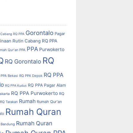
Gorontalo
Pagar
Cabang RQ PPA
inaan Rutin Cabang RQ PPA
PPA
Purwokerto
mah Qur'an PPA
RQ
Q
RQ Gorontalo
RQ PPA
 PPA Bekasi
RQ PPA Depok
lo
RQ PPA Pagar Alam
RQ PPA Kudus
RQ PPA Purwokerto
RQ
akarta
Rumah
Rumah Qur'an
RQ Tarakan
Rumah Quran
alo
Rumah Quran
 Bandung