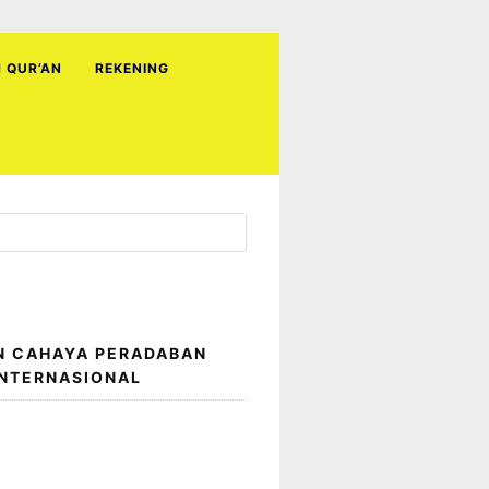
H QUR’AN
REKENING
N CAHAYA PERADABAN
INTERNASIONAL