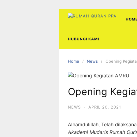
Skip
to
content
HOM
HUBUNGI KAMI
Home
News
Opening Kegiat
Opening Kegi
NEWS
·
APRIL 20, 2021
Alhamdulillah, Telah dilaksan
Akademi Mudaris Rumah Qur’