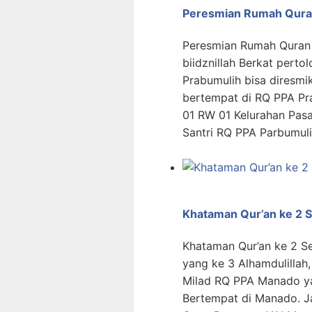
Peresmian Rumah Qura
Peresmian Rumah Quran 
biidznillah Berkat per
Prabumulih bisa diresmi
bertempat di RQ PPA Pra
01 RW 01 Kelurahan Pa
Santri RQ PPA Parbumul
Khataman Qur’an ke 2 
Khataman Qur’an ke 2 S
yang ke 3 Alhamdulillah
Milad RQ PPA Manado ya
Bertempat di Manado. J