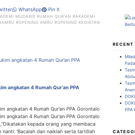
itter
WhatsApp
Pin It
ADEMI MUDARIS RUMAH QUR'AN
#AKADEMI
#AMRU
#OPENING AMRU
#OPENING KEGIATAN
RECENT
Mila
Pada
Tasm
Abdul
Tasm
ukim angkatan 4 Rumah Qur’an PPA
Anan
DOKU
DOKU
kim angkatan 4 Rumah Qur’an PPA Gorontalo
PPA
kim angkatan 4 Rumah Qur’an PPA Gorontalo
nanti: ‘Bacalah dan naiklah serta tartillah
CATEGO