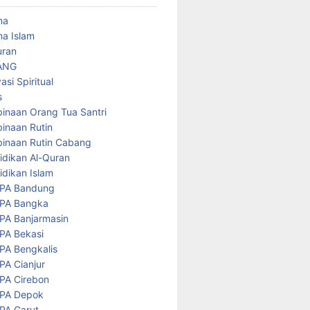
ma
a Islam
uran
ANG
asi Spiritual
s
inaan Orang Tua Santri
inaan Rutin
inaan Rutin Cabang
idikan Al-Quran
idikan Islam
PA Bandung
PA Bangka
PA Banjarmasin
PA Bekasi
PA Bengkalis
PA Cianjur
PA Cirebon
PA Depok
PA Garut