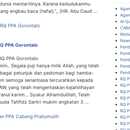
dunia mentartilnya. Karena kedudukanmu
Aga
yang engkau baca (hafal).”_ (HR. Abu Daud …
Agam
Al-Q
CAB
Motiv
New
RQ PPA Gorontalo
Pemb
Pemb
RQ PPA Gorontalo
Pemb
miin.. Segala puji hanya milik Allah, yang telah
Pend
Pend
ebagai petunjuk dan pedoman bagi hamba-
RQ P
lam semoga senantiasa tercurahkan kepada
RQ P
W, yang telah mengentaskan kejahilihayan
RQ P
anul kariim… Syukur Alhamdulillah, Telah
RQ P
suda Tahfidz Santri mukim angkatan 3 …
RQ P
RQ P
RQ P
RQ P
RQ P