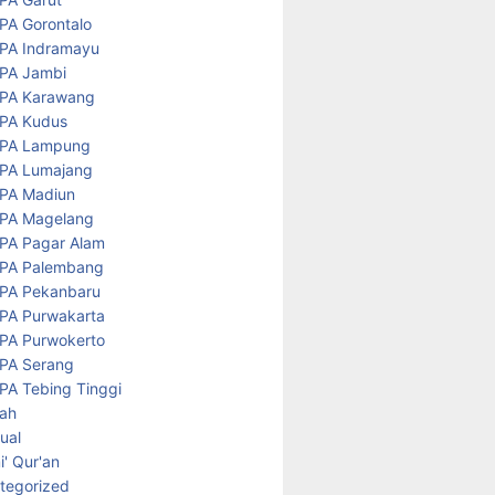
PA Gorontalo
PA Indramayu
PA Jambi
PA Karawang
PA Kudus
PA Lampung
PA Lumajang
PA Madiun
PA Magelang
PA Pagar Alam
PA Palembang
PA Pekanbaru
PA Purwakarta
PA Purwokerto
PA Serang
PA Tebing Tinggi
rah
tual
' Qur'an
tegorized