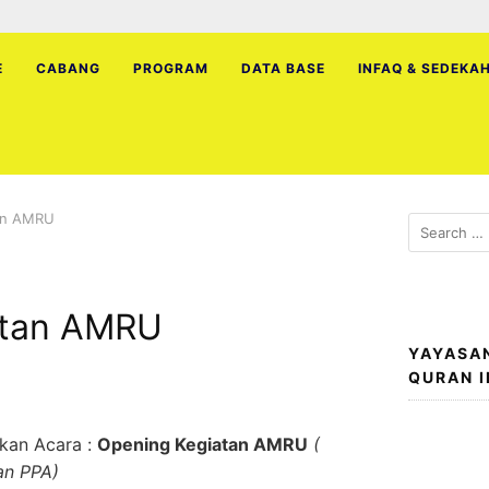
E
CABANG
PROGRAM
DATA BASE
INFAQ & SEDEKA
an AMRU
Search
for:
atan AMRU
YAYASA
QURAN 
akan Acara :
Opening Kegiatan AMRU
(
an PPA)