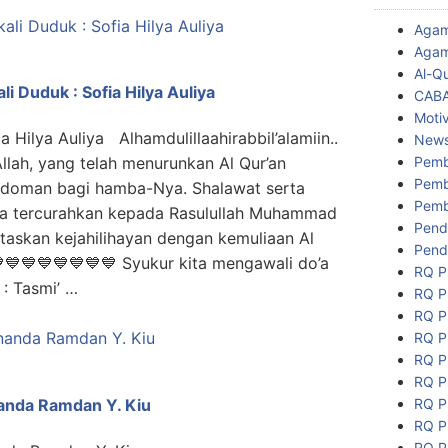
Aga
Agam
Al-Q
i Duduk : Sofia Hilya Auliya
CAB
Motiv
a Hilya Auliya Alhamdulillaahirabbil’alamiin..
New
Pemb
Allah, yang telah menurunkan Al Qur’an
Pemb
edoman bagi hamba-Nya. Shalawat serta
Pemb
a tercurahkan kepada Rasulullah Muhammad
Pend
askan kejahilihayan dengan kemuliaan Al
Pend
💙💙💙💙💙💙💙 Syukur kita mengawali do’a
RQ P
 : Tasmi’ …
RQ P
RQ P
RQ P
RQ P
RQ P
RQ P
nanda Ramdan Y. Kiu
RQ P
RQ P