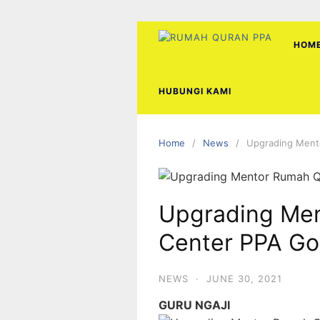
Skip
to
content
HOM
HUBUNGI KAMI
Home
News
Upgrading Ment
Upgrading Me
Center PPA Go
NEWS
·
JUNE 30, 2021
GURU NGAJI