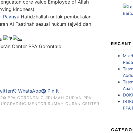
enguatan core value Employee of Allah
oving kindness)
in Payuyu
Hafidzhallah untuk pembekalan
Surah Al Faatihah sesuai hukum tajwid dan
ra
RECENT
Mila
Pada
Tasm
Abdul
Tasm
Anan
itter
WhatsApp
Pin It
DOKU
#RQ PPA GORONTALO
#RUMAH QUR'AN PPA
DOKU
#UPGRADING MENTOR RUMAH QURAN CENTER
PPA
CATEGO