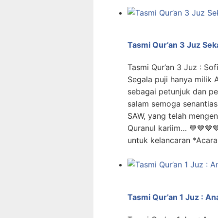
Tasmi Qur’an 3 Juz Sekal
Tasmi Qur’an 3 Juz : Sofi
Segala puji hanya milik 
sebagai petunjuk dan p
salam semoga senantias
SAW, yang telah mengent
Quranul kariim… 💙💙💙
untuk kelancaran *Acara
Tasmi Qur’an 1 Juz : A