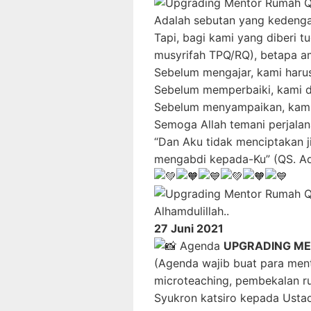
Adalah sebutan yang kedengar
Tapi, bagi kami yang diberi 
musyrifah TPQ/RQ), betapa ama
Sebelum mengajar, kami harus
Sebelum memperbaiki, kami du
Sebelum menyampaikan, kami
Semoga Allah temani perjalan
“Dan Aku tidak menciptakan 
mengabdi kepada-Ku” (QS. Ad
Alhamdulillah..
27 Juni 2021
Agenda
UPGRADING MEN
(Agenda wajib buat para ment
microteaching, pembekalan ruh
Syukron katsiro kepada Usta