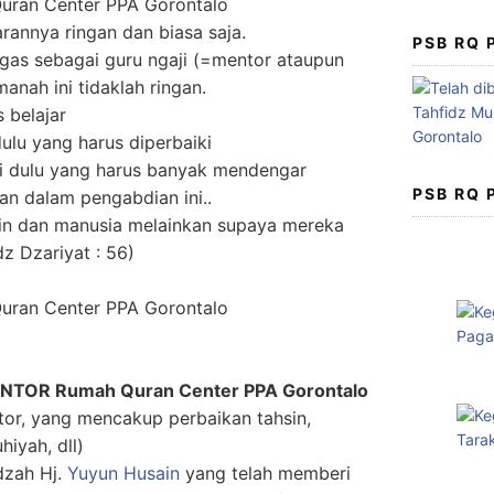
annya ringan dan biasa saja.
PSB RQ
tugas sebagai guru ngaji (=mentor ataupun
nah ini tidaklah ringan.
 belajar
lu yang harus diperbaiki
 dulu yang harus banyak mendengar
PSB RQ
an dalam pengabdian ini..
jin dan manusia melainkan supaya mereka
z Dzariyat : 56)
TOR Rumah Quran Center PPA Gorontalo
or, yang mencakup perbaikan tahsin,
iyah, dll)
dzah Hj.
Yuyun Husain
yang telah memberi