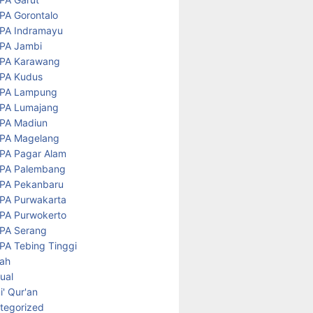
PA Gorontalo
PA Indramayu
PA Jambi
PA Karawang
PA Kudus
PA Lampung
PA Lumajang
PA Madiun
PA Magelang
PA Pagar Alam
PA Palembang
PA Pekanbaru
PA Purwakarta
PA Purwokerto
PA Serang
PA Tebing Tinggi
rah
tual
' Qur'an
tegorized