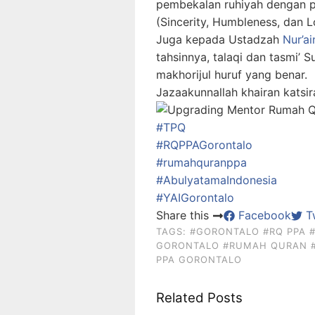
pembekalan ruhiyah dengan p
(Sincerity, Humbleness, dan L
Juga kepada Ustadzah
Nur’a
tahsinnya, talaqi dan tasmi’ 
makhorijul huruf yang benar.
Jazaakunnallah khairan katsi
#TPQ
#RQPPAGorontalo
#rumahquranppa
#AbulyatamaIndonesia
#YAIGorontalo
Share this
Facebook
Tw
TAGS:
#GORONTALO
#RQ PPA
GORONTALO
#RUMAH QURAN
PPA GORONTALO
Related Posts