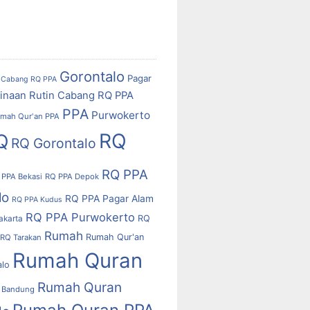
Gorontalo
Pagar
Cabang RQ PPA
inaan Rutin Cabang RQ PPA
PPA
Purwokerto
mah Qur'an PPA
RQ
Q
RQ Gorontalo
RQ PPA
 PPA Bekasi
RQ PPA Depok
lo
RQ PPA Pagar Alam
RQ PPA Kudus
RQ PPA Purwokerto
RQ
akarta
Rumah
Rumah Qur'an
RQ Tarakan
Rumah Quran
alo
Rumah Quran
 Bandung