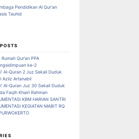
 POSTS
d Rumah Qur’an PPA
ngsidimpuan ke-2
i’ Al-Quran 2 Juz Sekali Duduk
 Aziiz Artanabil
i’ Al-Quran Juz 30 Sekali Duduk
da Faqih Khairi Rahman
MENTASI KBM HARIAN SANTRI
MENTASI KEGIATAN MABIT RQ
 PURWOKERTO
RIES