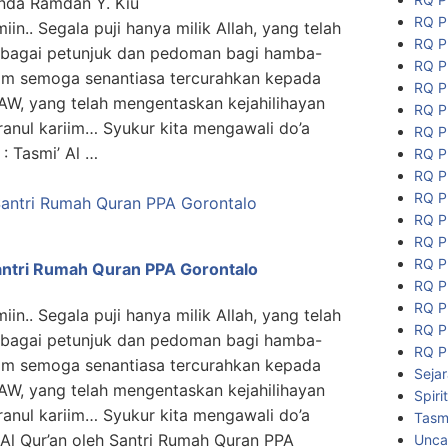
anda Ramdan Y. Kiu
RQ P
miin.. Segala puji hanya milik Allah, yang telah
RQ P
ebagai petunjuk dan pedoman bagi hamba-
RQ P
lam semoga senantiasa tercurahkan kepada
RQ P
W, yang telah mengentaskan kejahilihayan
RQ P
anul kariim… Syukur kita mengawali do’a
RQ P
: Tasmi’ Al …
RQ P
RQ P
RQ P
RQ P
RQ P
RQ P
Santri Rumah Quran PPA Gorontalo
RQ P
RQ P
miin.. Segala puji hanya milik Allah, yang telah
RQ P
ebagai petunjuk dan pedoman bagi hamba-
RQ P
lam semoga senantiasa tercurahkan kepada
Seja
W, yang telah mengentaskan kejahilihayan
Spiri
anul kariim… Syukur kita mengawali do’a
Tasmi
 Al Qur’an oleh Santri Rumah Quran PPA
Unca