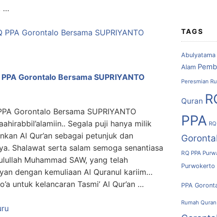
. …
TAGS
Abulyatama
Pemb
Alam
RQ PPA Gorontalo Bersama SUPRIYANTO
Peresmian Ru
R
Quran
Q PPA Gorontalo Bersama SUPRIYANTO
PPA
irabbil’alamiin.. Segala puji hanya milik
RQ
unkan Al Qur’an sebagai petunjuk dan
Goronta
. Shalawat serta salam semoga senantiasa
RQ PPA Purw
ulullah Muhammad SAW, yang telah
Purwokerto
yan dengan kemuliaan Al Quranul kariim…
o’a untuk kelancaran Tasmi’ Al Qur’an …
PPA Goront
Rumah Quran