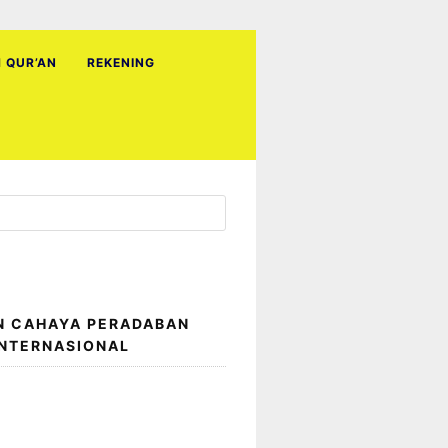
H QUR’AN
REKENING
N CAHAYA PERADABAN
INTERNASIONAL