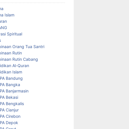
ma
a Islam
uran
ANG
asi Spiritual
s
inaan Orang Tua Santri
inaan Rutin
inaan Rutin Cabang
idikan Al-Quran
idikan Islam
PA Bandung
PA Bangka
PA Banjarmasin
PA Bekasi
PA Bengkalis
PA Cianjur
PA Cirebon
PA Depok
PA Garut