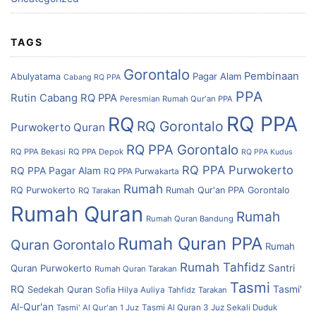
TAGS
Gorontalo
Pembinaan
Pagar Alam
Abulyatama
Cabang RQ PPA
PPA
Rutin Cabang RQ PPA
Peresmian Rumah Qur'an PPA
RQ PPA
RQ
RQ Gorontalo
Purwokerto
Quran
RQ PPA Gorontalo
RQ PPA Bekasi
RQ PPA Depok
RQ PPA Kudus
RQ PPA Purwokerto
RQ PPA Pagar Alam
RQ PPA Purwakarta
Rumah
RQ Purwokerto
Rumah Qur'an PPA Gorontalo
RQ Tarakan
Rumah Quran
Rumah
Rumah Quran Bandung
Rumah Quran PPA
Quran Gorontalo
Rumah
Rumah Tahfidz
Quran Purwokerto
Santri
Rumah Quran Tarakan
Tasmi
RQ
Tasmi'
Sedekah Quran
Sofia Hilya Auliya
Tahfidz
Tarakan
Al-Qur'an
Tasmi' Al Qur'an 1 Juz
Tasmi Al Quran 3 Juz Sekali Duduk