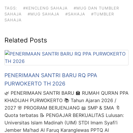
TAGS:
#KENCLENG SAHAJA
#MUG DAN TUMBLER
SAHAJA
#MUG SAHAJA
#SAHAJA
#TUMBLER
SAHAJA
Related Posts
PENERIMAAN SANTRI BARU RQ PPA
PURWOKERTO TH 2026
🌿 PENERIMAAN SANTRI BARU 🏫 RUMAH QUR’AN PPA
KHADIJAH PURWOKERTO 📚 Tahun Ajaran 2026 /
2027 🌸 PROGRAM BERJENJANG 📖 SMP & SMA 🔖
Quota terbatas 📝 PENGAJAR BERKUALITAS Lulusan:
Universitas Islam Madinah (UIM) STDI Imam Syafi’i
Jember Ma’had Al Faruq Karanglewas PPTQ Al