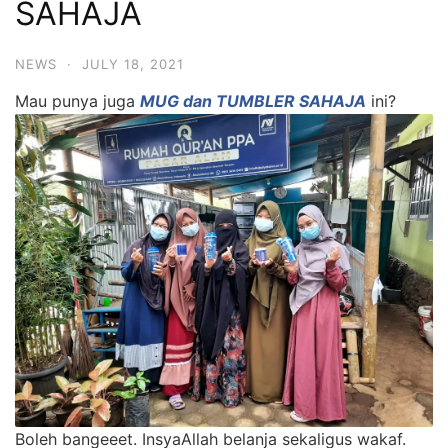
SAHAJA
NEWS
·
JULY 18, 2021
Mau punya juga
MUG dan TUMBLER SAHAJA
ini?
Boleh bangeeet. InsyaAllah belanja sekaligus wakaf.