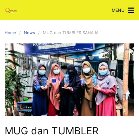
Skip
MENU
to
content
Home
News
MUG dan TUMBLER SAHAJA
MUG dan TUMBLER