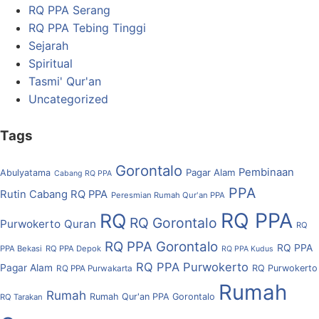
RQ PPA Serang
RQ PPA Tebing Tinggi
Sejarah
Spiritual
Tasmi' Qur'an
Uncategorized
Tags
Gorontalo
Pembinaan
Pagar Alam
Abulyatama
Cabang RQ PPA
PPA
Rutin Cabang RQ PPA
Peresmian Rumah Qur'an PPA
RQ PPA
RQ
RQ Gorontalo
Purwokerto
Quran
RQ
RQ PPA Gorontalo
RQ PPA
PPA Bekasi
RQ PPA Depok
RQ PPA Kudus
RQ PPA Purwokerto
Pagar Alam
RQ Purwokerto
RQ PPA Purwakarta
Rumah
Rumah
Rumah Qur'an PPA Gorontalo
RQ Tarakan