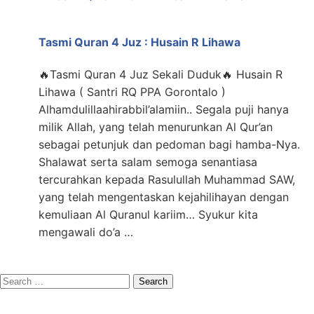
Tasmi Quran 4 Juz : Husain R Lihawa
🔥Tasmi Quran 4 Juz Sekali Duduk🔥 Husain R
Lihawa ( Santri RQ PPA Gorontalo )
Alhamdulillaahirabbil’alamiin.. Segala puji hanya
milik Allah, yang telah menurunkan Al Qur’an
sebagai petunjuk dan pedoman bagi hamba-Nya.
Shalawat serta salam semoga senantiasa
tercurahkan kepada Rasulullah Muhammad SAW,
yang telah mengentaskan kejahilihayan dengan
kemuliaan Al Quranul kariim… Syukur kita
mengawali do’a …
Search
for: