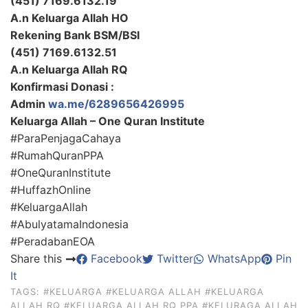
(451) 7169.6132.19
A.n Keluarga Allah HO
Rekening Bank BSM/BSI
(451) 7169.6132.51
A.n Keluarga Allah RQ
Konfirmasi Donasi :
Admin
wa.me/6289656426995
Keluarga Allah – One Quran Institute
#ParaPenjagaCahaya
#RumahQuranPPA
#OneQuranInstitute
#HuffazhOnline
#KeluargaAllah
#AbulyatamaIndonesia
#PeradabanEOA
Share this
Facebook
Twitter
WhatsApp
Pin
It
TAGS:
#KELUARGA
#KELUARGA ALLAH
#KELUARGA
ALLAH RQ
#KELUARGA ALLAH RQ PPA
#KELURAGA ALLAH