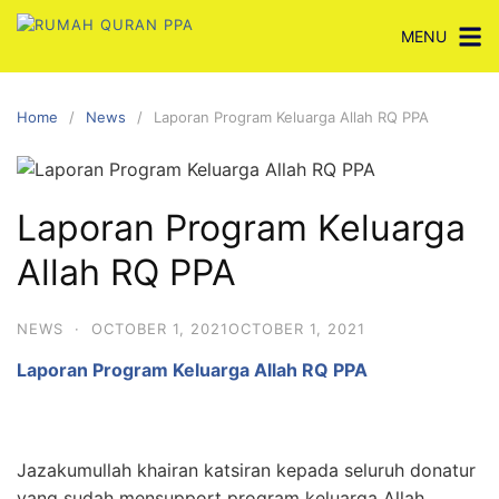
Skip
MENU
to
content
Home
News
Laporan Program Keluarga Allah RQ PPA
Laporan Program Keluarga
Allah RQ PPA
NEWS
·
OCTOBER 1, 2021
OCTOBER 1, 2021
Laporan Program Keluarga Allah RQ PPA
Jazakumullah khairan katsiran kepada seluruh donatur
yang sudah mensupport program keluarga Allah