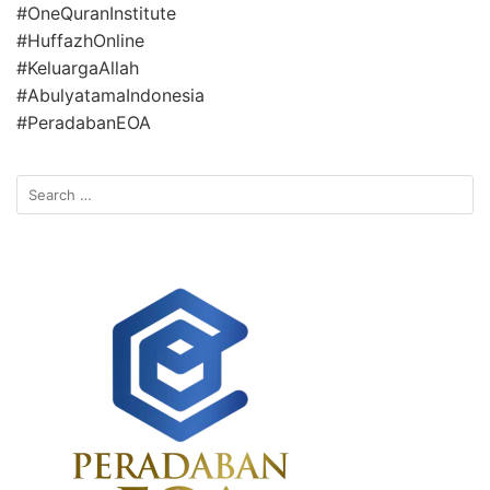
#OneQuranInstitute
#HuffazhOnline
#KeluargaAllah
#AbulyatamaIndonesia
#PeradabanEOA
Search
for: