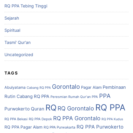
RQ PPA Tebing Tinggi
Sejarah
Spiritual
Tasmi' Qur'an
Uncategorized
TAGS
Gorontalo
Pembinaan
Pagar Alam
Abulyatama
Cabang RQ PPA
PPA
Rutin Cabang RQ PPA
Peresmian Rumah Qur'an PPA
RQ PPA
RQ
RQ Gorontalo
Purwokerto
Quran
RQ PPA Gorontalo
RQ PPA Bekasi
RQ PPA Depok
RQ PPA Kudus
RQ PPA Purwokerto
RQ PPA Pagar Alam
RQ PPA Purwakarta