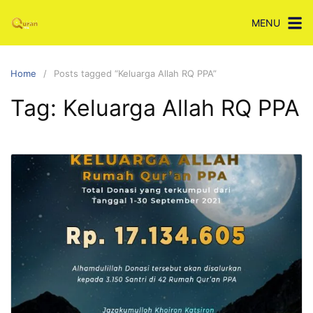
Skip
MENU
to
content
Home
Posts tagged “Keluarga Allah RQ PPA”
Tag:
Keluarga Allah RQ PPA