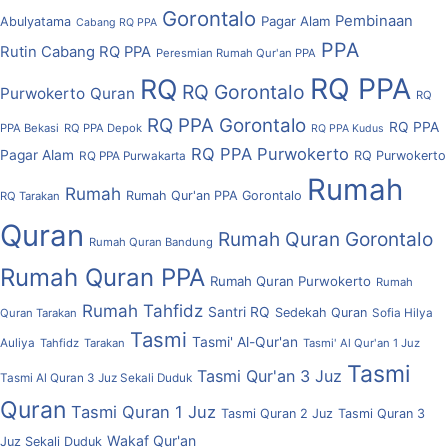
Gorontalo
Pembinaan
Pagar Alam
Abulyatama
Cabang RQ PPA
PPA
Rutin Cabang RQ PPA
Peresmian Rumah Qur'an PPA
RQ PPA
RQ
RQ Gorontalo
Purwokerto
Quran
RQ
RQ PPA Gorontalo
RQ PPA
PPA Bekasi
RQ PPA Depok
RQ PPA Kudus
RQ PPA Purwokerto
Pagar Alam
RQ Purwokerto
RQ PPA Purwakarta
Rumah
Rumah
Rumah Qur'an PPA Gorontalo
RQ Tarakan
Quran
Rumah Quran Gorontalo
Rumah Quran Bandung
Rumah Quran PPA
Rumah Quran Purwokerto
Rumah
Rumah Tahfidz
Santri RQ
Sedekah Quran
Quran Tarakan
Sofia Hilya
Tasmi
Tasmi' Al-Qur'an
Auliya
Tahfidz
Tarakan
Tasmi' Al Qur'an 1 Juz
Tasmi
Tasmi Qur'an 3 Juz
Tasmi Al Quran 3 Juz Sekali Duduk
Quran
Tasmi Quran 1 Juz
Tasmi Quran 2 Juz
Tasmi Quran 3
Wakaf Qur'an
Juz Sekali Duduk