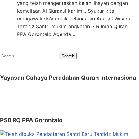
yang telah mengentaskan kejahilihayan dengan
kemuliaan Al Quranul kariim… Syukur kita
mengawali do’a untuk kelancaran Acara : Wisuda
Tahfidz Santri mukim angkatan 3 Rumah Quran
PPA Gorontalo Agenda …
Search
for:
Yayasan Cahaya Peradaban Quran Internasional
PSB RQ PPA Gorontalo