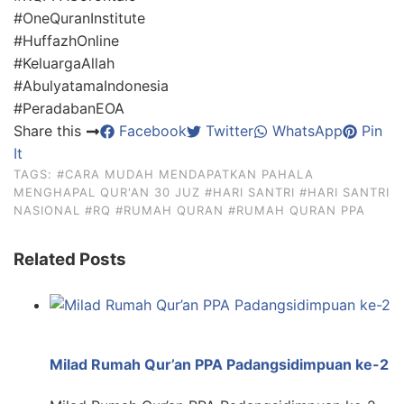
#OneQuranInstitute
#HuffazhOnline
#KeluargaAllah
#AbulyatamaIndonesia
#PeradabanEOA
Share this
Facebook
Twitter
WhatsApp
Pin
It
TAGS:
#CARA MUDAH MENDAPATKAN PAHALA
MENGHAPAL QUR'AN 30 JUZ
#HARI SANTRI
#HARI SANTRI
NASIONAL
#RQ
#RUMAH QURAN
#RUMAH QURAN PPA
Related Posts
Milad Rumah Qur’an PPA Padangsidimpuan ke-2