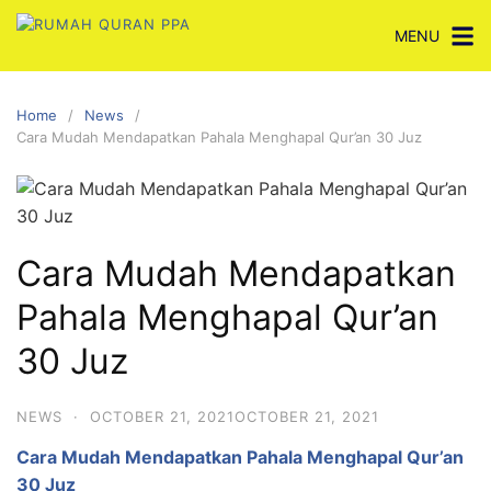
Skip
MENU
to
content
Home
News
Cara Mudah Mendapatkan Pahala Menghapal Qur’an 30 Juz
Cara Mudah Mendapatkan
Pahala Menghapal Qur’an
30 Juz
NEWS
·
OCTOBER 21, 2021
OCTOBER 21, 2021
Cara Mudah Mendapatkan Pahala Menghapal Qur’an
30 Juz