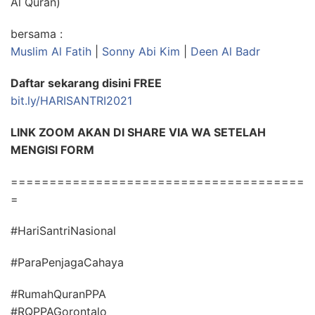
Al Quran)
bersama :
Muslim Al Fatih
|
Sonny Abi Kim
|
Deen Al Badr
Daftar sekarang disini FREE
bit.ly/HARISANTRI2021
LINK ZOOM AKAN DI SHARE VIA WA SETELAH
MENGISI FORM
======================================
=
#HariSantriNasional
#ParaPenjagaCahaya
#RumahQuranPPA
#RQPPAGorontalo