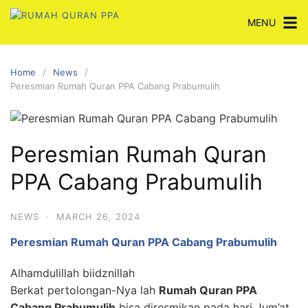
Skip
MENU
to
content
Home
News
Peresmian Rumah Quran PPA Cabang Prabumulih
Peresmian Rumah Quran
PPA Cabang Prabumulih
NEWS
·
MARCH 26, 2024
Peresmian Rumah Quran PPA Cabang Prabumulih
Alhamdulillah biidznillah
Berkat pertolongan-Nya lah
Rumah Quran PPA
Cabang Prabumulih
bisa diresmikan pada hari Jum’at