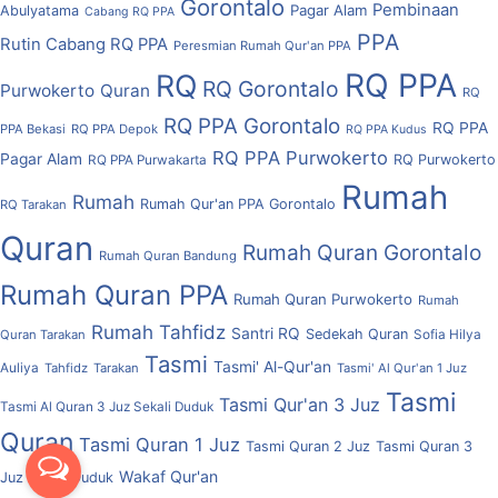
Gorontalo
Pembinaan
Pagar Alam
Abulyatama
Cabang RQ PPA
PPA
Rutin Cabang RQ PPA
Peresmian Rumah Qur'an PPA
RQ PPA
RQ
RQ Gorontalo
Purwokerto
Quran
RQ
RQ PPA Gorontalo
RQ PPA
PPA Bekasi
RQ PPA Depok
RQ PPA Kudus
RQ PPA Purwokerto
Pagar Alam
RQ Purwokerto
RQ PPA Purwakarta
Rumah
Rumah
Rumah Qur'an PPA Gorontalo
RQ Tarakan
Quran
Rumah Quran Gorontalo
Rumah Quran Bandung
Rumah Quran PPA
Rumah Quran Purwokerto
Rumah
Rumah Tahfidz
Santri RQ
Sedekah Quran
Quran Tarakan
Sofia Hilya
Tasmi
Tasmi' Al-Qur'an
Auliya
Tahfidz
Tarakan
Tasmi' Al Qur'an 1 Juz
Tasmi
Tasmi Qur'an 3 Juz
Tasmi Al Quran 3 Juz Sekali Duduk
Quran
Tasmi Quran 1 Juz
Tasmi Quran 2 Juz
Tasmi Quran 3
Wakaf Qur'an
Juz Sekali Duduk