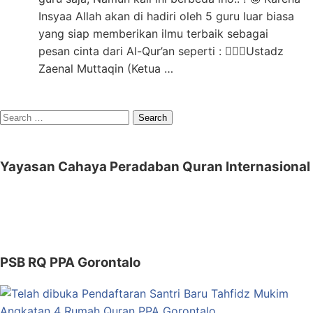
Insyaa Allah akan di hadiri oleh 5 guru luar biasa
yang siap memberikan ilmu terbaik sebagai
pesan cinta dari Al-Qur’an seperti : 👳🏻‍♂️Ustadz
Zaenal Muttaqin (Ketua …
Search
for:
Yayasan Cahaya Peradaban Quran Internasional
PSB RQ PPA Gorontalo