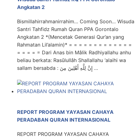
Angkatan 2
Bismillahirrahmanirrahim… Coming Soon… Wisuda
Santri Tahfidz Rumah Quran PPA Gorontalo
Angkatan 2 *(Mencetak Generasi Qur’an yang
Rahmatan Lil’alamin)* = = = = = = = = = = = = =
= = = = = Dari Anas bin Mâlik Radhiyallahu anhu
beliau berkata: Rasûlullâh Shallallahu ‘alaihi wa
sallam bersabda : إِنَّ لِلَّهِ أَهْلِينَ مِنَ …
REPORT PROGRAM YAYASAN CAHAYA
PERADABAN QURAN INTERNASIONAL
REPORT PROGRAM YAYASAN CAHAYA