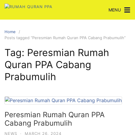
Skip
MENU
to
content
Home
Posts tagged “Peresmian Rumah Quran PPA Cabang Prabumulih”
Tag:
Peresmian Rumah
Quran PPA Cabang
Prabumulih
Peresmian Rumah Quran PPA
Cabang Prabumulih
NEWS
·
MARCH 26, 2024