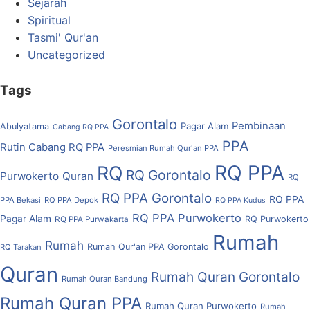
Sejarah
Spiritual
Tasmi' Qur'an
Uncategorized
Tags
Gorontalo
Pembinaan
Pagar Alam
Abulyatama
Cabang RQ PPA
PPA
Rutin Cabang RQ PPA
Peresmian Rumah Qur'an PPA
RQ PPA
RQ
RQ Gorontalo
Purwokerto
Quran
RQ
RQ PPA Gorontalo
RQ PPA
PPA Bekasi
RQ PPA Depok
RQ PPA Kudus
RQ PPA Purwokerto
Pagar Alam
RQ Purwokerto
RQ PPA Purwakarta
Rumah
Rumah
Rumah Qur'an PPA Gorontalo
RQ Tarakan
Quran
Rumah Quran Gorontalo
Rumah Quran Bandung
Rumah Quran PPA
Rumah Quran Purwokerto
Rumah