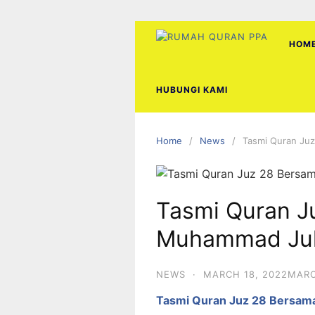
Skip
to
content
HOM
HUBUNGI KAMI
Home
News
Tasmi Quran Ju
Tasmi Quran J
Muhammad Juh
NEWS
·
MARCH 18, 2022
MARC
Tasmi Quran Juz 28 Bersam