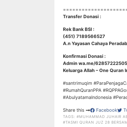
====================
Transfer Donasi :
Rek Bank BSI :
(451) 7189566527
A.n Yayasan Cahaya Perada
Konfirmasi Donasi :
Admin wa.me/6285722250
Keluarga Allah – One Quran I
#santrimuqim #ParaPenjagaC
#RumahQuranPPA #RQPPAGor
#AbulyatamaIndonesia #Per
Share this
Facebook
Tw
TAGS:
#MUHAMMAD JUHAIR A
#TASMI QURAN JUZ 28 BERSA