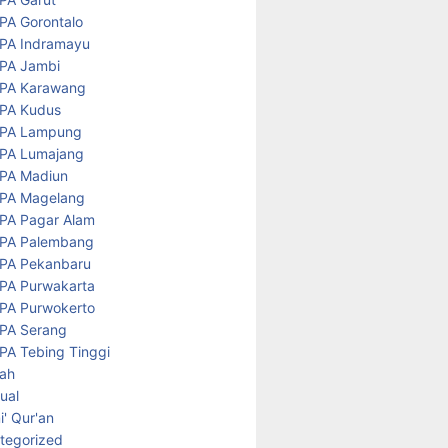
PA Gorontalo
PA Indramayu
PA Jambi
PA Karawang
PA Kudus
PA Lampung
PA Lumajang
PA Madiun
PA Magelang
PA Pagar Alam
PA Palembang
PA Pekanbaru
PA Purwakarta
PA Purwokerto
PA Serang
PA Tebing Tinggi
rah
tual
' Qur'an
tegorized