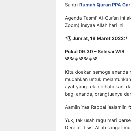
Santri
Rumah Quran PPA Gar
Agenda Tasmi’ Al-Qur’an ini a
Zoom) insyaa Allah hari ini:
*🗓️ Jum’at, 18 Maret 2022:*
Pukul 09.30 – Selesai WIB
💙💙💙💙💙💙💙
Kita doakan semoga ananda m
mudahkan untuk melantunkan
ayat yang telah dihafalkan, 
bagi ananda, orangtuanya dan
Aamiin Yaa Rabbal ‘aalamiin 
Yuk, tak usah ragu mari ber
Derajat disisi Allah sangat mu