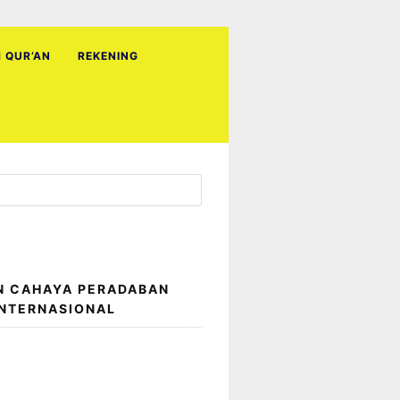
H QUR’AN
REKENING
N CAHAYA PERADABAN
INTERNASIONAL