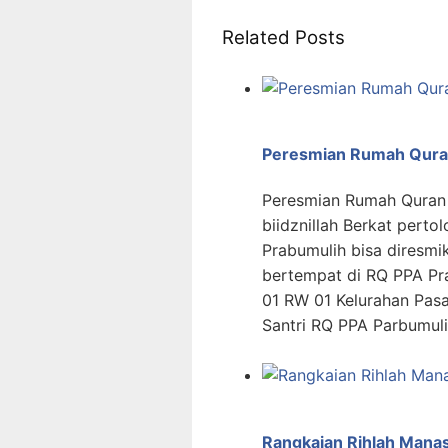
Related Posts
Peresmian Rumah Qura
Peresmian Rumah Quran 
biidznillah Berkat per
Prabumulih bisa diresmi
bertempat di RQ PPA Pra
01 RW 01 Kelurahan Pa
Santri RQ PPA Parbumul
Rangkaian Rihlah Manas