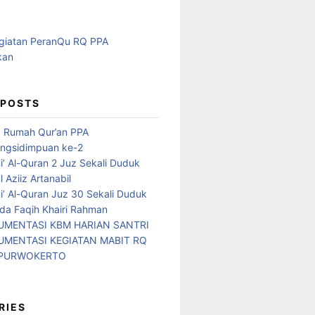
 POSTS
d Rumah Qur’an PPA
ngsidimpuan ke-2
i’ Al-Quran 2 Juz Sekali Duduk
 Aziiz Artanabil
i’ Al-Quran Juz 30 Sekali Duduk
da Faqih Khairi Rahman
MENTASI KBM HARIAN SANTRI
MENTASI KEGIATAN MABIT RQ
 PURWOKERTO
RIES