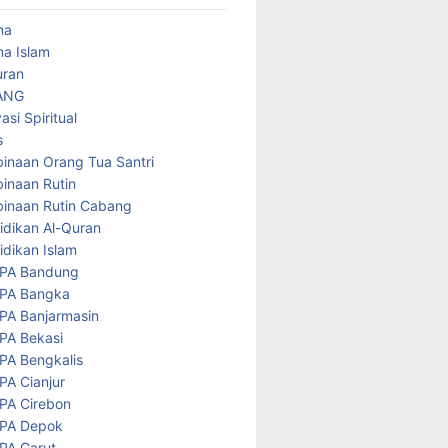
ma
a Islam
uran
ANG
asi Spiritual
s
inaan Orang Tua Santri
inaan Rutin
inaan Rutin Cabang
idikan Al-Quran
idikan Islam
PA Bandung
PA Bangka
PA Banjarmasin
PA Bekasi
PA Bengkalis
PA Cianjur
PA Cirebon
PA Depok
PA Garut