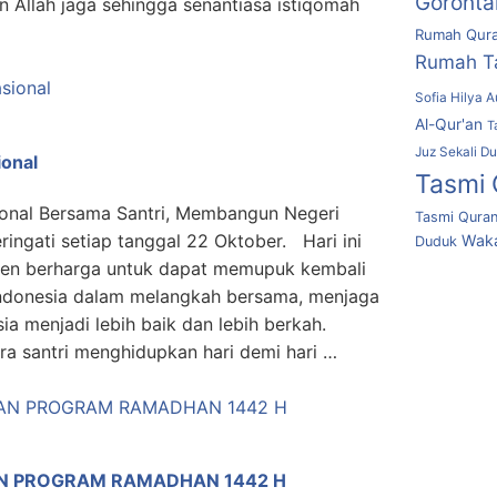
Goronta
dan Allah jaga sehingga senantiasa istiqomah
Rumah Qura
Rumah T
Sofia Hilya A
Al-Qur'an
T
Juz Sekali D
ional
Tasmi 
sional Bersama Santri, Membangun Negeri
Tasmi Quran
eringati setiap tanggal 22 Oktober. Hari ini
Waka
Duduk
n berharga untuk dapat memupuk kembali
 Indonesia dalam melangkah bersama, menjaga
a menjadi lebih baik dan lebih berkah.
ra santri menghidupkan hari demi hari …
N PROGRAM RAMADHAN 1442 H