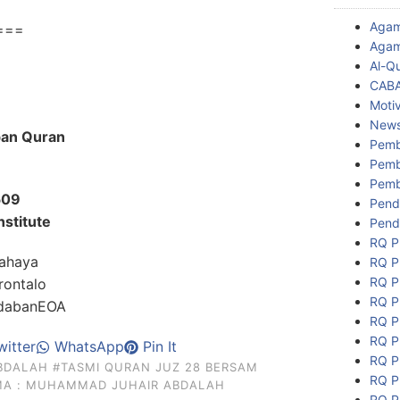
Aga
===
Agam
Al-Q
CAB
Motiv
New
ban Quran
Pemb
Pemb
Pemb
509
Pend
nstitute
Pend
RQ P
ahaya
RQ P
RQ P
ontalo
RQ P
adabanEOA
RQ P
RQ P
itter
WhatsApp
Pin It
RQ P
BDALAH
#TASMI QURAN JUZ 28 BERSAM
RQ P
MA : MUHAMMAD JUHAIR ABDALAH
RQ P