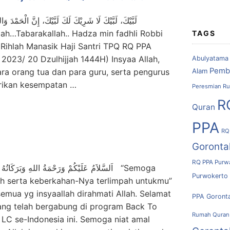
لَبَّيْكَ، لَبَّيْكَ لَا شَرِيْكَ لَكَ لَبَّيْكَ، إِنَّ الْحَمْدَ وَ
lah…Tabarakallah.. Hadza min fadhli Robbi
TAGS
Rihlah Manasik Haji Santri TPQ RQ PPA
i 2023/ 20 Dzulhijjah 1444H) Insyaa Allah,
Abulyatama
Pemb
Alam
ra orang tua dan para guru, serta pengurus
erikan kesempatan …
Peresmian Ru
R
Quran
PPA
RQ
Goronta
RQ PPA Purw
ga
Purwokerto
ah serta keberkahan-Nya terlimpah untukmu”
emua yg insyaallah dirahmati Allah. Selamat
PPA Goront
ang telah bergabung di program Back To
Rumah Quran
 LC se-Indonesia ini. Semoga niat amal