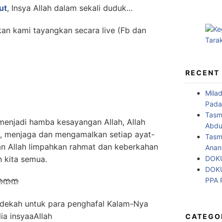
ut
, Insya Allah dalam sekali duduk…
kan kami tayangkan secara live (Fb dan
RECENT
Mila
Pada
Tasm
enjadi hamba kesayangan Allah, Allah
Abdul
, menjaga dan mengamalkan setiap ayat-
Tasm
dan Allah limpahkan rahmat dan keberkahan
Anan
DOKU
 kita semua.
DOKU
PPA
🤲🤲
sedekah untuk para penghafal Kalam-Nya
lia insyaaAllah
CATEGO