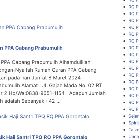
RQ P
RQ P
RQ P
RQ P
RQ P
RQ P
n PPA Cabang Prabumulih
RQ P
RQ P
RQ P
PPA Cabang Prabumulih Alhamdulillah
RQ P
tolongan-Nya lah Rumah Quran PPA Cabang
RQ P
kan pada hari Jum’at 8 Maret 2024
RQ P
bumulih Alamat : Jl. Gajah Mada No. 02 RT
RQ P
sar 2 Hp/Wa:0838-9651-1154 Adapun Jumlah
RQ P
ih adalah Sebanyak : 42 …
RQ P
RQ P
Seja
Spiri
Tasmi
Unca
ik Haji Santri TPQ RQ PPA Gorontalo