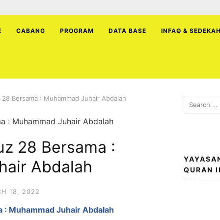
E
CABANG
PROGRAM
DATA BASE
INFAQ & SEDEKA
z 28 Bersama : Muhammad Juhair Abdalah
Search
for:
uz 28 Bersama :
YAYASA
air Abdalah
QURAN 
H 18, 2022
a : Muhammad Juhair Abdalah