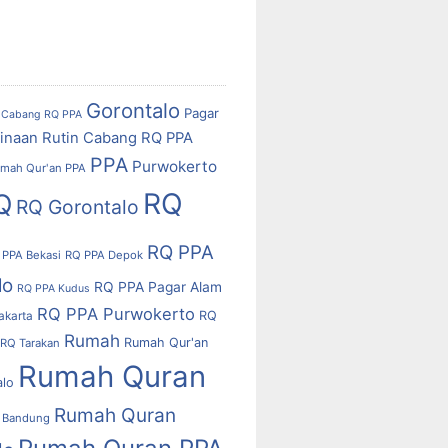
Gorontalo
Pagar
Cabang RQ PPA
inaan Rutin Cabang RQ PPA
PPA
Purwokerto
mah Qur'an PPA
RQ
Q
RQ Gorontalo
RQ PPA
 PPA Bekasi
RQ PPA Depok
lo
RQ PPA Pagar Alam
RQ PPA Kudus
RQ PPA Purwokerto
RQ
akarta
Rumah
Rumah Qur'an
RQ Tarakan
Rumah Quran
alo
Rumah Quran
 Bandung