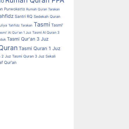
Rumah Quran PPA
lo
n Purwokerto
Rumah Quran Tarakan
ahfidz
Santri RQ
Sedekah Quran
Tasmi
Tasmi'
uliya
Tahfidz
Tarakan
asmi' Al Qur'an 1 Juz
Tasmi Al Quran 3
Tasmi Qur'an 3 Juz
uduk
Quran
Tasmi Quran 1 Juz
 2 Juz
Tasmi Quran 3 Juz Sekali
f Qur'an