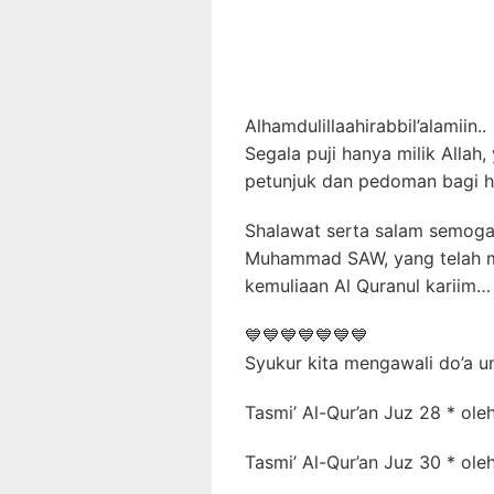
Alhamdulillaahirabbil’alamiin..
Segala puji hanya milik Allah
petunjuk dan pedoman bagi 
Shalawat serta salam semoga 
Muhammad SAW, yang telah m
kemuliaan Al Quranul kariim…
💙💙💙💙💙💙💙
Syukur kita mengawali do’a u
Tasmi’ Al-Qur’an Juz 28 * ole
Tasmi’ Al-Qur’an Juz 30 * ole