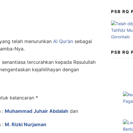
PSB RQ
, yang telah menurunkan
Al Qur’an
sebagai
hamba-Nya.
PSB RQ
senantiasa tercurahkan kepada Rasulullah
engentaskan kejahilihayan dengan
ntuk kelancaran *
h :
Muhammad Juhair Abdalah
dan
h :
M. Rizki Nurjaman