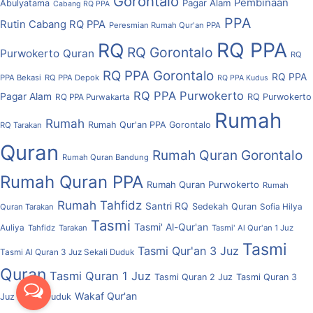
Gorontalo
Pembinaan
Pagar Alam
Abulyatama
Cabang RQ PPA
PPA
Rutin Cabang RQ PPA
Peresmian Rumah Qur'an PPA
RQ PPA
RQ
RQ Gorontalo
Purwokerto
Quran
RQ
RQ PPA Gorontalo
RQ PPA
PPA Bekasi
RQ PPA Depok
RQ PPA Kudus
RQ PPA Purwokerto
Pagar Alam
RQ Purwokerto
RQ PPA Purwakarta
Rumah
Rumah
Rumah Qur'an PPA Gorontalo
RQ Tarakan
Quran
Rumah Quran Gorontalo
Rumah Quran Bandung
Rumah Quran PPA
Rumah Quran Purwokerto
Rumah
Rumah Tahfidz
Santri RQ
Sedekah Quran
Quran Tarakan
Sofia Hilya
Tasmi
Tasmi' Al-Qur'an
Auliya
Tahfidz
Tarakan
Tasmi' Al Qur'an 1 Juz
Tasmi
Tasmi Qur'an 3 Juz
Tasmi Al Quran 3 Juz Sekali Duduk
Quran
Tasmi Quran 1 Juz
Tasmi Quran 2 Juz
Tasmi Quran 3
Wakaf Qur'an
Juz Sekali Duduk