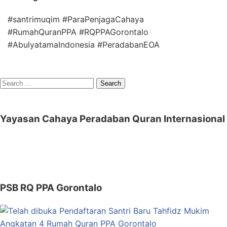
#santrimuqim #ParaPenjagaCahaya
#RumahQuranPPA #RQPPAGorontalo
#AbulyatamaIndonesia #PeradabanEOA
Search
for:
Yayasan Cahaya Peradaban Quran Internasional
PSB RQ PPA Gorontalo