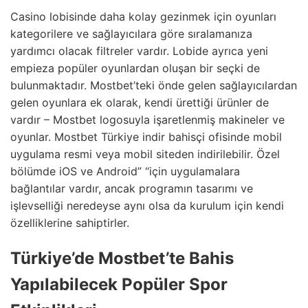
Casino lobisinde daha kolay gezinmek için oyunları
kategorilere ve sağlayıcılara göre sıralamanıza
yardımcı olacak filtreler vardır. Lobide ayrıca yeni
empieza popüler oyunlardan oluşan bir seçki de
bulunmaktadır. Mostbet’teki önde gelen sağlayıcılardan
gelen oyunlara ek olarak, kendi ürettiği ürünler de
vardır – Mostbet logosuyla işaretlenmiş makineler ve
oyunlar. Mostbet Türkiye indir bahisçi ofisinde mobil
uygulama resmi veya mobil siteden indirilebilir. Özel
bölümde iOS ve Android” “için uygulamalara
bağlantılar vardır, ancak programın tasarımı ve
işlevselliği neredeyse aynı olsa da kurulum için kendi
özelliklerine sahiptirler.
Türkiye’de Mostbet’te Bahis
Yapılabilecek Popüler Spor