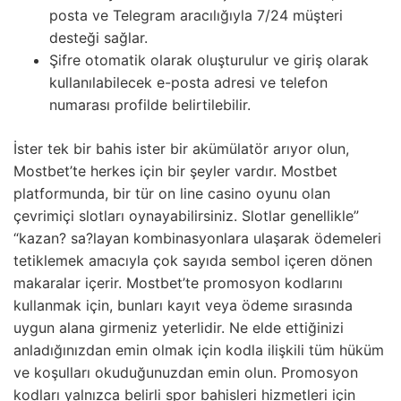
posta ve Telegram aracılığıyla 7/24 müşteri
desteği sağlar.
Şifre otomatik olarak oluşturulur ve giriş olarak
kullanılabilecek e-posta adresi ve telefon
numarası profilde belirtilebilir.
İster tek bir bahis ister bir akümülatör arıyor olun,
Mostbet’te herkes için bir şeyler vardır. Mostbet
platformunda, bir tür on line casino oyunu olan
çevrimiçi slotları oynayabilirsiniz. Slotlar genellikle”
“kazan? sa?layan kombinasyonlara ulaşarak ödemeleri
tetiklemek amacıyla çok sayıda sembol içeren dönen
makaralar içerir. Mostbet’te promosyon kodlarını
kullanmak için, bunları kayıt veya ödeme sırasında
uygun alana girmeniz yeterlidir. Ne elde ettiğinizi
anladığınızdan emin olmak için kodla ilişkili tüm hüküm
ve koşulları okuduğunuzdan emin olun. Promosyon
kodları yalnızca belirli spor bahisleri hizmetleri için