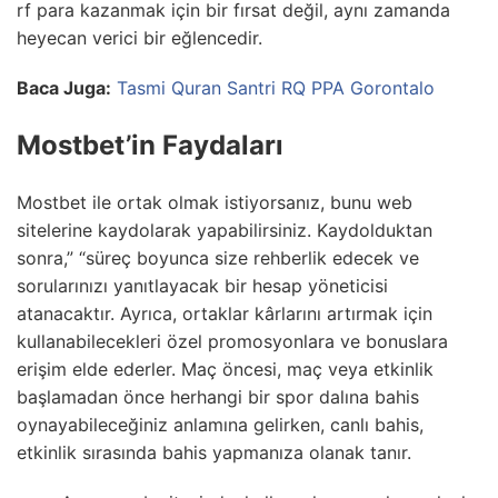
rf para kazanmak için bir fırsat değil, aynı zamanda
heyecan verici bir eğlencedir.
Baca Juga:
Tasmi Quran Santri RQ PPA Gorontalo
Mostbet’in Faydaları
Mostbet ile ortak olmak istiyorsanız, bunu web
sitelerine kaydolarak yapabilirsiniz. Kaydolduktan
sonra,” “süreç boyunca size rehberlik edecek ve
sorularınızı yanıtlayacak bir hesap yöneticisi
atanacaktır. Ayrıca, ortaklar kârlarını artırmak için
kullanabilecekleri özel promosyonlara ve bonuslara
erişim elde ederler. Maç öncesi, maç veya etkinlik
başlamadan önce herhangi bir spor dalına bahis
oynayabileceğiniz anlamına gelirken, canlı bahis,
etkinlik sırasında bahis yapmanıza olanak tanır.