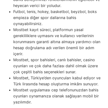
heyecan verici bir yoludur.
Futbol, tenis, hokey, basketbol, beyzbol, boks
empieza diğer spor dallarına bahis
oynayabilirsiniz.
Mostbet kayıt süreci, platformun yasal
gerekliliklere uymasını ve kullanıcı verilerinin
korunmasını garanti altına almaya yardımcı olan
hesap doğrulama adı verilen önemli bir adım
içerir.
Mostbet, spor bahisleri, canlı bahisler, casino
oyunları ve çok daha fazlası dahil olmak üzere
çok çeşitli bahis seçenekleri sunar.
Mostbet, Türkiye’den oyuncuları kabul ediyor ve
Türk lirasında hesap oluşturma imkânı sunuyor.
Mostbet uygulaması cep telefonunuzdan bahis
oyunları oynamanıza olanak sağlayan mobil bir
yazılımdır.