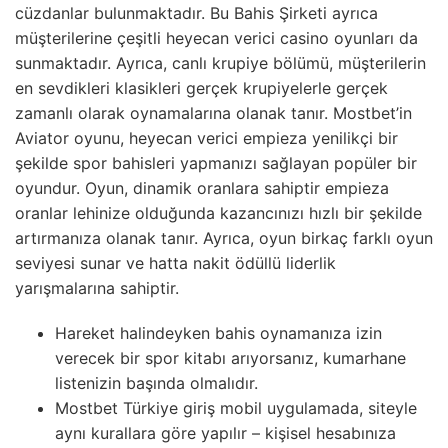
cüzdanlar bulunmaktadır. Bu Bahis Şirketi ayrıca
müşterilerine çeşitli heyecan verici casino oyunları da
sunmaktadır. Ayrıca, canlı krupiye bölümü, müşterilerin
en sevdikleri klasikleri gerçek krupiyelerle gerçek
zamanlı olarak oynamalarına olanak tanır. Mostbet’in
Aviator oyunu, heyecan verici empieza yenilikçi bir
şekilde spor bahisleri yapmanızı sağlayan popüler bir
oyundur. Oyun, dinamik oranlara sahiptir empieza
oranlar lehinize olduğunda kazancınızı hızlı bir şekilde
artırmanıza olanak tanır. Ayrıca, oyun birkaç farklı oyun
seviyesi sunar ve hatta nakit ödüllü liderlik
yarışmalarına sahiptir.
Hareket halindeyken bahis oynamanıza izin
verecek bir spor kitabı arıyorsanız, kumarhane
listenizin başında olmalıdır.
Mostbet Türkiye giriş mobil uygulamada, siteyle
aynı kurallara göre yapılır – kişisel hesabınıza