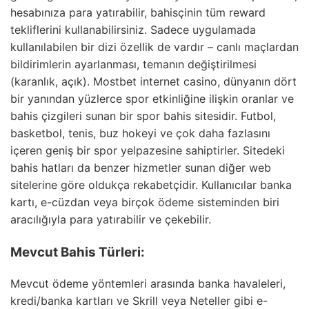
hesabınıza para yatırabilir, bahisçinin tüm reward
tekliflerini kullanabilirsiniz. Sadece uygulamada
kullanılabilen bir dizi özellik de vardır – canlı maçlardan
bildirimlerin ayarlanması, temanın değiştirilmesi
(karanlık, açık). Mostbet internet casino, dünyanın dört
bir yanından yüzlerce spor etkinliğine ilişkin oranlar ve
bahis çizgileri sunan bir spor bahis sitesidir. Futbol, ​​
basketbol, ​​tenis, buz hokeyi ve çok daha fazlasını
içeren geniş bir spor yelpazesine sahiptirler. Sitedeki
bahis hatları da benzer hizmetler sunan diğer web
sitelerine göre oldukça rekabetçidir. Kullanıcılar banka
kartı, e-cüzdan veya birçok ödeme sisteminden biri
aracılığıyla para yatırabilir ve çekebilir.
Mevcut Bahis Türleri:
Mevcut ödeme yöntemleri arasında banka havaleleri,
kredi/banka kartları ve Skrill veya Neteller gibi e-