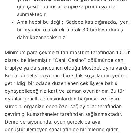
gibi çeşitli bonuslar empieza promosyonlar
sunmaktadır.
Ama hepsi bu değil; Sadece katıldığınızda, yeni
bir oyuncu olarak ek olarak 30 bedava dönüş
daha kazanacaksınız!
Minimum para çekme tutarı mostbet tarafından 1000₹
olarak belirlenmiştir. “Canli Casino” bölümünde canlı
krupiye ya da sunucunun olduğu Mostbet oyna vardır.
Bunlar öncelikle oyunun dürüstlük koşullarının yerine
getirildiği bir odada düzenlenen çekilişlere bahis
oynayabileceğiniz kart ve zaman oyunlarıdır. Bu tür
oyunlar genellikle casinolardan bağımsız ve oyun
sürecini organize eden özel sağlayıcılar tarafından
çevrimiçi kumarhaneler tarafından sağlanmaktadır.
Demo versiyonunda, oyun gerçek paraya
dönüştürülemeyen sanal afin de birimlerine gider.