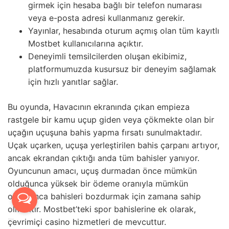
girmek için hesaba bağlı bir telefon numarası
veya e-posta adresi kullanmanız gerekir.
Yayınlar, hesabında oturum açmış olan tüm kayıtlı
Mostbet kullanıcılarına açıktır.
Deneyimli temsilcilerden oluşan ekibimiz,
platformumuzda kusursuz bir deneyim sağlamak
için hızlı yanıtlar sağlar.
Bu oyunda, Havacının ekranında çıkan empieza
rastgele bir kamu uçup giden veya çökmekte olan bir
uçağın uçuşuna bahis yapma fırsatı sunulmaktadır.
Uçak uçarken, uçuşa yerleştirilen bahis çarpanı artıyor,
ancak ekrandan çıktığı anda tüm bahisler yanıyor.
Oyuncunun amacı, uçuş durmadan önce mümkün
olduğunca yüksek bir ödeme oranıyla mümkün
olduğunca bahisleri bozdurmak için zamana sahip
olmaktır. Mostbet’teki spor bahislerine ek olarak,
çevrimiçi casino hizmetleri de mevcuttur.