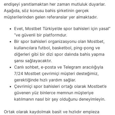
endişeyi yanıtlamaktan her zaman mutluluk duyarlar.
Aşağıda, söz konusu bahis şirketinin gerçek
müşterilerinden gelen referanslar yer almaktadır.
Evet, Mostbet Türkiye’de spor bahisleri için yasal”
“ve güvenli bir platformdur.
Bir spor bahisleri organizasyonu olan Mostbet,
kullanıcılara futbol, basketbol, ping-pong ve
diğerleri gibi bir dizi spor dalında bahis yapma
şansı sağlayacaktır.
Canlı sohbet, e-posta ve Telegram aracılığıyla
7/24 Mostbet çevrimiçi müşteri desteğimiz,
gerektiğinde hızlı yardım sağlar.
Çevrimiçi spor bahisleri ortağı olarak Mostbet’e
güvenen yüz binlerce memnun müşteriye
katılmanın nasıl bir şey olduğunu deneyimleyin.
Ortak olarak kaydolmak basit ve hızlıdır empieza