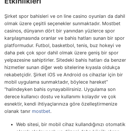
Etkinlikleri
Şirket spor bahisleri ve on line casino oyunları da dahil
olmak üzere çeşitli seçenekler sunmaktadır. Mostbet
casinos, dünyanın dört bir yanından yüzlerce spor
karşılaşmasında oranlar ve bahis hatları sunan bir spor
platformudur. Futbol, basketbol, tenis, buz hokeyi ve
daha pek çok spor dahil olmak üzere geniş bir spor
yelpazesine sahiptirler. Sitedeki bahis hatları da benzer
hizmetler sunan diğer web sitelerine kıyasla oldukça
rekabetçidir. Şirket iOS ve Android os cihazlar için bir
mobil uygulama sunmaktadır, böylece hareket”
“halindeyken bahis oynayabilirsiniz. Uygulama son
derece kullanıcı dostu ve kullanımı kolaydır ve çok
esnektir, kendi ihtiyaçlarınıza göre özelleştirmenize
olanak tanır
mostbet
.
Web sitesi, bir mobil cihaz kullandığınızı otomatik