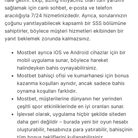
sağlamak için canlı sohbet, e-posta ve telefon
aracılığıyla 7/24 hizmetinizdedir. Ayrıca, sorularınızın
çoğunu yanıtlayabilecek kapsamlı bir SSS bölümüne
sahiptirler, böylece müşteri hizmetleri ekibinden bir
yanıt beklemek zorunda kalmazsınız.
Mostbet ayrıca iOS ve Android cihazlar için bir
mobil uygulama sunar, böylece hareket
halindeyken bahis oynayabilirsiniz.
Mostbet bahisçi ofisi ve kumarhanesi için bonus
kazanma koşulları aynıdır, ancak sadece bahis
oynama koşulları farklıdır.
Mostbet, müşterilerine dünyanın her yerinden
çeşitli spor etkinliklerinde en iyi oranları sunar.
İşlevsel olarak, uygulama hiçbir şekilde siteden
daha geri değildir – burada yeni bir oyun hesabı
oluşturabilir, hesabınıza para yatırabilir, bahisçinin
tüm bonus tekliflerini kullanabilirsiniz.