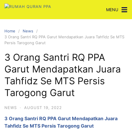
Skip
MENU
to
content
Home
News
3 Orang Santri RQ PPA Garut Mendapatkan Juara Tahfidz Se MTS
Persis Tarogong Garut
3 Orang Santri RQ PPA
Garut Mendapatkan Juara
Tahfidz Se MTS Persis
Tarogong Garut
NEWS
·
AUGUST 19, 2022
3 Orang Santri RQ PPA Garut Mendapatkan Juara
Tahfidz Se MTS Persis Tarogong Garut