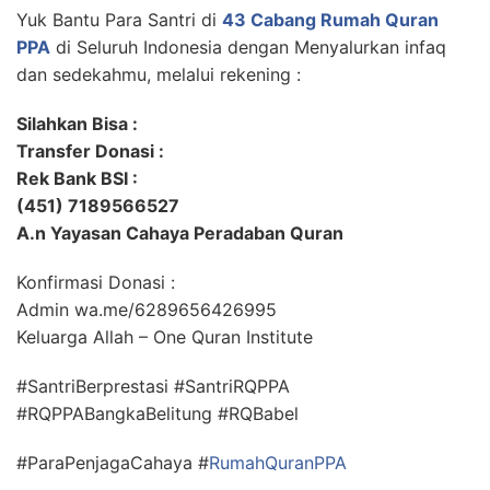
Yuk Bantu Para Santri di
43 Cabang Rumah Quran
PPA
di Seluruh Indonesia dengan Menyalurkan infaq
dan sedekahmu, melalui rekening :
Silahkan Bisa :
Transfer Donasi :
Rek Bank BSI :
(451) 7189566527
A.n Yayasan Cahaya Peradaban Quran
Konfirmasi Donasi :
Admin wa.me/6289656426995
Keluarga Allah – One Quran Institute
#SantriBerprestasi #SantriRQPPA
#RQPPABangkaBelitung #RQBabel
#ParaPenjagaCahaya #
RumahQuranPPA