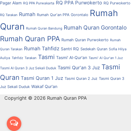
RQ PPA Purwokerto
Pagar Alam
RQ Purwokerto
RQ PPA Purwakarta
Rumah
Rumah
Rumah Qur'an PPA Gorontalo
RQ Tarakan
Quran
Rumah Quran Gorontalo
Rumah Quran Bandung
Rumah Quran PPA
Rumah Quran Purwokerto
Rumah
Rumah Tahfidz
Santri RQ
Sedekah Quran
Quran Tarakan
Sofia Hilya
Tasmi
Tasmi' Al-Qur'an
Auliya
Tahfidz
Tarakan
Tasmi' Al Qur'an 1 Juz
Tasmi
Tasmi Qur'an 3 Juz
Tasmi Al Quran 3 Juz Sekali Duduk
Quran
Tasmi Quran 1 Juz
Tasmi Quran 2 Juz
Tasmi Quran 3
Wakaf Qur'an
Juz Sekali Duduk
Copyright © 2026 Rumah Quran PPA