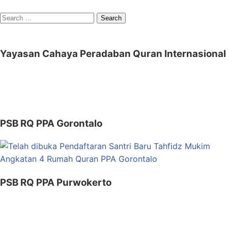
Search
for:
Yayasan Cahaya Peradaban Quran Internasional
PSB RQ PPA Gorontalo
PSB RQ PPA Purwokerto