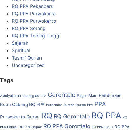
RQ PPA Pekanbaru
RQ PPA Purwakarta
RQ PPA Purwokerto
RQ PPA Serang
RQ PPA Tebing Tinggi
Sejarah
Spiritual
Tasmi' Qur'an
Uncategorized
Tags
Gorontalo
Pembinaan
Pagar Alam
Abulyatama
Cabang RQ PPA
PPA
Rutin Cabang RQ PPA
Peresmian Rumah Qur'an PPA
RQ PPA
RQ
RQ Gorontalo
Purwokerto
Quran
RQ
RQ PPA Gorontalo
RQ PPA
PPA Bekasi
RQ PPA Depok
RQ PPA Kudus