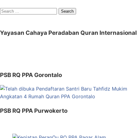
Search
for:
Yayasan Cahaya Peradaban Quran Internasional
PSB RQ PPA Gorontalo
PSB RQ PPA Purwokerto