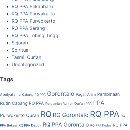
RQ PPA Pekanbaru
RQ PPA Purwakarta
RQ PPA Purwokerto
RQ PPA Serang
RQ PPA Tebing Tinggi
Sejarah
Spiritual
Tasmi' Qur'an
Uncategorized
Tags
Gorontalo
Pembinaan
Pagar Alam
Abulyatama
Cabang RQ PPA
PPA
Rutin Cabang RQ PPA
Peresmian Rumah Qur'an PPA
RQ PPA
RQ
RQ Gorontalo
Purwokerto
Quran
RQ
RQ PPA Gorontalo
RQ PPA
PPA Bekasi
RQ PPA Depok
RQ PPA Kudus