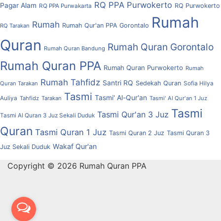
RQ PPA Purwokerto
Pagar Alam
RQ Purwokerto
RQ PPA Purwakarta
Rumah
Rumah
Rumah Qur'an PPA Gorontalo
RQ Tarakan
Quran
Rumah Quran Gorontalo
Rumah Quran Bandung
Rumah Quran PPA
Rumah Quran Purwokerto
Rumah
Rumah Tahfidz
Santri RQ
Sedekah Quran
Quran Tarakan
Sofia Hilya
Tasmi
Tasmi' Al-Qur'an
Auliya
Tahfidz
Tarakan
Tasmi' Al Qur'an 1 Juz
Tasmi
Tasmi Qur'an 3 Juz
Tasmi Al Quran 3 Juz Sekali Duduk
Quran
Tasmi Quran 1 Juz
Tasmi Quran 2 Juz
Tasmi Quran 3
Wakaf Qur'an
Juz Sekali Duduk
Copyright © 2026 Rumah Quran PPA