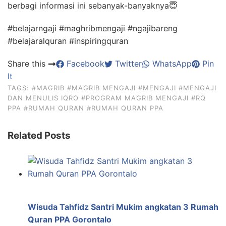
berbagi informasi ini sebanyak-banyaknya
😇
#belajarngaji #maghribmengaji #ngajibareng
#belajaralquran #inspiringquran
Share this
Facebook
Twitter
WhatsApp
Pin
It
TAGS:
#MAGRIB
#MAGRIB MENGAJI
#MENGAJI
#MENGAJI
DAN MENULIS IQRO
#PROGRAM MAGRIB MENGAJI
#RQ
PPA
#RUMAH QURAN
#RUMAH QURAN PPA
Related Posts
Wisuda Tahfidz Santri Mukim angkatan 3 Rumah
Quran PPA Gorontalo