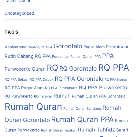
Tasmi' Qur'an
Uncategorized
TAGS
Gorontalo
Pembinaan
Pagar Alam
Abulyatama
Cabang RQ PPA
PPA
Rutin Cabang RQ PPA
Peresmian Rumah Qur'an PPA
RQ PPA
RQ
RQ Gorontalo
Purwokerto
Quran
RQ PPA Gorontalo
RQ PPA Bekasi
RQ PPA Depok
RQ PPA Kudus
RQ PPA Purwokerto
RQ PPA Pagar Alam
RQ PPA Purwakarta
Rumah
RQ Purwokerto
Rumah Qur'an PPA Gorontalo
RQ Tarakan
Rumah Quran
Rumah
Rumah Quran Bandung
Rumah Quran PPA
Quran Gorontalo
Rumah
Rumah Tahfidz
Quran Purwokerto
Santri
Rumah Quran Tarakan