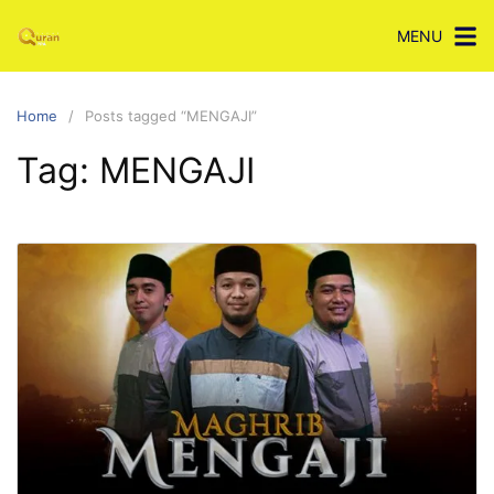
Skip
MENU
to
content
Home
Posts tagged “MENGAJI”
Tag:
MENGAJI