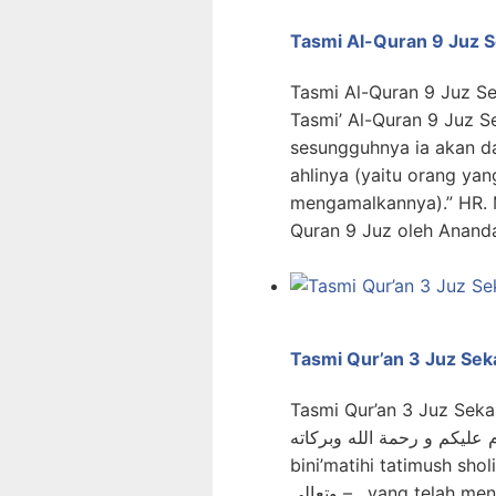
Tasmi Al-Quran 9 Juz S
Tasmi Al-Quran 9 Juz Se
Tasmi’ Al-Quran 9 Juz S
sesungguhnya ia akan d
ahlinya (yaitu orang y
mengamalkannya).” HR. M
Quran 9 Juz oleh Ananda
Tasmi Qur’an 3 Juz Sek
Tasmi Qur’an 3 Juz Sekal
لرحيم السلام عليكم و رحمة الله وبركاته
bini’matihi tatimush sholihaat 
وتعالى – , yang telah menurunkan Al Qur’an sebagai petunjuk dan