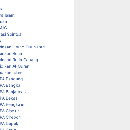
ma
a Islam
uran
ANG
asi Spiritual
s
inaan Orang Tua Santri
inaan Rutin
inaan Rutin Cabang
idikan Al-Quran
idikan Islam
PA Bandung
PA Bangka
PA Banjarmasin
PA Bekasi
PA Bengkalis
PA Cianjur
PA Cirebon
PA Depok
PA Garut