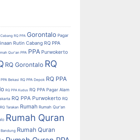
Gorontalo
Pagar
Cabang RQ PPA
inaan Rutin Cabang RQ PPA
PPA
Purwokerto
mah Qur'an PPA
RQ
Q
RQ Gorontalo
RQ PPA
 PPA Bekasi
RQ PPA Depok
lo
RQ PPA Pagar Alam
RQ PPA Kudus
RQ PPA Purwokerto
RQ
akarta
Rumah
Rumah Qur'an
RQ Tarakan
Rumah Quran
alo
Rumah Quran
 Bandung