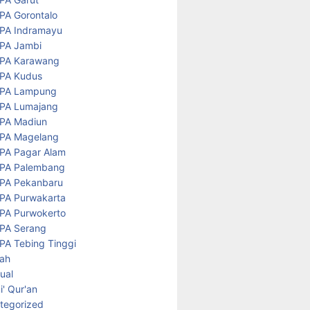
PA Gorontalo
PA Indramayu
PA Jambi
PA Karawang
PA Kudus
PA Lampung
PA Lumajang
PA Madiun
PA Magelang
PA Pagar Alam
PA Palembang
PA Pekanbaru
PA Purwakarta
PA Purwokerto
PA Serang
PA Tebing Tinggi
rah
tual
' Qur'an
tegorized