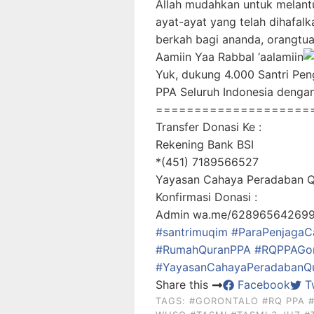
Allah mudahkan untuk melant
ayat-ayat yang telah dihafal
berkah bagi ananda, orangtua
Aamiin Yaa Rabbal ‘aalamiin
Yuk, dukung 4.000 Santri Pe
PPA Seluruh Indonesia deng
====================
Transfer Donasi Ke :
Rekening Bank BSI
*(451) 7189566527
Yayasan Cahaya Peradaban 
Konfirmasi Donasi :
Admin wa.me/62896564269
#santrimuqim
#ParaPenjagaC
#RumahQuranPPA
#RQPPAGor
#YayasanCahayaPeradabanQur
Share this
Facebook
Tw
TAGS:
#GORONTALO
#RQ PPA