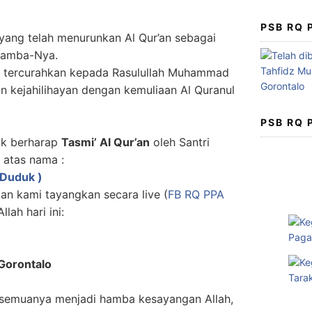
PSB RQ
, yang telah menurunkan Al Qur’an sebagai
hamba-Nya.
u tercurahkan kepada Rasulullah Muhammad
 kejahilihayan dengan kemuliaan Al Quranul
PSB RQ
uk berharap
Tasmi’ Al Qur’an
oleh Santri
 atas nama :
 Duduk )
kan kami tayangkan secara live (
FB RQ PPA
llah hari ini:
Gorontalo
 semuanya menjadi hamba kesayangan Allah,