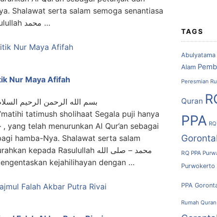
. Shalawat serta salam semoga senantiasa
tercurahkan kepada Rasulullah محمد …
TAGS
Abulyatama
Pemb
Alam
tik Nur Maya Afifah
Peresmian Ru
R
Quran
بسم الله الرحمن الرحيم السلام
i’matihi tatimush sholihaat Segala puji hanya
PPA
RQ
Goronta
agi hamba-Nya. Shalawat serta salam
kepada Rasulullah محمد – صلى الله
RQ PPA Purw
 telah mengentaskan kejahilihayan dengan …
Purwokerto
PPA Goront
Rumah Quran