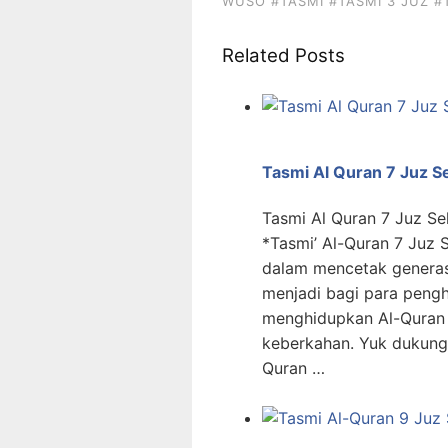
WUSO
#TASMI
#TASMI 3 JUZ
#
Related Posts
Tasmi Al Quran 7 Juz S
Tasmi Al Quran 7 Juz S
*Tasmi’ Al-Quran 7 Juz 
dalam mencetak generas
menjadi bagi para pengh
menghidupkan Al-Quran
keberkahan. Yuk dukung
Quran …