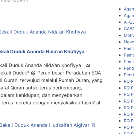
TASMI QURAN
Aga
Agam
Al-Q
CAB
Motiv
New
Pemb
ekali Duduk Ananda Nida’an Khofiyya
Pemb
Pemb
ekali Duduk Ananda Nida’an Khofiyya 📖
Pend
Sekali Duduk* 📖 Peran besar Peradaban EOA
Pend
i Qurani terwujud melalui Rumah Quran, yang
RQ P
afal Quran untuk terus berkembang,
RQ P
RQ P
 dalam kehidupan, dan menyebarkan
RQ P
 terus mereka dengan menyaksikan tasmi’ al-
RQ P
RQ P
RQ P
RQ P
RQ P