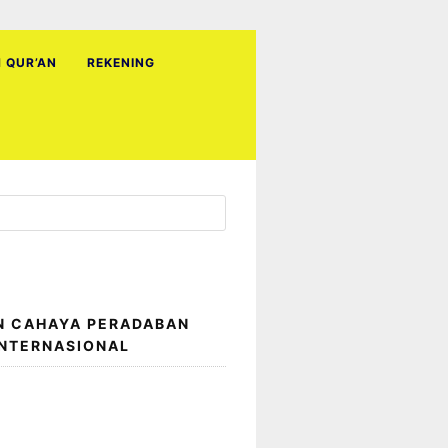
H QUR’AN
REKENING
N CAHAYA PERADABAN
INTERNASIONAL