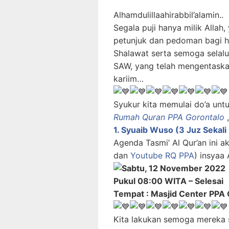
Alhamdulillaahirabbil’alamin..
Segala puji hanya milik Allah
petunjuk dan pedoman bagi 
Shalawat serta semoga selal
SAW, yang telah mengentaskan
kariim…
Syukur kita memulai do’a unt
Rumah Quran PPA Gorontalo
,
1. Syuaib Wuso (3 Juz Sekali
Agenda Tasmi’ Al Qur’an ini a
dan
Youtube RQ PPA
) insyaa A
Sabtu
, 12 November 2022
Pukul 08:00 WITA – Selesai
Tempat : Masjid Center PPA 
Kita lakukan semoga mereka