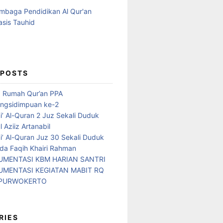
 POSTS
d Rumah Qur’an PPA
ngsidimpuan ke-2
i’ Al-Quran 2 Juz Sekali Duduk
 Aziiz Artanabil
i’ Al-Quran Juz 30 Sekali Duduk
da Faqih Khairi Rahman
MENTASI KBM HARIAN SANTRI
MENTASI KEGIATAN MABIT RQ
 PURWOKERTO
RIES