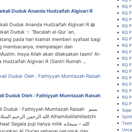
RQ P
ekali Duduk Ananda Hudzaifah Algivari R
RQ P
RQ P
kali Duduk Ananda Hudzaifah Algivari R 📖
RQ P
ekali Duduk ✨ “Bacalah al-Qur`an,
RQ P
RQ P
atang pada hari kiamat memberi syafaat bagi
RQ P
ang membacanya, mempelajari dan
RQ P
uslim. Insya Allah akan dilaksakan tasmi’ Al-
RQ P
 Hudzaifah Algivari R (Santri Rumah …
RQ P
RQ P
RQ P
RQ P
RQ P
ali Duduk Oleh : Fathiyyah Mumtazah Raisah
RQ P
RQ P
i Duduk : Fathiyyah Mumtazah Raisah بسم
Seja
الله الرحمن ا Alhamdulillahilladzhi
Spiri
Tasmi
Segala puji hanya milik الله – سبحانه
Unca