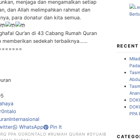
unkan, menjaga dan mengamalkan setiap
kan, dan Allah melimpahkan rahmat dan
nya, para donatur dan kita semua.
nghafal Qur’an di 43 Cabang Rumah Quran
an memberikan sedekah terbaiknya……
RECENT
=======
Mila
Pada
Tasm
Abdul
Quran
Tasm
Anan
95
DOKU
ahaya
DOKU
0ntalo
PPA
anInternasional
itter
WhatsApp
Pin It
#RQ PPA GORONTALO
#RUMAH QURAN
#SYUAIB
CATEGO