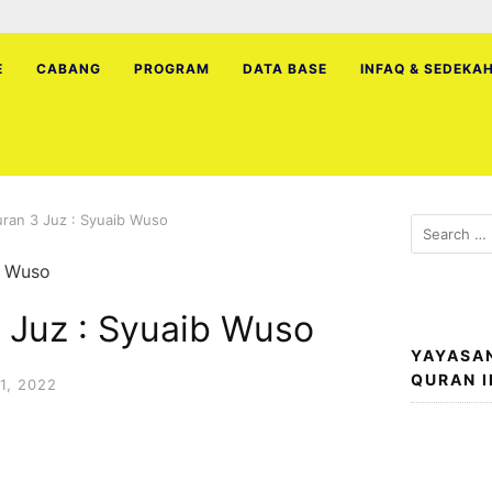
E
CABANG
PROGRAM
DATA BASE
INFAQ & SEDEKA
uran 3 Juz : Syuaib Wuso
Search
for:
 Juz : Syuaib Wuso
YAYASA
QURAN 
1, 2022