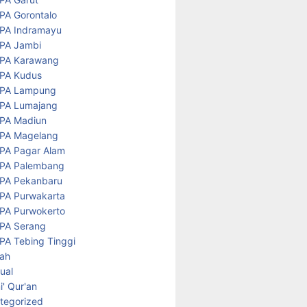
PA Gorontalo
PA Indramayu
PA Jambi
PA Karawang
PA Kudus
PA Lampung
PA Lumajang
PA Madiun
PA Magelang
PA Pagar Alam
PA Palembang
PA Pekanbaru
PA Purwakarta
PA Purwokerto
PA Serang
PA Tebing Tinggi
rah
tual
' Qur'an
tegorized