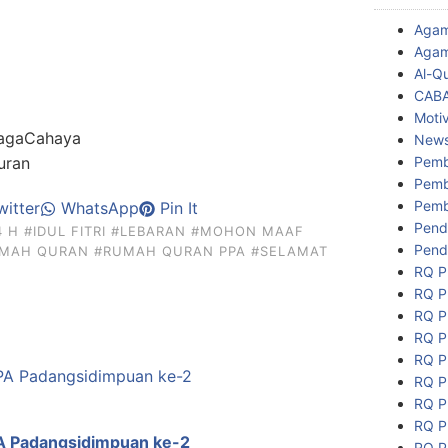
Aga
Agam
Al-Q
CAB
Motiv
agaCahaya
New
Pemb
uran
Pemb
Pemb
itter
WhatsApp
Pin It
Pend
4 H
#IDUL FITRI
#LEBARAN
#MOHON MAAF
Pend
MAH QURAN
#RUMAH QURAN PPA
#SELAMAT
RQ P
RQ P
RQ P
RQ P
RQ P
RQ P
RQ P
RQ P
A Padangsidimpuan ke-2
RQ P