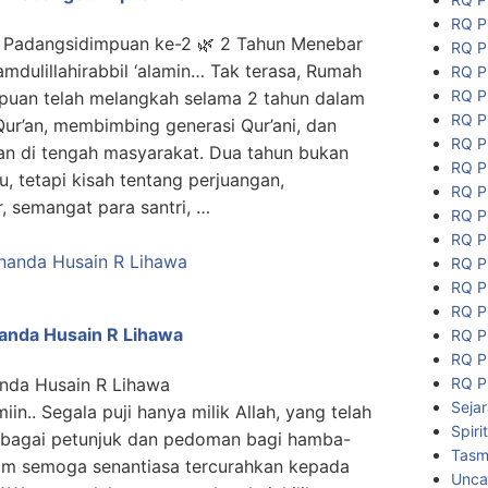
RQ P
 Padangsidimpuan ke-2 🌿 2 Tahun Menebar
RQ P
mdulillahirabbil ‘alamin… Tak terasa, Rumah
RQ P
RQ P
puan telah melangkah selama 2 tahun dalam
RQ P
ur’an, membimbing generasi Qur’ani, dan
RQ P
n di tengah masyarakat. Dua tahun bukan
RQ P
, tetapi kisah tentang perjuangan,
RQ P
, semangat para santri, …
RQ P
RQ P
RQ P
RQ P
RQ P
nanda Husain R Lihawa
RQ P
RQ P
RQ P
anda Husain R Lihawa
Seja
miin.. Segala puji hanya milik Allah, yang telah
Spiri
ebagai petunjuk dan pedoman bagi hamba-
Tasmi
lam semoga senantiasa tercurahkan kepada
Unca