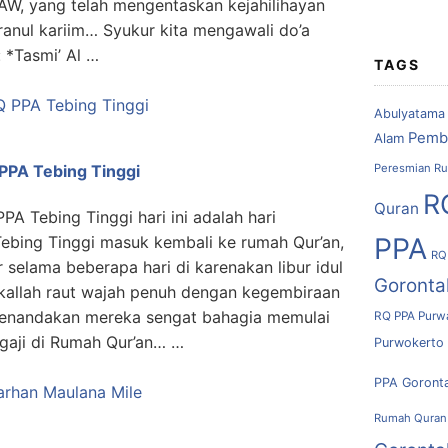
W, yang telah mengentaskan kejahilihayan
anul kariim… Syukur kita mengawali do’a
 *Tasmi’ Al …
TAGS
Abulyatama
Pemb
Alam
Peresmian Ru
 PPA Tebing Tinggi
R
Quran
PA Tebing Tinggi hari ini adalah hari
PPA
ebing Tinggi masuk kembali ke rumah Qur’an,
RQ
 selama beberapa hari di karenakan libur idul
Goronta
rakallah raut wajah penuh dengan kegembiraan
enandakan mereka sengat bahagia memulai
RQ PPA Purw
gaji di Rumah Qur’an… …
Purwokerto
PPA Goront
Rumah Quran