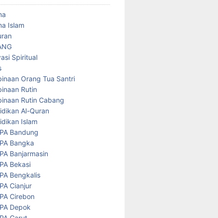
ma
a Islam
uran
ANG
asi Spiritual
s
inaan Orang Tua Santri
inaan Rutin
inaan Rutin Cabang
idikan Al-Quran
idikan Islam
PA Bandung
PA Bangka
PA Banjarmasin
PA Bekasi
PA Bengkalis
PA Cianjur
PA Cirebon
PA Depok
PA Garut