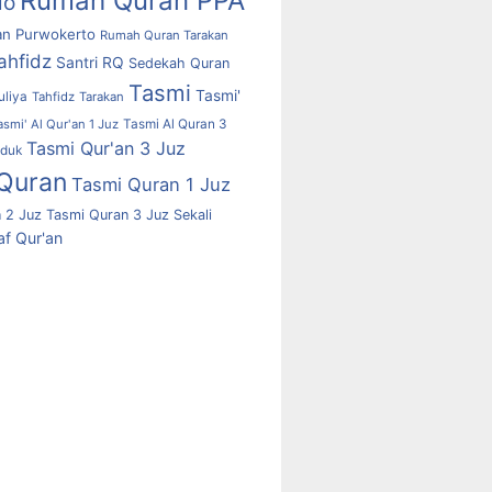
Rumah Quran PPA
lo
n Purwokerto
Rumah Quran Tarakan
ahfidz
Santri RQ
Sedekah Quran
Tasmi
Tasmi'
uliya
Tahfidz
Tarakan
asmi' Al Qur'an 1 Juz
Tasmi Al Quran 3
Tasmi Qur'an 3 Juz
uduk
Quran
Tasmi Quran 1 Juz
 2 Juz
Tasmi Quran 3 Juz Sekali
f Qur'an