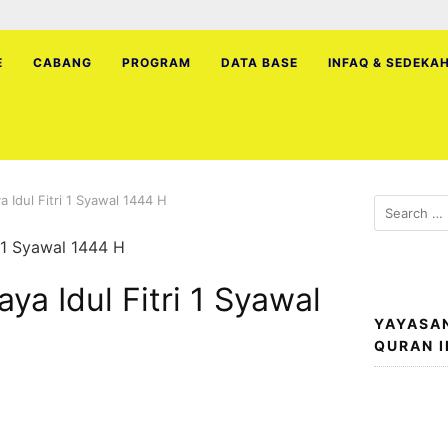
E
CABANG
PROGRAM
DATA BASE
INFAQ & SEDEKA
a Idul Fitri 1 Syawal 1444 H
Search
for:
ya Idul Fitri 1 Syawal
YAYASA
QURAN 