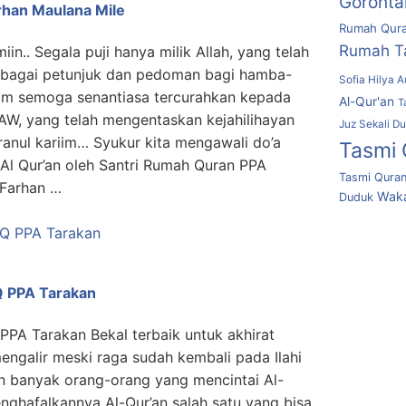
Goronta
arhan Maulana Mile
Rumah Qura
Rumah T
miin.. Segala puji hanya milik Allah, yang telah
ebagai petunjuk dan pedoman bagi hamba-
Sofia Hilya A
lam semoga senantiasa tercurahkan kepada
Al-Qur'an
T
W, yang telah mengentaskan kejahilihayan
Juz Sekali D
anul kariim… Syukur kita mengawali do’a
Tasmi 
 Al Qur’an oleh Santri Rumah Quran PPA
Tasmi Quran
*Farhan …
Waka
Duduk
Q PPA Tarakan
 PPA Tarakan Bekal terbaik untuk akhirat
engalir meski raga sudah kembali pada Ilahi
 banyak orang-orang yang mencintai Al-
ghafalkannya Al-Qur’an salah satu yang bisa