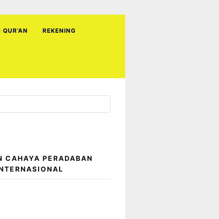
H QUR’AN
REKENING
N CAHAYA PERADABAN
INTERNASIONAL