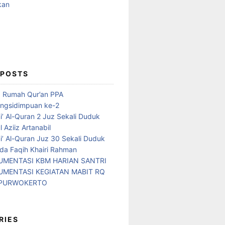
 POSTS
d Rumah Qur’an PPA
ngsidimpuan ke-2
i’ Al-Quran 2 Juz Sekali Duduk
 Aziiz Artanabil
i’ Al-Quran Juz 30 Sekali Duduk
da Faqih Khairi Rahman
MENTASI KBM HARIAN SANTRI
MENTASI KEGIATAN MABIT RQ
 PURWOKERTO
RIES