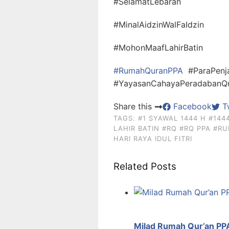
#SelamatLebaran
#MinalAidzinWalFaIdzin
#MohonMaafLahirBatin
#RumahQuranPPA
#ParaPenj
#YayasanCahayaPeradabanQ
Share this
Facebook
Tw
TAGS:
#1 SYAWAL 1444 H
#144
LAHIR BATIN
#RQ
#RQ PPA
#RU
HARI RAYA IDUL FITRI
Related Posts
Milad Rumah Qur’an PP