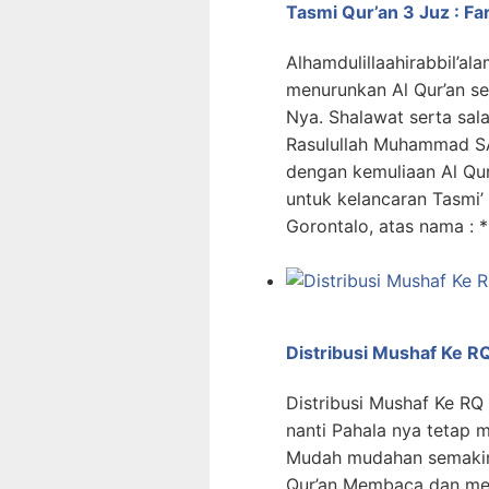
Tasmi Qur’an 3 Juz : F
Alhamdulillaahirabbil’ala
menurunkan Al Qur’an s
Nya. Shalawat serta sa
Rasulullah Muhammad SA
dengan kemuliaan Al Qur
untuk kelancaran Tasmi’
Gorontalo, atas nama : 
Distribusi Mushaf Ke R
Distribusi Mushaf Ke RQ
nanti Pahala nya tetap m
Mudah mudahan semakin
Qur’an Membaca dan men