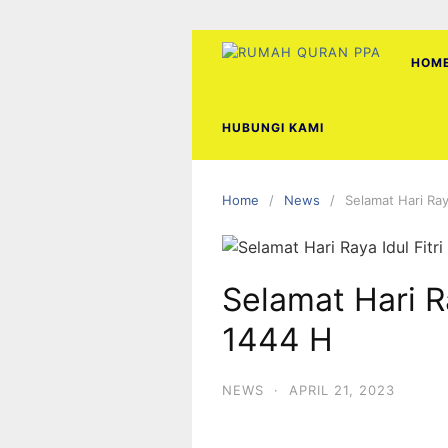
Skip
to
content
HOM
HUBUNGI KAMI
Home
News
Selamat Hari Ray
Selamat Hari Ra
1444 H
NEWS
·
APRIL 21, 2023