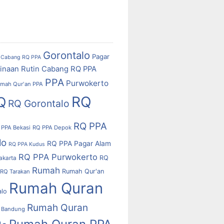
Gorontalo
Pagar
Cabang RQ PPA
inaan Rutin Cabang RQ PPA
PPA
Purwokerto
mah Qur'an PPA
RQ
Q
RQ Gorontalo
RQ PPA
 PPA Bekasi
RQ PPA Depok
lo
RQ PPA Pagar Alam
RQ PPA Kudus
RQ PPA Purwokerto
RQ
akarta
Rumah
Rumah Qur'an
RQ Tarakan
Rumah Quran
alo
Rumah Quran
 Bandung