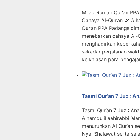
Milad Rumah Qur’an PPA
Cahaya Al-Qur’an 🌿 Alha
Qur’an PPA Padangsidim
menebarkan cahaya Al-Q
menghadirkan keberkaha
sekadar perjalanan waktu
keikhlasan para pengajar
Tasmi Qur’an 7 Juz : A
Tasmi Qur’an 7 Juz : An
Alhamdulillaahirabbil’ala
menurunkan Al Qur’an s
Nya. Shalawat serta sa