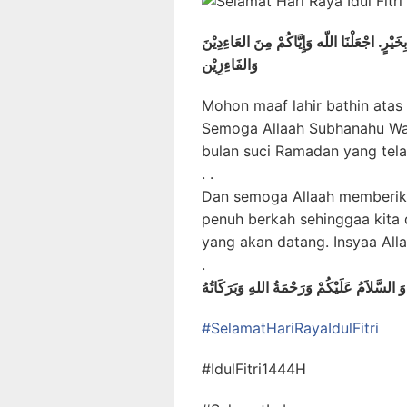
ِخَيْرٍ. اجْعَلْنَا اللّه وَإِيَّاكُمْ مِنَ العَاءِدِيْنَ
وَالفَاءِزِيْن
Mohon maaf lahir bathin atas 
Semoga Allaah Subhanahu Wa 
bulan suci Ramadan yang tela
. .
Dan semoga Allaah memberika
penuh berkah sehinggaa kita
yang akan datang. Insyaa Alla
.
وَ السَّلاَمُ عَلَيْكُمْ وَرَحْمَةُ اللهِ وَبَرَكَاتُهُ
#SelamatHariRayaIdulFitri
#IdulFitri1444H