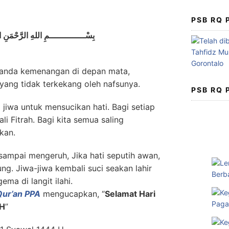
PSB RQ
بِسْــــــــــــــمِ اللهِ الرَّحْمَنِ ا
tanda kemenangan di depan mata,
yang tidak terkekang oleh nafsunya.
PSB RQ
p jiwa untuk mensucikan hati. Bagi setiap
i Fitrah. Bagi kita semua saling
kan.
 sampai mengeruh, Jika hati seputih awan,
g. Jiwa-jiwa kembali suci seakan lahir
ma di langit ilahi.
ur’an PPA
mengucapkan, “
Selamat Hari
 H
”