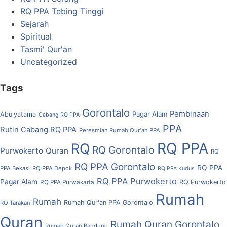
RQ PPA Tebing Tinggi
Sejarah
Spiritual
Tasmi' Qur'an
Uncategorized
Tags
Gorontalo
Pembinaan
Pagar Alam
Abulyatama
Cabang RQ PPA
PPA
Rutin Cabang RQ PPA
Peresmian Rumah Qur'an PPA
RQ PPA
RQ
RQ Gorontalo
Purwokerto
Quran
RQ
RQ PPA Gorontalo
RQ PPA
PPA Bekasi
RQ PPA Depok
RQ PPA Kudus
RQ PPA Purwokerto
Pagar Alam
RQ Purwokerto
RQ PPA Purwakarta
Rumah
Rumah
Rumah Qur'an PPA Gorontalo
RQ Tarakan
Quran
Rumah Quran Gorontalo
Rumah Quran Bandung