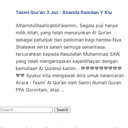
Tasmi Qur’an 3 Juz : Ananda Ramdan Y Kiu
Alhamdulillaahirabbil’alamiin.. Segala puji hanya
milik Allah, yang telah menurunkan Al Qur’an
sebagai petunjuk dan pedoman bagi hamba-Nya.
Shalawat serta salam semoga senantiasa
tercurahkan kepada Rasulullah Muhammad SAW,
yang telah mengentaskan kejahilihayan dengan
kemuliaan Al Quranul kariim… 💙💙💙💙💙💙💙💙💙
💙💙 Syukur kita mengawali do’a untuk kelancaran
Acara : Tasmi’ Al Qur’an oleh Santri Rumah Quran
PPA Gorontalo, atas …
Search
for: