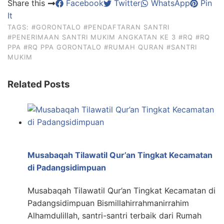
Share this
Facebook
Twitter
WhatsApp
Pin
It
TAGS:
#GORONTALO
#PENDAFTARAN SANTRI
#PENERIMAAN SANTRI MUKIM ANGKATAN KE 3
#RQ
#RQ
PPA
#RQ PPA GORONTALO
#RUMAH QURAN
#SANTRI
MUKIM
Related Posts
Musabaqah Tilawatil Qur’an Tingkat Kecamatan
di Padangsidimpuan
Musabaqah Tilawatil Qur’an Tingkat Kecamatan di
Padangsidimpuan Bismillahirrahmanirrahim
Alhamdulillah, santri-santri terbaik dari Rumah