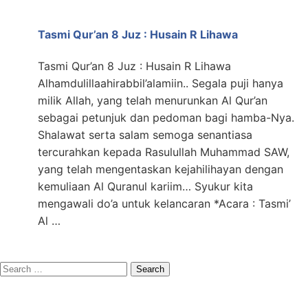
Tasmi Qur’an 8 Juz : Husain R Lihawa
Tasmi Qur’an 8 Juz : Husain R Lihawa
Alhamdulillaahirabbil’alamiin.. Segala puji hanya
milik Allah, yang telah menurunkan Al Qur’an
sebagai petunjuk dan pedoman bagi hamba-Nya.
Shalawat serta salam semoga senantiasa
tercurahkan kepada Rasulullah Muhammad SAW,
yang telah mengentaskan kejahilihayan dengan
kemuliaan Al Quranul kariim… Syukur kita
mengawali do’a untuk kelancaran *Acara : Tasmi’
Al …
Search
for: