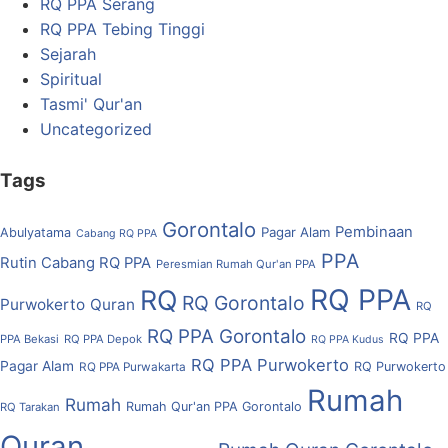
RQ PPA Serang
RQ PPA Tebing Tinggi
Sejarah
Spiritual
Tasmi' Qur'an
Uncategorized
Tags
Gorontalo
Pembinaan
Pagar Alam
Abulyatama
Cabang RQ PPA
PPA
Rutin Cabang RQ PPA
Peresmian Rumah Qur'an PPA
RQ PPA
RQ
RQ Gorontalo
Purwokerto
Quran
RQ
RQ PPA Gorontalo
RQ PPA
PPA Bekasi
RQ PPA Depok
RQ PPA Kudus
RQ PPA Purwokerto
Pagar Alam
RQ Purwokerto
RQ PPA Purwakarta
Rumah
Rumah
Rumah Qur'an PPA Gorontalo
RQ Tarakan
Quran