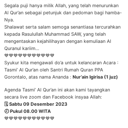
Segala puji hanya milik Allah, yang telah menurunkan
Al Qur’an sebagai petunjuk dan pedoman bagi hamba-
Nya.
Shalawat serta salam semoga senantiasa tercurahkan
kepada Rasulullah Muhammad SAW, yang telah
mengentaskan kejahilihayan dengan kemuliaan Al
Quranul kariim…
💙💙💙💙💙💙💙💙💙💙💙
Syukur kita mengawali do’a untuk kelancaran Acara :
Tasmi’ Al Qur’an oleh Santri Rumah Quran PPA
Gorontalo, atas nama Ananda :
Nur’ain Igirisa (1 juz)
Agenda Tasmi’ Al Qur’an ini akan kami tayangkan
secara live zoom dan Facebook insyaa Allah:
🗓️ Sabtu 09 Desember 2023
🕗 Pukul 08.00 WITA
💙💙💙💙💙💙💙💙💙💙💙