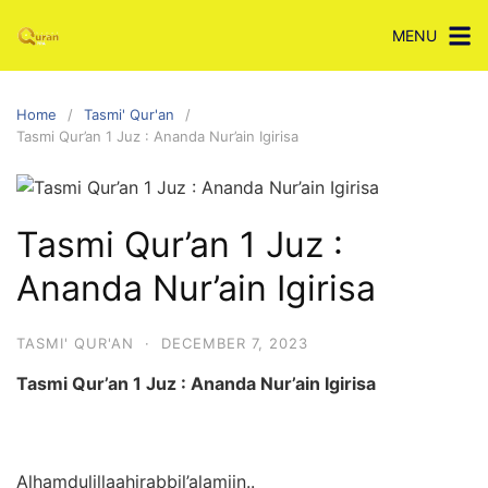
Skip
MENU
to
content
Home
Tasmi' Qur'an
Tasmi Qur’an 1 Juz : Ananda Nur’ain Igirisa
Tasmi Qur’an 1 Juz :
Ananda Nur’ain Igirisa
TASMI' QUR'AN
·
DECEMBER 7, 2023
Tasmi Qur’an 1 Juz : Ananda Nur’ain Igirisa
Alhamdulillaahirabbil’alamiin..