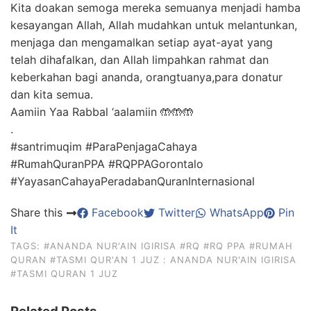
Kita doakan semoga mereka semuanya menjadi hamba
kesayangan Allah, Allah mudahkan untuk melantunkan,
menjaga dan mengamalkan setiap ayat-ayat yang
telah dihafalkan, dan Allah limpahkan rahmat dan
keberkahan bagi ananda, orangtuanya,para donatur
dan kita semua.
Aamiin Yaa Rabbal ‘aalamiin 🤲🤲🤲
.
#santrimuqim #ParaPenjagaCahaya
#RumahQuranPPA #RQPPAGorontalo
#YayasanCahayaPeradabanQuranInternasional
Share this
Facebook
Twitter
WhatsApp
Pin
It
TAGS:
#ANANDA NUR'AIN IGIRISA
#RQ
#RQ PPA
#RUMAH
QURAN
#TASMI QUR'AN 1 JUZ : ANANDA NUR'AIN IGIRISA
#TASMI QURAN 1 JUZ