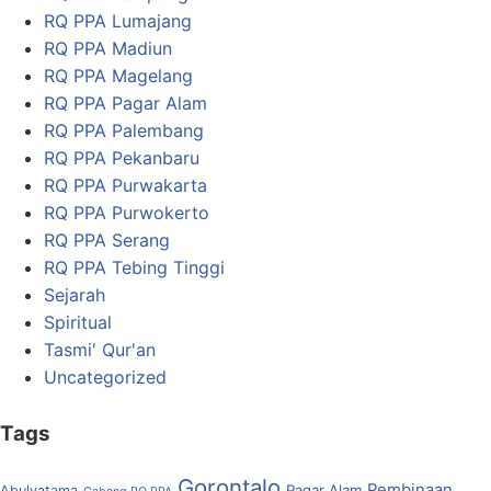
RQ PPA Lumajang
RQ PPA Madiun
RQ PPA Magelang
RQ PPA Pagar Alam
RQ PPA Palembang
RQ PPA Pekanbaru
RQ PPA Purwakarta
RQ PPA Purwokerto
RQ PPA Serang
RQ PPA Tebing Tinggi
Sejarah
Spiritual
Tasmi' Qur'an
Uncategorized
Tags
Gorontalo
Pembinaan
Pagar Alam
Abulyatama