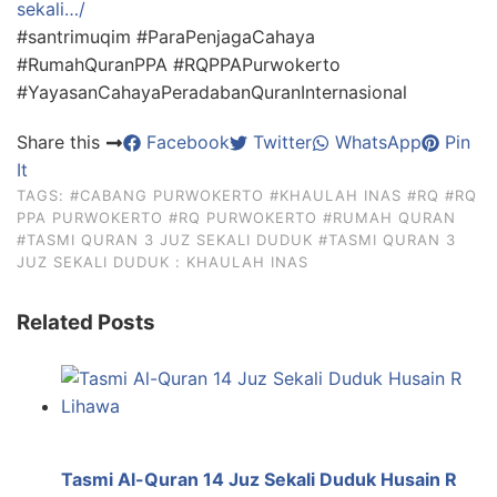
sekali…/
#santrimuqim #ParaPenjagaCahaya
#RumahQuranPPA #RQPPAPurwokerto
#YayasanCahayaPeradabanQuranInternasional
Share this
Facebook
Twitter
WhatsApp
Pin
It
TAGS:
#CABANG PURWOKERTO
#KHAULAH INAS
#RQ
#RQ
PPA PURWOKERTO
#RQ PURWOKERTO
#RUMAH QURAN
#TASMI QURAN 3 JUZ SEKALI DUDUK
#TASMI QURAN 3
JUZ SEKALI DUDUK : KHAULAH INAS
Related Posts
Tasmi Al-Quran 14 Juz Sekali Duduk Husain R