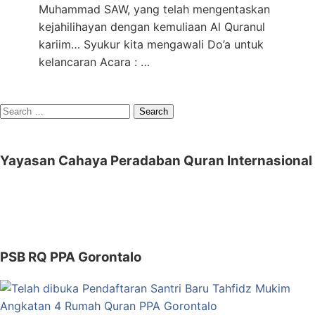
Muhammad SAW, yang telah mengentaskan
kejahilihayan dengan kemuliaan Al Quranul
kariim… Syukur kita mengawali Do’a untuk
kelancaran Acara : …
Search
for:
Yayasan Cahaya Peradaban Quran Internasional
PSB RQ PPA Gorontalo