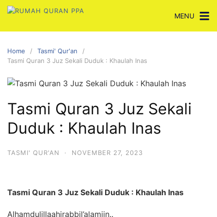
Skip
MENU
to
content
Home
Tasmi' Qur'an
Tasmi Quran 3 Juz Sekali Duduk : Khaulah Inas
Tasmi Quran 3 Juz Sekali
Duduk : Khaulah Inas
TASMI' QUR'AN
·
NOVEMBER 27, 2023
Tasmi Quran 3 Juz Sekali Duduk : Khaulah Inas
Alhamdulillaahirabbil’alamiin..