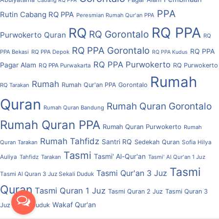
Cabang RQ PPA
PPA
Rutin Cabang RQ PPA
Peresmian Rumah Qur'an PPA
RQ PPA
RQ
RQ Gorontalo
Purwokerto
Quran
RQ
RQ PPA Gorontalo
RQ PPA
PPA Bekasi
RQ PPA Depok
RQ PPA Kudus
RQ PPA Purwokerto
Pagar Alam
RQ Purwokerto
RQ PPA Purwakarta
Rumah
Rumah
Rumah Qur'an PPA Gorontalo
RQ Tarakan
Quran
Rumah Quran Gorontalo
Rumah Quran Bandung
Rumah Quran PPA
Rumah Quran Purwokerto
Rumah
Rumah Tahfidz
Santri RQ
Sedekah Quran
Quran Tarakan
Sofia Hilya
Tasmi
Tasmi' Al-Qur'an
Auliya
Tahfidz
Tarakan
Tasmi' Al Qur'an 1 Juz
Tasmi
Tasmi Qur'an 3 Juz
Tasmi Al Quran 3 Juz Sekali Duduk
Quran
Tasmi Quran 1 Juz
Tasmi Quran 2 Juz
Tasmi Quran 3
Wakaf Qur'an
Juz Sekali Duduk