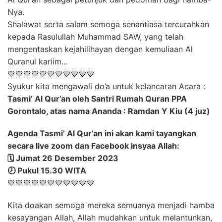
Nya.
Shalawat serta salam semoga senantiasa tercurahkan
kepada Rasulullah Muhammad SAW, yang telah
mengentaskan kejahilihayan dengan kemuliaan Al
Quranul kariim…
💙💙💙💙💙💙💙💙💙💙💙
Syukur kita mengawali do’a untuk kelancaran Acara :
Tasmi’ Al Qur’an oleh Santri Rumah Quran PPA
Gorontalo, atas nama Ananda : Ramdan Y Kiu (4 juz)
Agenda Tasmi’ Al Qur’an ini akan kami tayangkan
secara live zoom dan Facebook insyaa Allah:
🗓️ Jumat 26 Desember 2023
🕗 Pukul 15.30 WITA
💙💙💙💙💙💙💙💙💙💙💙
Kita doakan semoga mereka semuanya menjadi hamba
kesayangan Allah, Allah mudahkan untuk melantunkan,