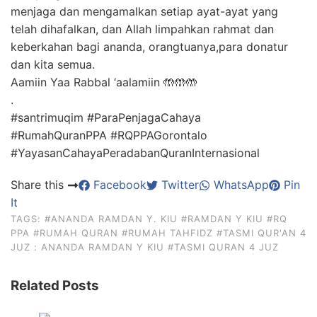
menjaga dan mengamalkan setiap ayat-ayat yang
telah dihafalkan, dan Allah limpahkan rahmat dan
keberkahan bagi ananda, orangtuanya,para donatur
dan kita semua.
Aamiin Yaa Rabbal ‘aalamiin 🤲🤲🤲
.
#santrimuqim #ParaPenjagaCahaya
#RumahQuranPPA #RQPPAGorontalo
#YayasanCahayaPeradabanQuranInternasional
Share this
Facebook
Twitter
WhatsApp
Pin
It
TAGS:
#ANANDA RAMDAN Y. KIU
#RAMDAN Y KIU
#RQ
PPA
#RUMAH QURAN
#RUMAH TAHFIDZ
#TASMI QUR'AN 4
JUZ : ANANDA RAMDAN Y KIU
#TASMI QURAN 4 JUZ
Related Posts