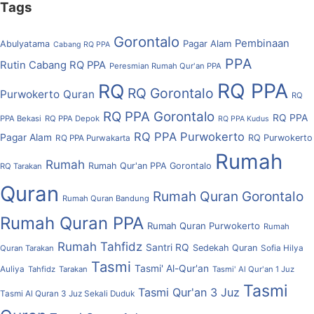
Tags
Gorontalo
Pembinaan
Pagar Alam
Abulyatama
Cabang RQ PPA
PPA
Rutin Cabang RQ PPA
Peresmian Rumah Qur'an PPA
RQ PPA
RQ
RQ Gorontalo
Purwokerto
Quran
RQ
RQ PPA Gorontalo
RQ PPA
PPA Bekasi
RQ PPA Depok
RQ PPA Kudus
RQ PPA Purwokerto
Pagar Alam
RQ Purwokerto
RQ PPA Purwakarta
Rumah
Rumah
Rumah Qur'an PPA Gorontalo
RQ Tarakan
Quran
Rumah Quran Gorontalo
Rumah Quran Bandung
Rumah Quran PPA
Rumah Quran Purwokerto
Rumah
Rumah Tahfidz
Santri RQ
Sedekah Quran
Quran Tarakan
Sofia Hilya
Tasmi
Tasmi' Al-Qur'an
Auliya
Tahfidz
Tarakan
Tasmi' Al Qur'an 1 Juz
Tasmi
Tasmi Qur'an 3 Juz
Tasmi Al Quran 3 Juz Sekali Duduk