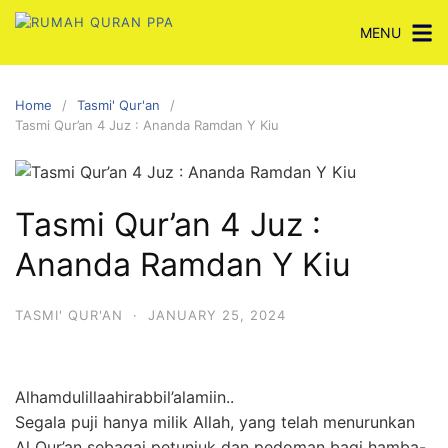
Skip
MENU
to
content
Home
Tasmi' Qur'an
Tasmi Qur’an 4 Juz : Ananda Ramdan Y Kiu
Tasmi Qur’an 4 Juz :
Ananda Ramdan Y Kiu
TASMI' QUR'AN
·
JANUARY 25, 2024
Alhamdulillaahirabbil’alamiin..
Segala puji hanya milik Allah, yang telah menurunkan
Al Qur’an sebagai petunjuk dan pedoman bagi hamba-