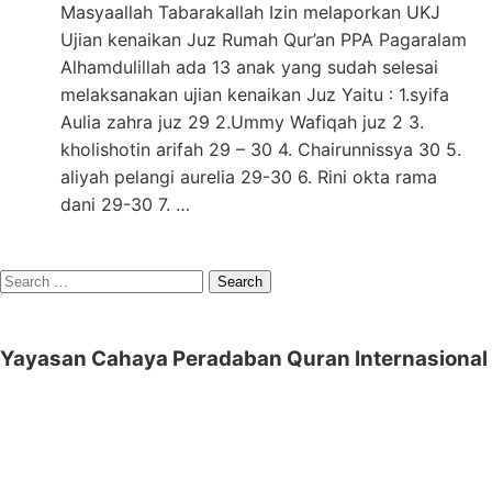
Masyaallah Tabarakallah Izin melaporkan UKJ
Ujian kenaikan Juz Rumah Qur’an PPA Pagaralam
Alhamdulillah ada 13 anak yang sudah selesai
melaksanakan ujian kenaikan Juz Yaitu : 1.syifa
Aulia zahra juz 29 2.Ummy Wafiqah juz 2 3.
kholishotin arifah 29 – 30 4. Chairunnissya 30 5.
aliyah pelangi aurelia 29-30 6. Rini okta rama
dani 29-30 7. …
Search
for:
Yayasan Cahaya Peradaban Quran Internasional