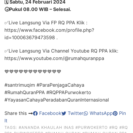
🗓️ Sabtu, 24 Februari 2024
🕟Pukul 08.00 WIB – Selesai.
✅Live Langsung Via FP RQ PPA Klik :
https://www.facebook.com/profile.php?
id=100063679473598 .
✅Live Langsung Via Channel Youtube RQ PPA klik:
https://www.youtube.com/@rumahquranppa
💙💙💙💙💙💙💙💙💙💙💙💙
#santrimuqim #ParaPenjagaCahaya
#RumahQuranPPA #RQPPAPurwokerto
#YayasanCahayaPeradabanQuranInternasional
Share this
Facebook
Twitter
WhatsApp
Pin
It
TAGS:
#ANANDA KHAULAH INAS
#PURWOKERTO
#RQ
#RQ