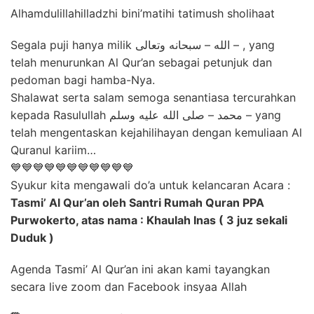
Alhamdulillahilladzhi bini’matihi tatimush sholihaat
Segala puji hanya milik الله – سبحانه وتعالى – , yang
telah menurunkan Al Qur’an sebagai petunjuk dan
pedoman bagi hamba-Nya.
Shalawat serta salam semoga senantiasa tercurahkan
kepada Rasulullah محمد – صلى الله عليه وسلم – yang
telah mengentaskan kejahilihayan dengan kemuliaan Al
Quranul kariim…
💙💙💙💙💙💙💙💙💙💙💙
Syukur kita mengawali do’a untuk kelancaran​ A​cara :
Tasmi’ Al Qur’an oleh Santri Rumah Quran PPA
Purwokerto, atas nama : Khaulah Inas ( 3 juz sekali
Duduk )
Agenda Tasmi’ Al Qur’an ini akan kami tayangkan
secara live zoom dan Facebook insyaa Allah