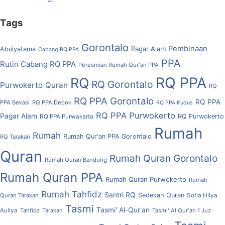
Tags
Gorontalo
Pembinaan
Pagar Alam
Abulyatama
Cabang RQ PPA
PPA
Rutin Cabang RQ PPA
Peresmian Rumah Qur'an PPA
RQ PPA
RQ
RQ Gorontalo
Purwokerto
Quran
RQ
RQ PPA Gorontalo
RQ PPA
PPA Bekasi
RQ PPA Depok
RQ PPA Kudus
RQ PPA Purwokerto
Pagar Alam
RQ Purwokerto
RQ PPA Purwakarta
Rumah
Rumah
Rumah Qur'an PPA Gorontalo
RQ Tarakan
Quran
Rumah Quran Gorontalo
Rumah Quran Bandung
Rumah Quran PPA
Rumah Quran Purwokerto
Rumah
Rumah Tahfidz
Santri RQ
Sedekah Quran
Quran Tarakan
Sofia Hilya
Tasmi
Tasmi' Al-Qur'an
Auliya
Tahfidz
Tarakan
Tasmi' Al Qur'an 1 Juz