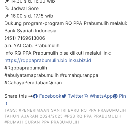
📌 14.30 s d. 16.00 wib
📝 Jadwal Sore
📌 16.00 s d. 17.15 wib
Dukung program-program RQ PPA Prabumulih melalui:
Bank Syariah Indonesia
(451) 7169613006
a.n. YAI Cab. Prabumulih
Info RQ PPA Prabumulih bisa diikuti melalui link:
https://rqppaprabumulih.biolinku.biz.id
#Rqppaprabumulih
#abulyatamaprabumulih #rumahquranppa
#CahayaPeradabanQuran
Share this
Facebook
Twitter
WhatsApp
Pin
It
TAGS:
#PENERIMAAN SANTRI BARU RQ PPA PRABUMULIH
TAHUN AJARAN 2024/2025
#PSB RQ PPA PRABUMULIH
#RUMAH QURAN PPA PRABUMULIH