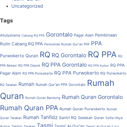
Uncategorized
Tags
Gorontalo
Pembinaan
Pagar Alam
Abulyatama
Cabang RQ PPA
PPA
Rutin Cabang RQ PPA
Peresmian Rumah Qur'an PPA
RQ PPA
RQ
RQ Gorontalo
Purwokerto
Quran
RQ
RQ PPA Gorontalo
RQ PPA
PPA Bekasi
RQ PPA Depok
RQ PPA Kudus
RQ PPA Purwokerto
Pagar Alam
RQ Purwokerto
RQ PPA Purwakarta
Rumah
Rumah
Rumah Qur'an PPA Gorontalo
RQ Tarakan
Quran
Rumah Quran Gorontalo
Rumah Quran Bandung
Rumah Quran PPA
Rumah Quran Purwokerto
Rumah
Rumah Tahfidz
Santri RQ
Sedekah Quran
Quran Tarakan
Sofia Hilya
Tasmi
Tasmi' Al-Qur'an
Auliya
Tahfidz
Tarakan
Tasmi' Al Qur'an 1 Juz