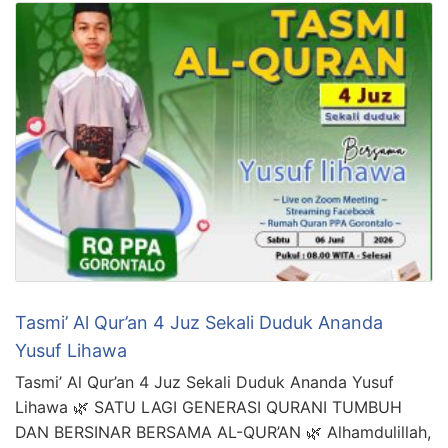
Tasmi’ Al Qur’an 4 Juz Sekali Duduk Ananda
Yusuf Lihawa
Tasmi’ Al Qur’an 4 Juz Sekali Duduk Ananda Yusuf
Lihawa 🌿 SATU LAGI GENERASI QURANI TUMBUH
DAN BERSINAR BERSAMA AL-QUR’AN 🌿 Alhamdulillah,