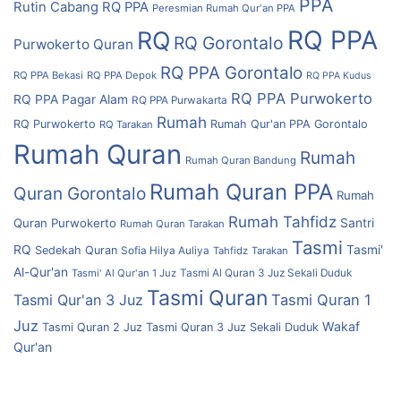
PPA
Rutin Cabang RQ PPA
Peresmian Rumah Qur'an PPA
RQ PPA
RQ
RQ Gorontalo
Purwokerto
Quran
RQ PPA Gorontalo
RQ PPA Bekasi
RQ PPA Depok
RQ PPA Kudus
RQ PPA Purwokerto
RQ PPA Pagar Alam
RQ PPA Purwakarta
Rumah
RQ Purwokerto
Rumah Qur'an PPA Gorontalo
RQ Tarakan
Rumah Quran
Rumah
Rumah Quran Bandung
Rumah Quran PPA
Quran Gorontalo
Rumah
Rumah Tahfidz
Quran Purwokerto
Santri
Rumah Quran Tarakan
Tasmi
RQ
Tasmi'
Sedekah Quran
Sofia Hilya Auliya
Tahfidz
Tarakan
Al-Qur'an
Tasmi' Al Qur'an 1 Juz
Tasmi Al Quran 3 Juz Sekali Duduk
Tasmi Quran
Tasmi Qur'an 3 Juz
Tasmi Quran 1
Juz
Wakaf
Tasmi Quran 2 Juz
Tasmi Quran 3 Juz Sekali Duduk
Qur'an