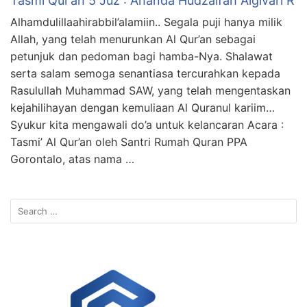
Tasmi Qur’an 5 Juz : Ananda Hudzaifah Algivari R
Alhamdulillaahirabbil’alamiin.. Segala puji hanya milik
Allah, yang telah menurunkan Al Qur’an sebagai
petunjuk dan pedoman bagi hamba-Nya. Shalawat
serta salam semoga senantiasa tercurahkan kepada
Rasulullah Muhammad SAW, yang telah mengentaskan
kejahilihayan dengan kemuliaan Al Quranul kariim…
Syukur kita mengawali do’a untuk kelancaran Acara :
Tasmi’ Al Qur’an oleh Santri Rumah Quran PPA
Gorontalo, atas nama …
Search
for: