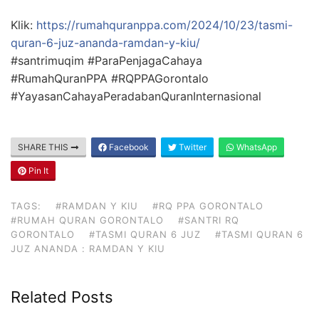
Klik:
https://rumahquranppa.com/2024/10/23/tasmi-
quran-6-juz-ananda-ramdan-y-kiu/
#santrimuqim #ParaPenjagaCahaya
#RumahQuranPPA #RQPPAGorontalo
#YayasanCahayaPeradabanQuranInternasional
SHARE THIS
Facebook
Twitter
WhatsApp
Pin It
TAGS:
#RAMDAN Y KIU
#RQ PPA GORONTALO
#RUMAH QURAN GORONTALO
#SANTRI RQ
GORONTALO
#TASMI QURAN 6 JUZ
#TASMI QURAN 6
JUZ ANANDA : RAMDAN Y KIU
Related Posts