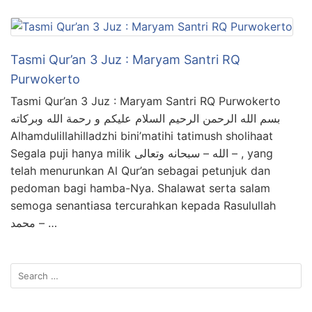
Tasmi Qur’an 3 Juz : Maryam Santri RQ
Purwokerto
Tasmi Qur’an 3 Juz : Maryam Santri RQ Purwokerto
بسم الله الرحمن الرحيم السلام عليكم و رحمة الله وبركاته
Alhamdulillahilladzhi bini’matihi tatimush sholihaat
Segala puji hanya milik الله – سبحانه وتعالى – , yang
telah menurunkan Al Qur’an sebagai petunjuk dan
pedoman bagi hamba-Nya. Shalawat serta salam
semoga senantiasa tercurahkan kepada Rasulullah
محمد – …
Search
for: