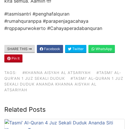
kita semua. Aamiin 🤲
#tasmisantri #penghafalquran
#rumahquranppa #parapenjagacahaya
#rqppapurwokerto #Cahayaperadabanquran
SHARE THIS
Facebook
Twitter
WhatsApp
Pin It
TAGS:
#KHANNA AISYAH AL ATSARIYAH
#TASMI' AL-
QUR'AN 1 JUZ SEKALI DUDUK
#TASMI' AL-QURAN 1 JUZ
SEKALI DUDUK ANANDA KHANNA AISYAH AL
ATSARIYAH
Related Posts