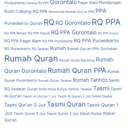
Gorontalo
Pembinaan
Pagar Alam
Abulyatama
Cabang RQ PPA
PPA
Rutin Cabang RQ PPA
Peresmian Rumah Qur'an PPA
RQ PPA
RQ
RQ Gorontalo
Purwokerto
Quran
RQ PPA Gorontalo
RQ PPA Bekasi
RQ PPA Depok
RQ PPA Kudus
RQ PPA Purwokerto
RQ PPA Pagar Alam
RQ PPA Purwakarta
Rumah
RQ Purwokerto
Rumah Qur'an PPA Gorontalo
RQ Tarakan
Rumah Quran
Rumah
Rumah Quran Bandung
Rumah Quran PPA
Quran Gorontalo
Rumah
Rumah Tahfidz
Quran Purwokerto
Santri
Rumah Quran Tarakan
Tasmi
RQ
Tasmi'
Sedekah Quran
Sofia Hilya Auliya
Tahfidz
Tarakan
Al-Qur'an
Tasmi' Al Qur'an 1 Juz
Tasmi Al Quran 3 Juz Sekali Duduk
Tasmi Quran
Tasmi Qur'an 3 Juz
Tasmi Quran 1
Juz
Wakaf
Tasmi Quran 2 Juz
Tasmi Quran 3 Juz Sekali Duduk
Qur'an