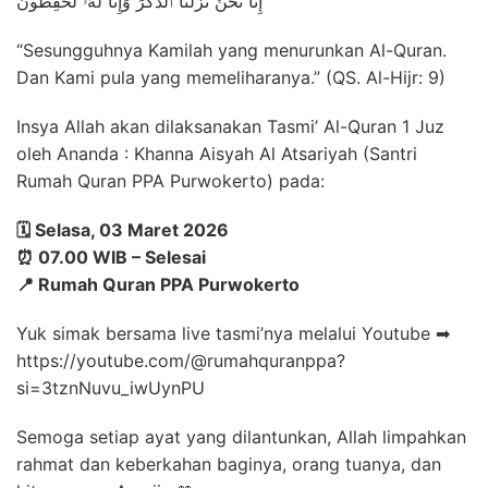
إِنَّا نَحْنُ نَزَّلْنَا ٱلذِّكْرَ وَإِنَّا لَهُۥ لَحَٰفِظُونَ
“Sesungguhnya Kamilah yang menurunkan Al-Quran.
Dan Kami pula yang memeliharanya.” (QS. Al-Hijr: 9)
Insya Allah akan dilaksanakan Tasmi’ Al-Quran 1 Juz
oleh Ananda : Khanna Aisyah Al Atsariyah (Santri
Rumah Quran PPA Purwokerto) pada:
🗓 Selasa, 03 Maret 2026
⏰ 07.00 WIB – Selesai
📍 Rumah Quran PPA Purwokerto
Yuk simak bersama live tasmi’nya melalui Youtube ➡
https://youtube.com/@rumahquranppa?
si=3tznNuvu_iwUynPU
Semoga setiap ayat yang dilantunkan, Allah limpahkan
rahmat dan keberkahan baginya, orang tuanya, dan