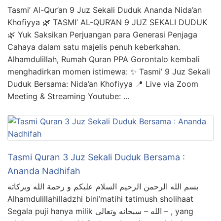
Tasmi’ Al-Qur’an 9 Juz Sekali Duduk Ananda Nida’an
Khofiyya 🌿 TASMI’ AL-QUR’AN 9 JUZ SEKALI DUDUK
🌿 Yuk Saksikan Perjuangan para Generasi Penjaga
Cahaya dalam satu majelis penuh keberkahan.
Alhamdulillah, Rumah Quran PPA Gorontalo kembali
menghadirkan momen istimewa: ✨ Tasmi’ 9 Juz Sekali
Duduk Bersama: Nida’an Khofiyya 📍 Live via Zoom
Meeting & Streaming Youtube: …
Tasmi Quran 3 Juz Sekali Duduk Bersama :
Ananda Nadhifah
بسم الله الرحمن الرحيم السلام عليكم و رحمة الله وبركاته
Alhamdulillahilladzhi bini’matihi tatimush sholihaat
Segala puji hanya milik الله – سبحانه وتعالى – , yang