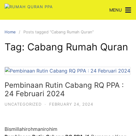
Skip
MENU
to
content
Home
Posts tagged “Cabang Rumah Quran”
Tag:
Cabang Rumah Quran
Pembinaan Rutin Cabang RQ PPA :
24 Februari 2024
UNCATEGORIZED
·
FEBRUARY 24, 2024
Bismillahirohmanirohim