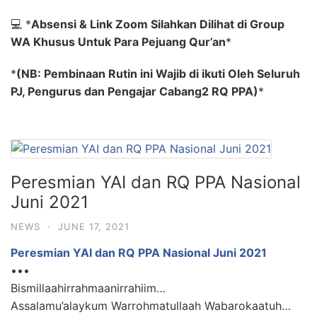
💻
*
Absensi & Link Zoom Silahkan Dilihat di Group
WA Khusus Untuk Para Pejuang Qur’an
*
*
(NB: Pembinaan Rutin ini Wajib di ikuti Oleh Seluruh
PJ, Pengurus dan Pengajar Cabang2 RQ PPA)
*
Peresmian YAI dan RQ PPA Nasional
Juni 2021
NEWS
·
JUNE 17, 2021
Peresmian YAI dan RQ PPA Nasional Juni 2021
•••
Bismillaahirrahmaanirrahiim…
Assalamu’alaykum Warrohmatullaah Wabarokaatuh…