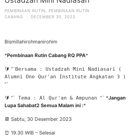
Ustadzah Mini Nadiasari
PEMBINAAN RUTIN
,
PEMBINAAN RUTIN
CABANG
·
DECEMBER 30, 2023
Bismillahirohmanirohim
*
Pembinaan Rutin Cabang RQ PPA
*
🔰
“`
Bersama : Ustadzah Mini Nadiasari (
Alumni One Qur'an Institute Angkatan 3 )
“`
🔰
“`
“`
*
Jangan
Tema : Al Qur'an & Ampunan
Lupa Sahabat2 Semua Malam ini :
*
📆
Sabtu, 30 Desember 2023
⏰
19.30 WIB – Selesai