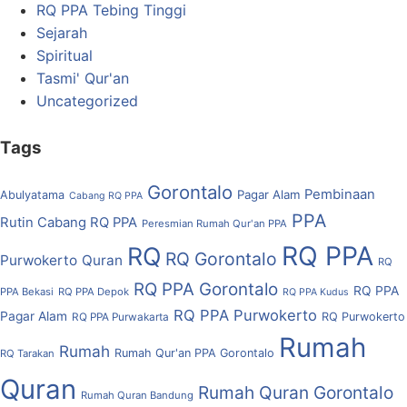
RQ PPA Tebing Tinggi
Sejarah
Spiritual
Tasmi' Qur'an
Uncategorized
Tags
Gorontalo
Pembinaan
Pagar Alam
Abulyatama
Cabang RQ PPA
PPA
Rutin Cabang RQ PPA
Peresmian Rumah Qur'an PPA
RQ PPA
RQ
RQ Gorontalo
Purwokerto
Quran
RQ
RQ PPA Gorontalo
RQ PPA
PPA Bekasi
RQ PPA Depok
RQ PPA Kudus
RQ PPA Purwokerto
Pagar Alam
RQ Purwokerto
RQ PPA Purwakarta
Rumah
Rumah
Rumah Qur'an PPA Gorontalo
RQ Tarakan
Quran
Rumah Quran Gorontalo
Rumah Quran Bandung