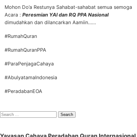
Mohon Do’a Restunya Sahabat-sahabat semua semoga
Acara :
Peresmian YAI dan RQ PPA Nasional
dimudahkan dan dilancarkan Aamiin……
#RumahQuran
#RumahQuranPPA
#ParaPenjagaCahaya
#AbulyatamaIndonesia
#PeradabanEOA
Search
for:
Yayasan Cahaya Peradaban Quran Internasional