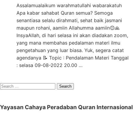
Assalamualaikum warahmatullahi wabarakatuh
Apa kabar sahabat Quran semua? Semoga
senantiasa selalu dirahmati, sehat baik jasmani
maupun rohani, aamiin Allahumma aamiin😊🙏
InsyaAllah, di hari selasa ini akan diadakan zoom,
yang mana membahas pedalaman materi ilmu
pengetahuan yang luar biasa. Yuk, segera catat
agendanya 📝 Topic : Pendalaman Materi Tanggal
: selasa 09-08-2022 20.00 …
Search
for:
Yayasan Cahaya Peradaban Quran Internasional