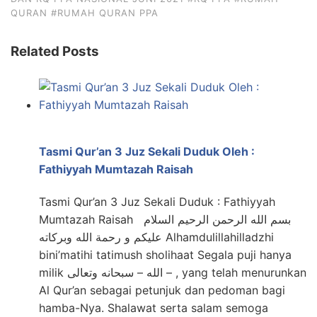
QURAN
#RUMAH QURAN PPA
Related Posts
Tasmi Qur’an 3 Juz Sekali Duduk Oleh :
Fathiyyah Mumtazah Raisah
Tasmi Qur’an 3 Juz Sekali Duduk : Fathiyyah
Mumtazah Raisah بسم الله الرحمن الرحيم السلام
عليكم و رحمة الله وبركاته Alhamdulillahilladzhi
bini’matihi tatimush sholihaat Segala puji hanya
milik الله – سبحانه وتعالى – , yang telah menurunkan
Al Qur’an sebagai petunjuk dan pedoman bagi
hamba-Nya. Shalawat serta salam semoga