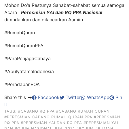
Mohon Do’a Restunya Sahabat-sahabat semua semoga
Acara :
Peresmian YAI dan RQ PPA Nasional
dimudahkan dan dilancarkan Aamiin……
#RumahQuran
#RumahQuranPPA
#ParaPenjagaCahaya
#AbulyatamaIndonesia
#PeradabanEOA
Share this
Facebook
Twitter
WhatsApp
Pin
It
TAGS:
#CABANG RQ PPA
#CABANG RUMAH QURAN
#PERESMIAN CABANG RUMAH QURAN PPA
#PERESMIAN
RQ PPA
#PERESMIAN YAI DAN RQ PPA
#PERESMIAN YAI
DAN RQ PPA NASIONAL JUNI 2021
#RQ PPA
#RUMAH