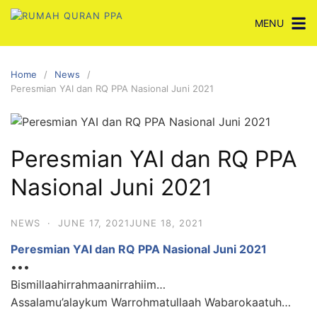
Skip
MENU
to
content
Home
News
Peresmian YAI dan RQ PPA Nasional Juni 2021
Peresmian YAI dan RQ PPA
Nasional Juni 2021
NEWS
·
JUNE 17, 2021
JUNE 18, 2021
Peresmian YAI dan RQ PPA Nasional Juni 2021
•••
Bismillaahirrahmaanirrahiim…
Assalamu’alaykum Warrohmatullaah Wabarokaatuh…