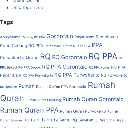
Tasmi' Qur'an
Uncategorized
Tags
Gorontalo
Pembinaan
Pagar Alam
Abulyatama
Cabang RQ PPA
PPA
Rutin Cabang RQ PPA
Peresmian Rumah Qur'an PPA
RQ PPA
RQ
RQ Gorontalo
Purwokerto
Quran
RQ
RQ PPA Gorontalo
RQ PPA
PPA Bekasi
RQ PPA Depok
RQ PPA Kudus
RQ PPA Purwokerto
Pagar Alam
RQ Purwokerto
RQ PPA Purwakarta
Rumah
Rumah
Rumah Qur'an PPA Gorontalo
RQ Tarakan
Quran
Rumah Quran Gorontalo
Rumah Quran Bandung
Rumah Quran PPA
Rumah Quran Purwokerto
Rumah
Rumah Tahfidz
Santri RQ
Sedekah Quran
Quran Tarakan
Sofia Hilya
Tasmi