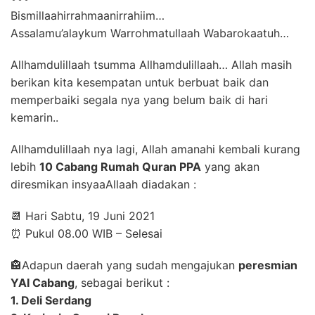
Bismillaahirrahmaanirrahiim…
Assalamu’alaykum Warrohmatullaah Wabarokaatuh…
Allhamdulillaah tsumma Allhamdulillaah… Allah masih
berikan kita kesempatan untuk berbuat baik dan
memperbaiki segala nya yang belum baik di hari
kemarin..
Allhamdulillaah nya lagi, Allah amanahi kembali kurang
lebih
10 Cabang Rumah Quran PPA
yang akan
diresmikan insyaaAllaah diadakan :
📆 Hari Sabtu, 19 Juni 2021
⏰ Pukul 08.00 WIB – Selesai
🏤Adapun daerah yang sudah mengajukan
peresmian
YAI Cabang
, sebagai berikut :
1. Deli Serdang