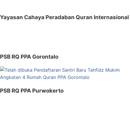
for:
Yayasan Cahaya Peradaban Quran Internasional
PSB RQ PPA Gorontalo
PSB RQ PPA Purwokerto