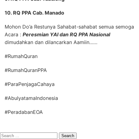
10. RQ PPA Cab. Manado
Mohon Do’a Restunya Sahabat-sahabat semua semoga
Acara :
Peresmian YAI dan RQ PPA Nasional
dimudahkan dan dilancarkan Aamiin……
#RumahQuran
#RumahQuranPPA
#ParaPenjagaCahaya
#AbulyatamaIndonesia
#PeradabanEOA
Search