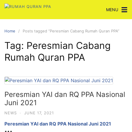
Skip
MENU
to
content
Home
Posts tagged “Peresmian Cabang Rumah Quran PPA”
Tag:
Peresmian Cabang
Rumah Quran PPA
Peresmian YAI dan RQ PPA Nasional
Juni 2021
NEWS
·
JUNE 17, 2021
Peresmian YAI dan RQ PPA Nasional Juni 2021
•••