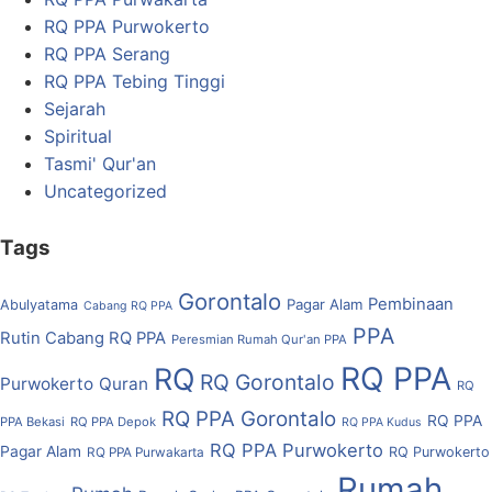
RQ PPA Purwokerto
RQ PPA Serang
RQ PPA Tebing Tinggi
Sejarah
Spiritual
Tasmi' Qur'an
Uncategorized
Tags
Gorontalo
Pembinaan
Pagar Alam
Abulyatama
Cabang RQ PPA
PPA
Rutin Cabang RQ PPA
Peresmian Rumah Qur'an PPA
RQ PPA
RQ
RQ Gorontalo
Purwokerto
Quran
RQ
RQ PPA Gorontalo
RQ PPA
PPA Bekasi
RQ PPA Depok
RQ PPA Kudus
RQ PPA Purwokerto
Pagar Alam
RQ Purwokerto
RQ PPA Purwakarta
Rumah