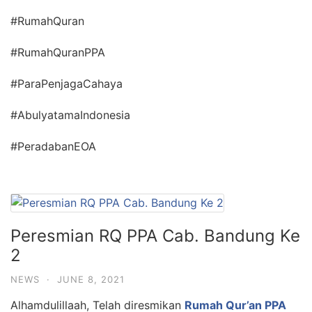
#RumahQuran
#RumahQuranPPA
#ParaPenjagaCahaya
#AbulyatamaIndonesia
#PeradabanEOA
Peresmian RQ PPA Cab. Bandung Ke
2
NEWS
·
JUNE 8, 2021
Alhamdulillaah, Telah diresmikan
Rumah Qur’an PPA