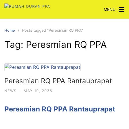
Skip
MENU
to
content
Home
Posts tagged “Peresmian RQ PPA”
Tag:
Peresmian RQ PPA
Peresmian RQ PPA Rantauprapat
NEWS
·
MAY 19, 2026
Peresmian RQ PPA Rantauprapat