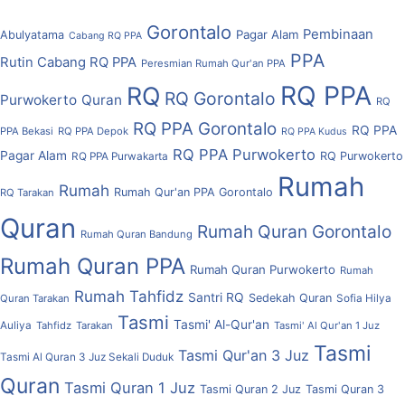
Gorontalo
Pembinaan
Pagar Alam
Abulyatama
Cabang RQ PPA
PPA
Rutin Cabang RQ PPA
Peresmian Rumah Qur'an PPA
RQ PPA
RQ
RQ Gorontalo
Purwokerto
Quran
RQ
RQ PPA Gorontalo
RQ PPA
PPA Bekasi
RQ PPA Depok
RQ PPA Kudus
RQ PPA Purwokerto
Pagar Alam
RQ Purwokerto
RQ PPA Purwakarta
Rumah
Rumah
Rumah Qur'an PPA Gorontalo
RQ Tarakan
Quran
Rumah Quran Gorontalo
Rumah Quran Bandung
Rumah Quran PPA
Rumah Quran Purwokerto
Rumah
Rumah Tahfidz
Santri RQ
Sedekah Quran
Quran Tarakan
Sofia Hilya
Tasmi
Tasmi' Al-Qur'an
Auliya
Tahfidz
Tarakan
Tasmi' Al Qur'an 1 Juz
Tasmi
Tasmi Qur'an 3 Juz
Tasmi Al Quran 3 Juz Sekali Duduk
Quran
Tasmi Quran 1 Juz
Tasmi Quran 2 Juz
Tasmi Quran 3