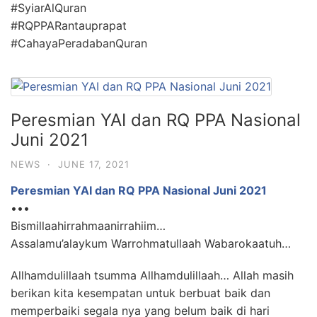
#SyiarAlQuran
#RQPPARantauprapat
#CahayaPeradabanQuran
Peresmian YAI dan RQ PPA Nasional
Juni 2021
NEWS
·
JUNE 17, 2021
Peresmian YAI dan RQ PPA Nasional Juni 2021
•••
Bismillaahirrahmaanirrahiim…
Assalamu’alaykum Warrohmatullaah Wabarokaatuh…
Allhamdulillaah tsumma Allhamdulillaah… Allah masih
berikan kita kesempatan untuk berbuat baik dan
memperbaiki segala nya yang belum baik di hari