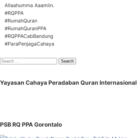
Allaahumma Aaamiin.
#RQPPA
#RumahQuran
#RumahQuranPPA
#RQPPACabBandung
#ParaPenjagaCahaya
Search
for:
Yayasan Cahaya Peradaban Quran Internasional
PSB RQ PPA Gorontalo