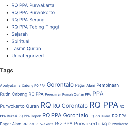
RQ PPA Purwakarta
RQ PPA Purwokerto
RQ PPA Serang
RQ PPA Tebing Tinggi
Sejarah
Spiritual
Tasmi' Qur'an
Uncategorized
Tags
Gorontalo
Pembinaan
Pagar Alam
Abulyatama
Cabang RQ PPA
PPA
Rutin Cabang RQ PPA
Peresmian Rumah Qur'an PPA
RQ PPA
RQ
RQ Gorontalo
Purwokerto
Quran
RQ
RQ PPA Gorontalo
RQ PPA
PPA Bekasi
RQ PPA Depok
RQ PPA Kudus
RQ PPA Purwokerto
Pagar Alam
RQ Purwokerto
RQ PPA Purwakarta