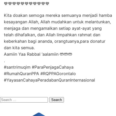
💙💙💙💙💙💙💙💙💙💙💙
Kita doakan semoga mereka semuanya menjadi hamba
kesayangan Allah, Allah mudahkan untuk melantunkan,
menjaga dan mengamalkan setiap ayat-ayat yang
telah dihafalkan, dan Allah limpahkan rahmat dan
keberkahan bagi ananda, orangtuanya,para donatur
dan kita semua.
Aamiin Yaa Rabbal ‘aalamiin 🤲🤲🤲
.
#santrimuqim #ParaPenjagaCahaya
#RumahQuranPPA #RQPPAGorontalo
#YayasanCahayaPeradabanQuranInternasional
Search
for: