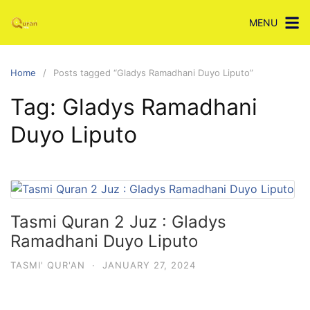
Skip
MENU
to
content
Home
Posts tagged “Gladys Ramadhani Duyo Liputo”
Tag:
Gladys Ramadhani
Duyo Liputo
Tasmi Quran 2 Juz : Gladys
Ramadhani Duyo Liputo
TASMI' QUR'AN
·
JANUARY 27, 2024