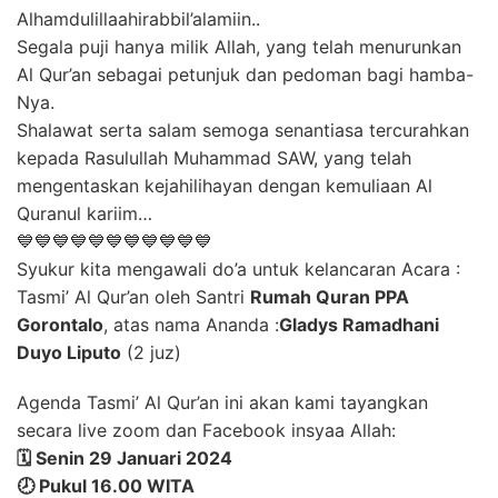
Alhamdulillaahirabbil’alamiin..
Segala puji hanya milik Allah, yang telah menurunkan
Al Qur’an sebagai petunjuk dan pedoman bagi hamba-
Nya.
Shalawat serta salam semoga senantiasa tercurahkan
kepada Rasulullah Muhammad SAW, yang telah
mengentaskan kejahilihayan dengan kemuliaan Al
Quranul kariim…
💙💙💙💙💙💙💙💙💙💙💙
Syukur kita mengawali do’a untuk kelancaran Acara :
Tasmi’ Al Qur’an oleh Santri
Rumah Quran PPA
Gorontalo
, atas nama Ananda :
Gladys Ramadhani
Duyo Liputo
(2 juz)
Agenda Tasmi’ Al Qur’an ini akan kami tayangkan
secara live zoom dan Facebook insyaa Allah:
🗓️ Senin 29 Januari 2024
🕗 Pukul 16.00 WITA