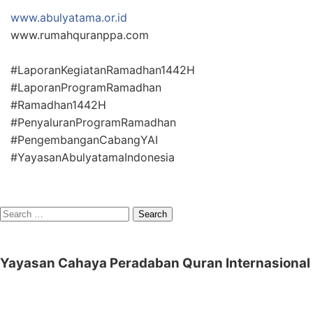
www.abulyatama.or.id
www.rumahquranppa.com
#LaporanKegiatanRamadhan1442H
#LaporanProgramRamadhan
#Ramadhan1442H
#PenyaluranProgramRamadhan
#PengembanganCabangYAI
#YayasanAbulyatamaIndonesia
Search
for:
Yayasan Cahaya Peradaban Quran Internasional