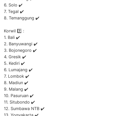
6. Solo ✔️
7. Tegal ✔️
8. Temanggung ✔️
Korwil 7️⃣ :
1. Bali ✔️
2. Banyuwangi ✔️
3. Bojonegoro ✔️
4. Gresik ✔️
5. Kediri ✔️
6. Lumajang ✔️
7. Lombok ✔️
8. Madiun ✔️
9. Malang ✔️
10. Pasuruan ✔️
11. Situbondo ✔️
12. Sumbawa NTB ✔️
13. Yogyakarta ✔️