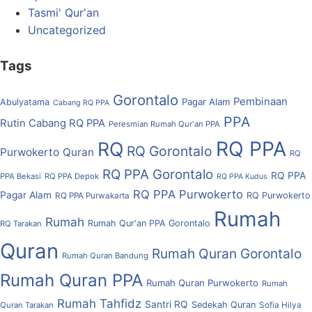
Tasmi' Qur'an
Uncategorized
Tags
Gorontalo
Pembinaan
Pagar Alam
Abulyatama
Cabang RQ PPA
PPA
Rutin Cabang RQ PPA
Peresmian Rumah Qur'an PPA
RQ PPA
RQ
RQ Gorontalo
Purwokerto
Quran
RQ
RQ PPA Gorontalo
RQ PPA
PPA Bekasi
RQ PPA Depok
RQ PPA Kudus
RQ PPA Purwokerto
Pagar Alam
RQ Purwokerto
RQ PPA Purwakarta
Rumah
Rumah
Rumah Qur'an PPA Gorontalo
RQ Tarakan
Quran
Rumah Quran Gorontalo
Rumah Quran Bandung
Rumah Quran PPA
Rumah Quran Purwokerto
Rumah
Rumah Tahfidz
Santri RQ
Sedekah Quran
Quran Tarakan
Sofia Hilya