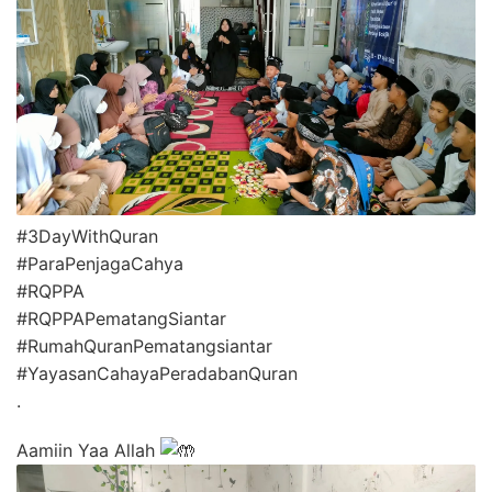
#3DayWithQuran
#ParaPenjagaCahya
#RQPPA
#RQPPAPematangSiantar
#RumahQuranPematangsiantar
#YayasanCahayaPeradabanQuran
.
Aamiin Yaa Allah