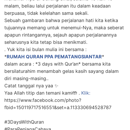
malam, beliau lalui perjalanan itu dalam keadaan
berpuasa, tidak kelelahan sama sekali.
Sebuah gambaran bahwa perjalanan hati kita ketika
tujuannya memang untuk menemui-Nya, maka seberat
apapun rintangannya, sejauh apapun perjalanannya
seharusnya kita tetap bisa menikmati.
. Yuk kita isi bulan mulia ini bersama :
*
RUMAH QURAN PPA PEMATANGSIANTAR
*
dalam acara : *3 days with Qur’an* bersama kita
bersilaturahim menambah gelas kasih sayang dalam
diri masing-masing..
Catat tanggal nya yaa ✨
Yaa Allah titip dan temani kami🤲 .
Klik:
https://www.facebook.com/photo?
fbid=150119717516551&set=a.113330694528787
#3DaysWithQuran
#ParaPenjagaCahaya