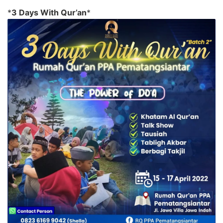
*
3 Days With Qur’an
*