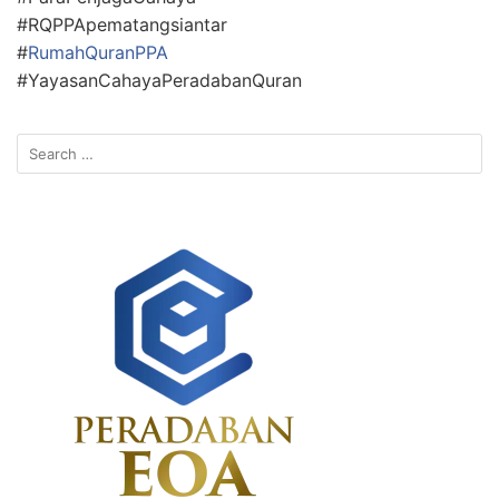
#RQPPApematangsiantar
#
RumahQuranPPA
#YayasanCahayaPeradabanQuran
Search
for: