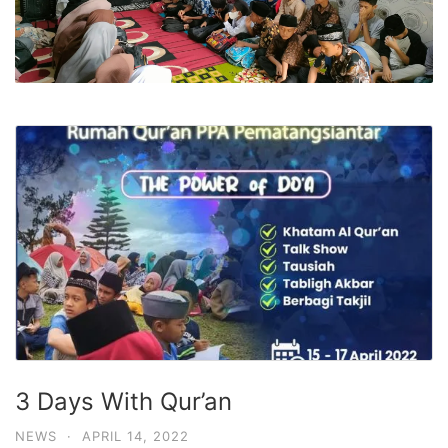
3 Days With Qur’an
NEWS
·
APRIL 14, 2022