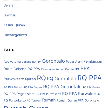
Sejarah
Spiritual
Tasmi' Qur'an
Uncategorized
TAGS
Gorontalo
Pembinaan
Pagar Alam
Abulyatama
Cabang RQ PPA
PPA
Rutin Cabang RQ PPA
Peresmian Rumah Qur'an PPA
RQ PPA
RQ
RQ Gorontalo
Purwokerto
Quran
RQ PPA Gorontalo
RQ PPA Bekasi
RQ PPA Depok
RQ PPA Kudus
RQ PPA Purwokerto
RQ PPA Pagar Alam
RQ PPA Purwakarta
Rumah
RQ Purwokerto
Rumah Qur'an PPA Gorontalo
RQ Tarakan