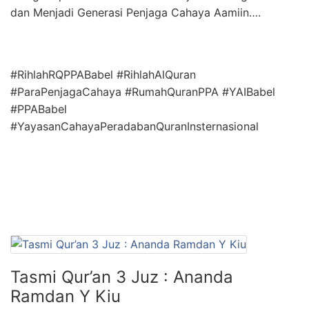
dan Menjadi Generasi Penjaga Cahaya Aamiin….
#RihlahRQPPABabel #RihlahAlQuran
#ParaPenjagaCahaya #RumahQuranPPA #YAIBabel
#PPABabel
#YayasanCahayaPeradabanQuranInsternasional
Tasmi Qur’an 3 Juz : Ananda
Ramdan Y Kiu