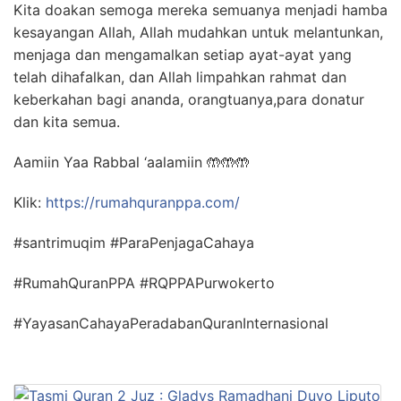
Kita doakan semoga mereka semuanya menjadi hamba
kesayangan Allah, Allah mudahkan untuk melantunkan,
menjaga dan mengamalkan setiap ayat-ayat yang
telah dihafalkan, dan Allah limpahkan rahmat dan
keberkahan bagi ananda, orangtuanya,para donatur
dan kita semua.
Aamiin Yaa Rabbal ‘aalamiin
🤲
🤲
🤲
Klik:
https://rumahquranppa.com/
#santrimuqim #ParaPenjagaCahaya
#RumahQuranPPA #RQPPAPurwokerto
#YayasanCahayaPeradabanQuranInternasional