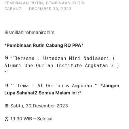
PEMBINAAN RUTIN
,
PEMBINAAN RUTIN
CABANG
·
DECEMBER 30, 2023
Bismillahirohmanirohim
*
Pembinaan Rutin Cabang RQ PPA
*
🔰
“`
Bersama : Ustadzah Mini Nadiasari (
Alumni One Qur'an Institute Angkatan 3 )
“`
🔰
“`
“`
*
Jangan
Tema : Al Qur'an & Ampunan
Lupa Sahabat2 Semua Malam ini :
*
📆
Sabtu, 30 Desember 2023
⏰
19.30 WIB – Selesai