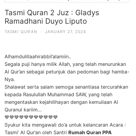
Tasmi Quran 2 Juz : Gladys
Ramadhani Duyo Liputo
TASMI' QUR'AN
·
JANUARY 27, 2024
Alhamdulillaahirabbil’alamiin..
Segala puji hanya milik Allah, yang telah menurunkan
Al Qur’an sebagai petunjuk dan pedoman bagi hamba-
Nya.
Shalawat serta salam semoga senantiasa tercurahkan
kepada Rasulullah Muhammad SAW, yang telah
mengentaskan kejahilihayan dengan kemuliaan Al
Quranul kariim…
💙💙💙💙💙💙💙💙💙💙💙
Syukur kita mengawali do’a untuk kelancaran Acara :
Tasmi’ Al Qur’an oleh Santri
Rumah Quran PPA