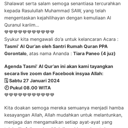
Shalawat serta salam semoga senantiasa tercurahkan
kepada Rasulullah Muhammad SAW, yang telah
mengentaskan kejahilihayan dengan kemuliaan Al
Quranul kariim…
💙💙💙💙💙💙💙💙💙💙💙
Syukur kita mengawali do’a untuk kelancaran Acara :
Tasmi’ Al Qur’an oleh Santri Rumah Quran PPA
Gorontalo
, atas nama Ananda :
Tiara Paneo (4 juz)
Agenda Tasmi’ Al Qur’an ini akan kami tayangkan
secara live zoom dan Facebook insyaa Allah:
🗓️ Sabtu 27 Januari 2024
🕗 Pukul 08.00 WITA
💙💙💙💙💙💙💙💙💙💙💙
Kita doakan semoga mereka semuanya menjadi hamba
kesayangan Allah, Allah mudahkan untuk melantunkan,
menjaga dan mengamalkan setiap ayat-ayat yang