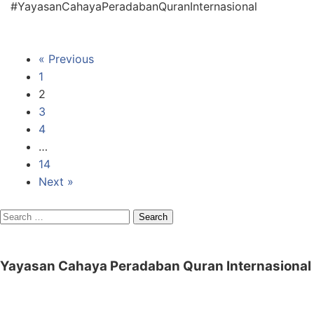
#YayasanCahayaPeradabanQuranInternasional
« Previous
1
2
3
4
…
14
Next »
Search
for:
Yayasan Cahaya Peradaban Quran Internasional