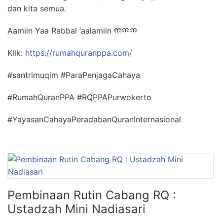
dan kita semua.
Aamiin Yaa Rabbal ‘aalamiin
🤲
🤲
🤲
Klik:
https://rumahquranppa.com/
#santrimuqim #ParaPenjagaCahaya
#RumahQuranPPA #RQPPAPurwokerto
#YayasanCahayaPeradabanQuranInternasional
Pembinaan Rutin Cabang RQ :
Ustadzah Mini Nadiasari