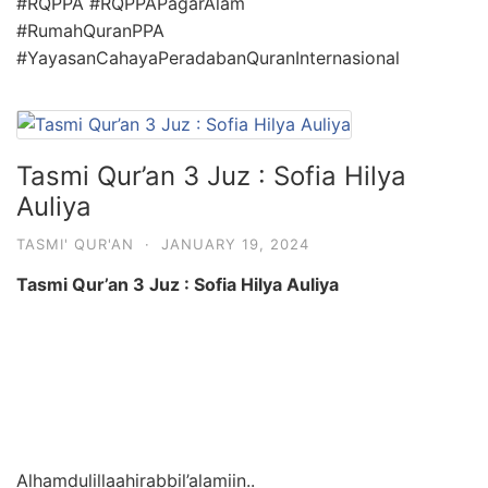
#RQPPA #RQPPAPagarAlam
#RumahQuranPPA
#YayasanCahayaPeradabanQuranInternasional
Tasmi Qur’an 3 Juz : Sofia Hilya
Auliya
TASMI' QUR'AN
·
JANUARY 19, 2024
Tasmi Qur’an 3 Juz : Sofia Hilya Auliya
Alhamdulillaahirabbil’alamiin..