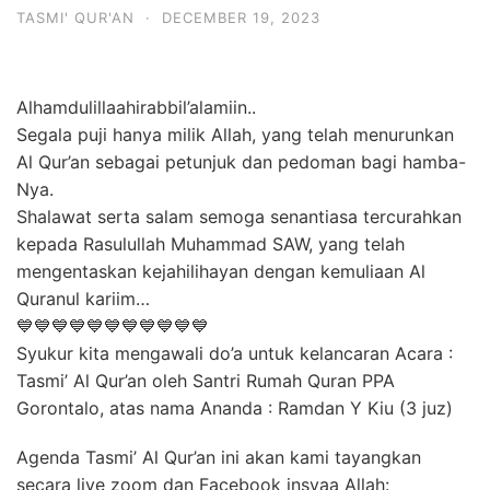
TASMI' QUR'AN
·
DECEMBER 19, 2023
Alhamdulillaahirabbil’alamiin..
Segala puji hanya milik Allah, yang telah menurunkan
Al Qur’an sebagai petunjuk dan pedoman bagi hamba-
Nya.
Shalawat serta salam semoga senantiasa tercurahkan
kepada Rasulullah Muhammad SAW, yang telah
mengentaskan kejahilihayan dengan kemuliaan Al
Quranul kariim…
💙💙💙💙💙💙💙💙💙💙💙
Syukur kita mengawali do’a untuk kelancaran Acara :
Tasmi’ Al Qur’an oleh Santri Rumah Quran PPA
Gorontalo, atas nama Ananda : Ramdan Y Kiu (3 juz)
Agenda Tasmi’ Al Qur’an ini akan kami tayangkan
secara live zoom dan Facebook insyaa Allah: