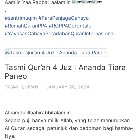
Aamiin Yaa Rabbal ‘aalamiin
.
#santrimuqim
#ParaPenjagaCahaya
#RumahQuranPPA
#RQPPAGorontalo
#YayasanCahayaPeradabanQuranInternasional
Tasmi Qur’an 4 Juz : Ananda Tiara
Paneo
TASMI' QUR'AN
·
JANUARY 26, 2024
Alhamdulillaahirabbil’alamiin..
Segala puji hanya milik Allah, yang telah menurunkan
Al Qur’an sebagai petunjuk dan pedoman bagi hamba-
Nya.