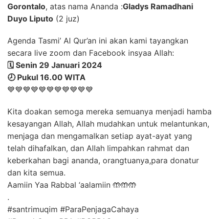
Gorontalo
, atas nama Ananda :
Gladys Ramadhani
Duyo Liputo
(2 juz)
Agenda Tasmi’ Al Qur’an ini akan kami tayangkan
secara live zoom dan Facebook insyaa Allah:
🗓️ Senin 29 Januari 2024
🕗 Pukul 16.00 WITA
💙💙💙💙💙💙💙💙💙💙💙
Kita doakan semoga mereka semuanya menjadi hamba
kesayangan Allah, Allah mudahkan untuk melantunkan,
menjaga dan mengamalkan setiap ayat-ayat yang
telah dihafalkan, dan Allah limpahkan rahmat dan
keberkahan bagi ananda, orangtuanya,para donatur
dan kita semua.
Aamiin Yaa Rabbal ‘aalamiin 🤲🤲🤲
.
#santrimuqim #ParaPenjagaCahaya