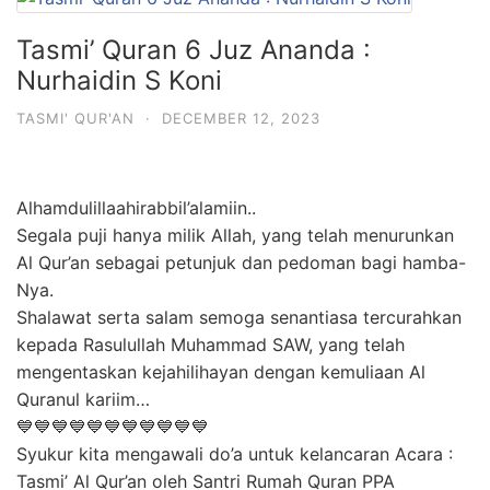
Tasmi’ Quran 6 Juz Ananda :
Nurhaidin S Koni
TASMI' QUR'AN
·
DECEMBER 12, 2023
Alhamdulillaahirabbil’alamiin..
Segala puji hanya milik Allah, yang telah menurunkan
Al Qur’an sebagai petunjuk dan pedoman bagi hamba-
Nya.
Shalawat serta salam semoga senantiasa tercurahkan
kepada Rasulullah Muhammad SAW, yang telah
mengentaskan kejahilihayan dengan kemuliaan Al
Quranul kariim…
💙💙💙💙💙💙💙💙💙💙💙
Syukur kita mengawali do’a untuk kelancaran Acara :
Tasmi’ Al Qur’an oleh Santri Rumah Quran PPA