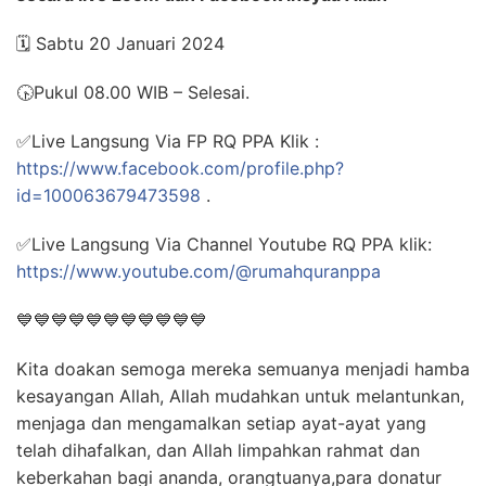
🗓️
Sabtu 20 Januari 2024
🕟
Pukul 08.00 WIB – Selesai.
✅
Live Langsung Via FP RQ PPA Klik :
https://www.facebook.com/profile.php?
id=100063679473598
.
✅
Live Langsung Via Channel Youtube RQ PPA klik:
https://www.youtube.com/@rumahquranppa
💙
💙
💙
💙
💙
💙
💙
💙
💙
💙
💙
Kita doakan semoga mereka semuanya menjadi hamba
kesayangan Allah, Allah mudahkan untuk melantunkan,
menjaga dan mengamalkan setiap ayat-ayat yang
telah dihafalkan, dan Allah limpahkan rahmat dan
keberkahan bagi ananda, orangtuanya,para donatur