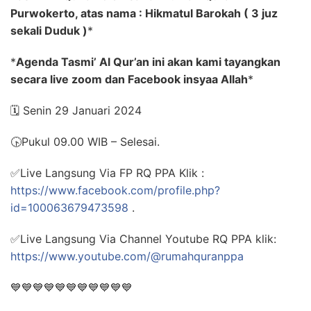
Purwokerto, atas nama : Hikmatul Barokah ( 3 juz
sekali Duduk )
*
*
Agenda Tasmi’ Al Qur’an ini akan kami tayangkan
secara live zoom dan Facebook insyaa Allah
*
🗓️
Senin 29 Januari 2024
🕟
Pukul 09.00 WIB – Selesai.
✅
Live Langsung Via FP RQ PPA Klik :
https://www.facebook.com/profile.php?
id=100063679473598
.
✅
Live Langsung Via Channel Youtube RQ PPA klik:
https://www.youtube.com/@rumahquranppa
💙
💙
💙
💙
💙
💙
💙
💙
💙
💙
💙