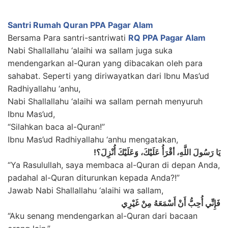
Santri Rumah Quran PPA Pagar Alam
Bersama Para santri-santriwati
RQ PPA Pagar Alam
Nabi Shallallahu ‘alaihi wa sallam juga suka
mendengarkan al-Quran yang dibacakan oleh para
sahabat. Seperti yang diriwayatkan dari Ibnu Mas’ud
Radhiyallahu ‘anhu,
Nabi Shallallahu ‘alaihi wa sallam pernah menyuruh
Ibnu Mas’ud,
“Silahkan baca al-Quran!”
Ibnu Mas’ud Radhiyallahu ‘anhu mengatakan,
يَا رَسُولَ اللَّهِ، أقْرَأُ عَلَيْكَ، وَعَلَيْكَ أُنْزِلَ؟!
“Ya Rasulullah, saya membaca al-Quran di depan Anda,
padahal al-Quran diturunkan kepada Anda?!”
Jawab Nabi Shallallahu ‘alaihi wa sallam,
فَإِنِّي أُحِبُّ أَنْ أَسْمَعَهُ مِنْ غَيْرِي
“Aku senang mendengarkan al-Quran dari bacaan