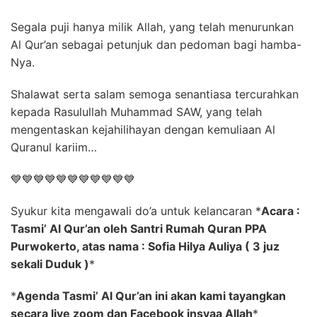
Segala puji hanya milik Allah, yang telah menurunkan
Al Qur’an sebagai petunjuk dan pedoman bagi hamba-
Nya.
Shalawat serta salam semoga senantiasa tercurahkan
kepada Rasulullah Muhammad SAW, yang telah
mengentaskan kejahilihayan dengan kemuliaan Al
Quranul kariim…
💙
💙
💙
💙
💙
💙
💙
💙
💙
💙
💙
Syukur kita mengawali do’a untuk kelancaran
*
Acara :
Tasmi’ Al Qur’an oleh Santri Rumah Quran PPA
Purwokerto, atas nama : Sofia Hilya Auliya ( 3 juz
sekali Duduk )
*
*
Agenda Tasmi’ Al Qur’an ini akan kami tayangkan
secara live zoom dan Facebook insyaa Allah
*