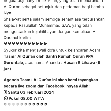
Segala puji hanya milik Allah, yang telah menurunkan
Al Qur’an sebagai petunjuk dan pedoman bagi hamba-
Nya.
Shalawat serta salam semoga senantiasa tercurahkan
kepada Rasulullah Muhammad SAW, yang telah
mengentaskan kejahilihayan dengan kemuliaan Al
Quranul kariim…
💙💙💙💙💙💙💙💙💙💙💙
Syukur kita mengawali do’a untuk kelancaran Acara :
Tasmi’ Al Qur’an oleh Santri Rumah Quran PPA
Gorontalo
, atas nama Ananda :
Husain R Lihawa (9
juz)
Agenda Tasmi’ Al Qur’an ini akan kami tayangkan
secara live zoom dan Facebook insyaa Allah:
🗓️ Sabtu 03 Februari 2024
🕗 Pukul 08.00 WITA
💙💙💙💙💙💙💙💙💙💙💙