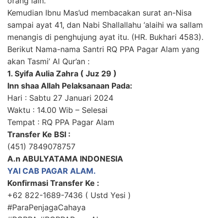
orang lain.”
Kemudian Ibnu Mas’ud membacakan surat an-Nisa
sampai ayat 41, dan Nabi Shallallahu ‘alaihi wa sallam
menangis di penghujung ayat itu. (HR. Bukhari 4583).
Berikut Nama-nama Santri RQ PPA Pagar Alam yang
akan Tasmi’ Al Qur’an :
1. Syifa Aulia Zahra ( Juz 29 )
Inn shaa Allah Pelaksanaan Pada:
Hari : Sabtu 27 Januari 2024
Waktu : 14.00 Wib – Selesai
Tempat : RQ PPA Pagar Alam
Transfer Ke BSI :
(451) 7849078757
A.n ABULYATAMA INDONESIA
YAI CAB PAGAR ALAM.
Konfirmasi Transfer Ke :
+62 822-1689-7436 ( Ustd Yesi )
#ParaPenjagaCahaya