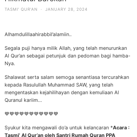
TASMI' QUR'AN
·
JANUARY 28, 2024
Alhamdulillaahirabbil’alamiin..
Segala puji hanya milik Allah, yang telah menurunkan
Al Qur’an sebagai petunjuk dan pedoman bagi hamba-
Nya.
Shalawat serta salam semoga senantiasa tercurahkan
kepada Rasulullah Muhammad SAW, yang telah
mengentaskan kejahilihayan dengan kemuliaan Al
Quranul kariim…
💙
💙
💙
💙
💙
💙
💙
💙
💙
💙
💙
Syukur kita mengawali do’a untuk kelancaran
*
Acara :
Tasmi’ Al Qur’an oleh Santri Rumah Quran PPA