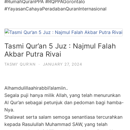
#RumahQuranPPA #RQPPAGorontalo
#YayasanCahayaPeradabanQuranInternasional
Tasmi Qur’an 5 Juz : Najmul Falah
Akbar Putra Rivai
TASMI' QUR'AN
·
JANUARY 27, 2024
Alhamdulillaahirabbil’alamiin..
Segala puji hanya milik Allah, yang telah menurunkan
Al Qur’an sebagai petunjuk dan pedoman bagi hamba-
Nya.
Shalawat serta salam semoga senantiasa tercurahkan
kepada Rasulullah Muhammad SAW, yang telah