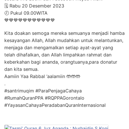
🗓️ Rabu 20 Desember 2023
🕗 Pukul 09.00WITA
💙💙💙💙💙💙💙💙💙💙💙
Kita doakan semoga mereka semuanya menjadi hamba
kesayangan Allah, Allah mudahkan untuk melantunkan,
menjaga dan mengamalkan setiap ayat-ayat yang
telah dihafalkan, dan Allah limpahkan rahmat dan
keberkahan bagi ananda, orangtuanya,para donatur
dan kita semua.
Aamiin Yaa Rabbal ‘aalamiin 🤲🤲🤲
.
#santrimuqim #ParaPenjagaCahaya
#RumahQuranPPA #RQPPAGorontalo
#YayasanCahayaPeradabanQuranInternasional