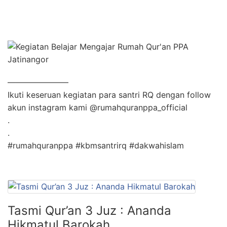
———————–
Ikuti keseruan kegiatan para santri RQ dengan follow
akun instagram kami @rumahquranppa_official
.
.
#rumahquranppa #kbmsantrirq #dakwahislam
Tasmi Qur’an 3 Juz : Ananda
Hikmatul Barokah