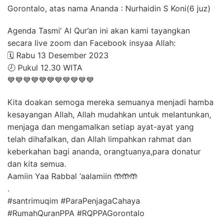
Gorontalo, atas nama Ananda : Nurhaidin S Koni(6 juz)
Agenda Tasmi’ Al Qur’an ini akan kami tayangkan
secara live zoom dan Facebook insyaa Allah:
🗓️ Rabu 13 Desember 2023
🕗 Pukul 12.30 WITA
💙💙💙💙💙💙💙💙💙💙💙
Kita doakan semoga mereka semuanya menjadi hamba
kesayangan Allah, Allah mudahkan untuk melantunkan,
menjaga dan mengamalkan setiap ayat-ayat yang
telah dihafalkan, dan Allah limpahkan rahmat dan
keberkahan bagi ananda, orangtuanya,para donatur
dan kita semua.
Aamiin Yaa Rabbal ‘aalamiin 🤲🤲🤲
.
#santrimuqim #ParaPenjagaCahaya
#RumahQuranPPA #RQPPAGorontalo