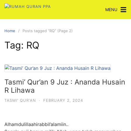
Skip
MENU
to
content
Home
Posts tagged “RQ” (Page 2)
Tag:
RQ
Tasmi’ Qur’an 9 Juz : Ananda Husain
R Lihawa
TASMI' QUR'AN
·
FEBRUARY 2, 2024
Alhamdulillaahirabbil’alamiin..