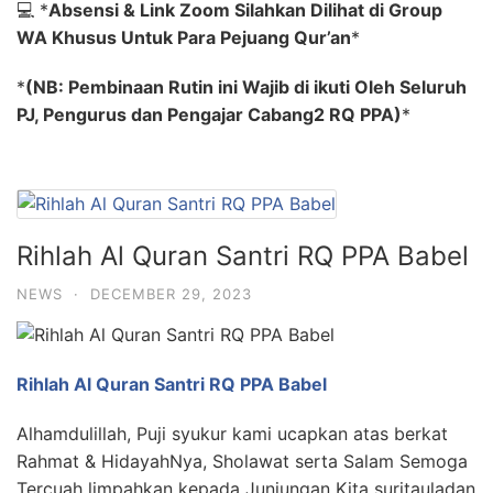
💻
*
Absensi & Link Zoom Silahkan Dilihat di Group
WA Khusus Untuk Para Pejuang Qur’an
*
*
(NB: Pembinaan Rutin ini Wajib di ikuti Oleh Seluruh
PJ, Pengurus dan Pengajar Cabang2 RQ PPA)
*
Rihlah Al Quran Santri RQ PPA Babel
NEWS
·
DECEMBER 29, 2023
Rihlah Al Quran Santri RQ PPA Babel
Alhamdulillah, Puji syukur kami ucapkan atas berkat
Rahmat & HidayahNya, Sholawat serta Salam Semoga
Tercuah limpahkan kepada Junjungan Kita suritauladan