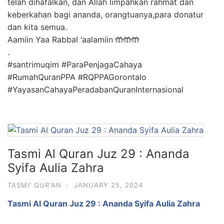
telah dihafalkan, dan Allah limpahkan rahmat dan
keberkahan bagi ananda, orangtuanya,para donatur
dan kita semua.
Aamiin Yaa Rabbal ‘aalamiin 🤲🤲🤲
.
#santrimuqim #ParaPenjagaCahaya
#RumahQuranPPA #RQPPAGorontalo
#YayasanCahayaPeradabanQuranInternasional
Tasmi Al Quran Juz 29 : Ananda
Syifa Aulia Zahra
TASMI' QUR'AN
·
JANUARY 25, 2024
Tasmi Al Quran Juz 29 : Ananda Syifa Aulia Zahra