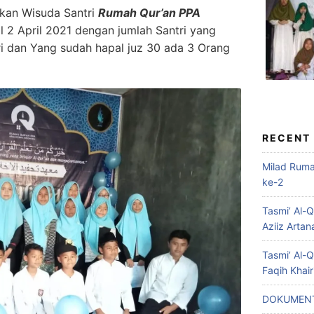
akan Wisuda Santri
Rumah Qur’an PPA
l 2 April 2021 dengan jumlah Santri yang
tri dan Yang sudah hapal juz 30 ada 3 Orang
RECENT
Milad Rum
ke-2
Tasmi’ Al-
Aziiz Artan
Tasmi’ Al-
Faqih Khai
DOKUMENT