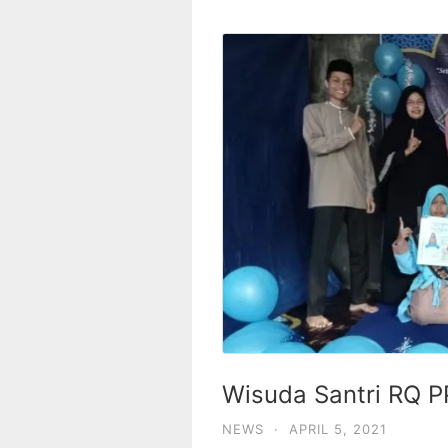
Wisuda Santri RQ P
NEWS
·
APRIL 5, 2021