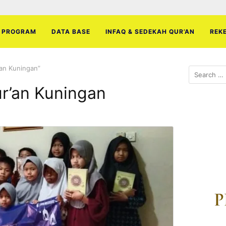
PROGRAM
DATA BASE
INFAQ & SEDEKAH QUR’AN
REK
an Kuningan”
Search
for:
r’an Kuningan