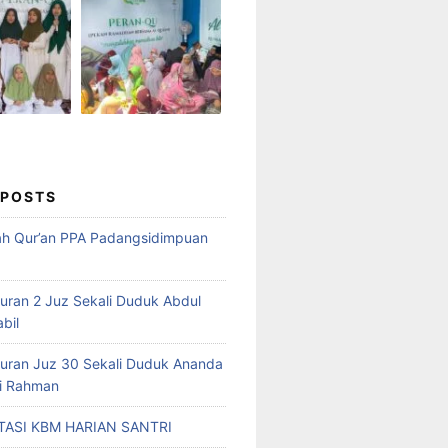
 POSTS
ah Qur’an PPA Padangsidimpuan
Quran 2 Juz Sekali Duduk Abdul
abil
Quran Juz 30 Sekali Duduk Ananda
ri Rahman
ASI KBM HARIAN SANTRI