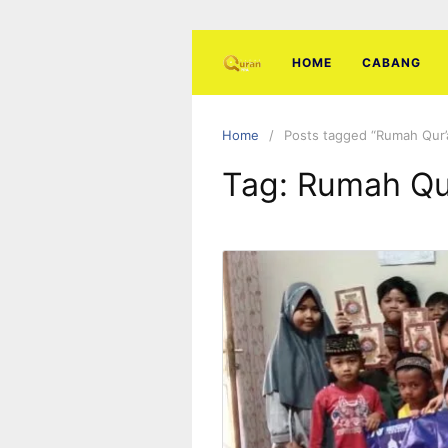
Skip
to
content
HOME
CABANG
Home
Posts tagged “Rumah Qur’
Tag:
Rumah Qu