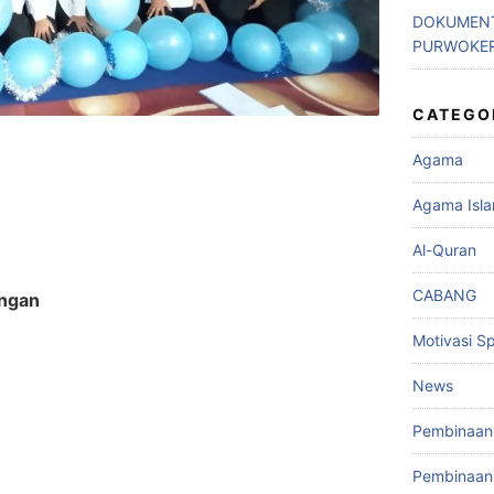
DOKUMENT
PURWOKE
CATEGO
Agama
Agama Isl
Al-Quran
CABANG
ingan
Motivasi Spi
News
Pembinaan 
Pembinaan 