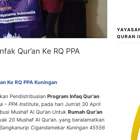
YAYASA
QURAN 
Infak Qur’an Ke RQ PPA
r’an Ke RQ PPA Kuningan
akan Pendistribusian
Program Infaq Qur’an
 – PPA Institute
, pada hari Jum’at 30 April
ibusi Mushaf Al Qur’an Untuk
Rumah Qur’an
ak 20 Mushaf Al Qur’an. yang beralamatkan
 Sangkanurip Cigandamekar Kuningan 45556