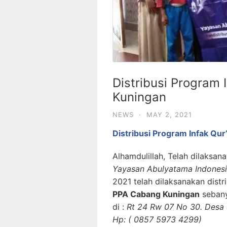
Distribusi Program 
Kuningan
NEWS
·
MAY 2, 2021
Distribusi Program Infak Qu
Alhamdulillah, Telah dilaksan
Yayasan Abulyatama Indonesia
2021 telah dilaksanakan distr
PPA Cabang Kuningan
sebany
di :
Rt 24 Rw 07 No 30. Desa
Hp: ( 0857 5973 4299)