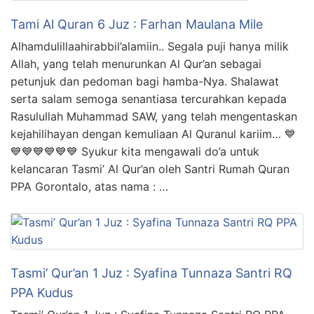
Tami Al Quran 6 Juz : Farhan Maulana Mile
Alhamdulillaahirabbil’alamiin.. Segala puji hanya milik
Allah, yang telah menurunkan Al Qur’an sebagai
petunjuk dan pedoman bagi hamba-Nya. Shalawat
serta salam semoga senantiasa tercurahkan kepada
Rasulullah Muhammad SAW, yang telah mengentaskan
kejahilihayan dengan kemuliaan Al Quranul kariim… 💙
💙💙💙💙💙💙 Syukur kita mengawali do’a untuk
kelancaran Tasmi’ Al Qur’an oleh Santri Rumah Quran
PPA Gorontalo, atas nama : …
Tasmi’ Qur’an 1 Juz : Syafina Tunnaza Santri RQ
PPA Kudus