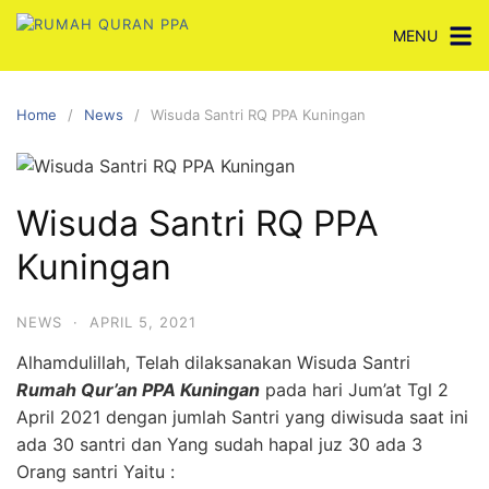
Skip
MENU
to
content
Home
News
Wisuda Santri RQ PPA Kuningan
Wisuda Santri RQ PPA
Kuningan
NEWS
·
APRIL 5, 2021
Alhamdulillah, Telah dilaksanakan Wisuda Santri
Rumah Qur’an PPA Kuningan
pada hari Jum’at Tgl 2
April 2021 dengan jumlah Santri yang diwisuda saat ini
ada 30 santri dan Yang sudah hapal juz 30 ada 3
Orang santri Yaitu :