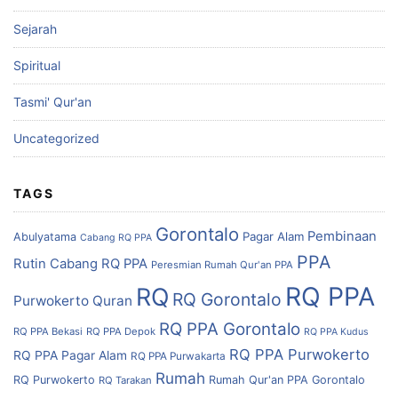
Sejarah
Spiritual
Tasmi' Qur'an
Uncategorized
TAGS
Gorontalo
Pembinaan
Pagar Alam
Abulyatama
Cabang RQ PPA
PPA
Rutin Cabang RQ PPA
Peresmian Rumah Qur'an PPA
RQ PPA
RQ
RQ Gorontalo
Purwokerto
Quran
RQ PPA Gorontalo
RQ PPA Bekasi
RQ PPA Depok
RQ PPA Kudus
RQ PPA Purwokerto
RQ PPA Pagar Alam
RQ PPA Purwakarta
Rumah
RQ Purwokerto
Rumah Qur'an PPA Gorontalo
RQ Tarakan