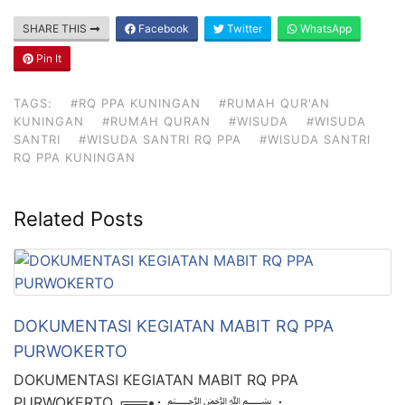
SHARE THIS
Facebook
Twitter
WhatsApp
Pin It
TAGS:
#RQ PPA KUNINGAN
#RUMAH QUR'AN
KUNINGAN
#RUMAH QURAN
#WISUDA
#WISUDA
SANTRI
#WISUDA SANTRI RQ PPA
#WISUDA SANTRI
RQ PPA KUNINGAN
Related Posts
DOKUMENTASI KEGIATAN MABIT RQ PPA
PURWOKERTO
DOKUMENTASI KEGIATAN MABIT RQ PPA
PURWOKERTO ╔══•･ ﷽ ･