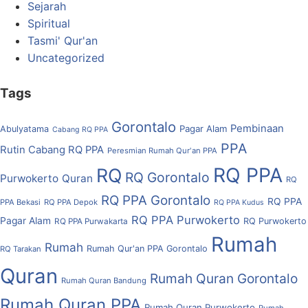
Sejarah
Spiritual
Tasmi' Qur'an
Uncategorized
Tags
Gorontalo
Pembinaan
Pagar Alam
Abulyatama
Cabang RQ PPA
PPA
Rutin Cabang RQ PPA
Peresmian Rumah Qur'an PPA
RQ PPA
RQ
RQ Gorontalo
Purwokerto
Quran
RQ
RQ PPA Gorontalo
RQ PPA
PPA Bekasi
RQ PPA Depok
RQ PPA Kudus
RQ PPA Purwokerto
Pagar Alam
RQ Purwokerto
RQ PPA Purwakarta
Rumah
Rumah
Rumah Qur'an PPA Gorontalo
RQ Tarakan
Quran
Rumah Quran Gorontalo
Rumah Quran Bandung
Rumah Quran PPA
Rumah Quran Purwokerto
Rumah