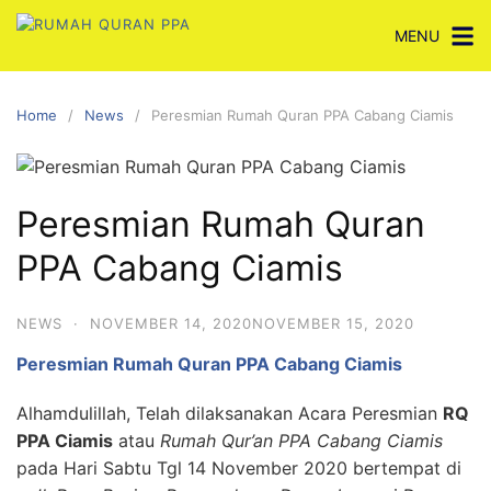
Skip
MENU
to
content
Home
News
Peresmian Rumah Quran PPA Cabang Ciamis
Peresmian Rumah Quran
PPA Cabang Ciamis
NEWS
·
NOVEMBER 14, 2020
NOVEMBER 15, 2020
Peresmian Rumah Quran PPA Cabang Ciamis
Alhamdulillah, Telah dilaksanakan Acara Peresmian
RQ
PPA Ciamis
atau
Rumah Qur’an PPA Cabang Ciamis
pada Hari Sabtu Tgl 14 November 2020 bertempat di