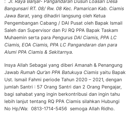
:
Jl. Raya Banjar- Pangandaran Dusun Loasari Desa
Bangunsari RT. 08/ Rw. 08 Kec. Pamarican Kab. Ciamis
Jawa Barat,
yang dihadiri langsung oleh Ketua
Pengembangan Cabang / DAI Pusat oleh Bapak Ismail
Saleh dan Supervisor dan PJ RQ PPA Bapak Taskam
Muhaemin serta para
Pengurus DAI Ciamis, PPA LC
Ciamis, EOA Ciamis, PPA LC Pangandaran dan para
Alumi PPA Ciamis & Sekitarnya.
Insya Allah Sebagai yang diberi Amanah & Penangung
Jawab
Rumah Qur’an PPA Batukuya Ciamis
yaitu Bapak
Ust. Ismail Fahmi periode Tahun 2020 – 2021, dengan
jumlah Santri : 57 Orang Santri dan 2 Orang Pengajar,
bagi sahabat yang ingin berkontribusi dan ingin tahu
lebih lanjut tentang RQ PPA Ciamis silahkan Hubungi
No Hp/Wa: 0813-1714-5456 semoga Allah Ridho.