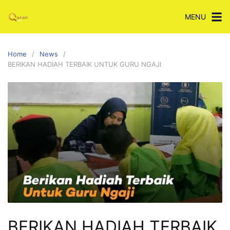
Skip
MENU
to
content
Home
News
BERIKAN HADIAH TERBAIK UNTUK GURU NGAJI
BERIKAN HADIAH TERBAIK