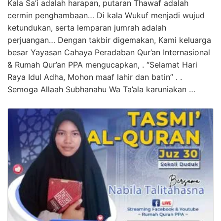
Kala Sa’i adalah harapan, putaran Thawaf adalah
cermin penghambaan… Di kala Wukuf menjadi wujud
ketundukan, serta lemparan jumrah adalah
perjuangan… Dengan takbir digemakan, Kami keluarga
besar Yayasan Cahaya Peradaban Qur’an Internasional
& Rumah Qur’an PPA mengucapkan, . “Selamat Hari
Raya Idul Adha, Mohon maaf lahir dan batin” . .
Semoga Allaah Subhanahu Wa Ta’ala karuniakan …