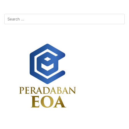
Search
for: