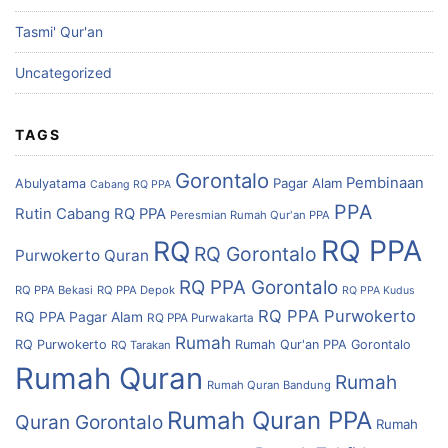
Tasmi' Qur'an
Uncategorized
TAGS
Gorontalo
Pembinaan
Pagar Alam
Abulyatama
Cabang RQ PPA
PPA
Rutin Cabang RQ PPA
Peresmian Rumah Qur'an PPA
RQ PPA
RQ
RQ Gorontalo
Purwokerto
Quran
RQ PPA Gorontalo
RQ PPA Bekasi
RQ PPA Depok
RQ PPA Kudus
RQ PPA Purwokerto
RQ PPA Pagar Alam
RQ PPA Purwakarta
Rumah
RQ Purwokerto
Rumah Qur'an PPA Gorontalo
RQ Tarakan
Rumah Quran
Rumah
Rumah Quran Bandung
Rumah Quran PPA
Quran Gorontalo
Rumah