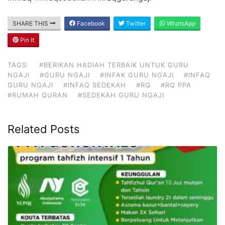
SHARE THIS
Facebook
Twitter
WhatsApp
Pin It
TAGS:
#BERIKAN HADIAH TERBAIK UNTUK GURU
NGAJI
#GURU NGAJI
#INFAK GURU NGAJI
#INFAQ
GURU NGAJI
#INFAQ SEDEKAH
#RQ
#RQ PPA
#RUMAH QURAN
#SEDEKAH GURU NGAJI
Related Posts