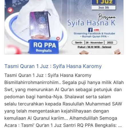
Tasmi Quran 1 Juz : Syifa Hasna Karomy
Tasmi Quran 1 Juz : Syifa Hasna Karomy
Bismillahirrohmanirrohiim.. Segala puji hanya milik Allah
Swt, yang menurunkan Al Qur’an sebagai petunjuk dan
pedoman bagi hamba-Nya. Shalawat serta salam
selalu tercurahkan kepada Rasulullah Muhammad SAW
yang telah mengentaskan kejahilihayaan dengan
kemuliaan Al Quranul kariim… Alhamdulillah Semoga
Acara : Tasmi’ Qur’an 1 Juz Santri RQ PPA Bengkalis: …