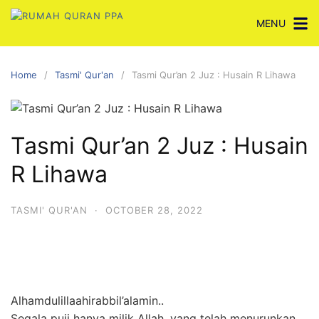
Skip
MENU
to
content
Home
Tasmi' Qur'an
Tasmi Qur’an 2 Juz : Husain R Lihawa
Tasmi Qur’an 2 Juz : Husain
R Lihawa
TASMI' QUR'AN
·
OCTOBER 28, 2022
Alhamdulillaahirabbil’alamin..
Segala puji hanya milik Allah, yang telah menurunkan