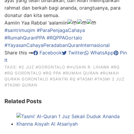
ayat yang telah dihafalkan, dan Allah melimpahkan
rahmat dan berkah bagi ananda, orangtuanya, para
donatur dan kita semua.
Aamiin Yaa Rabbal ‘aalamiin
#santrimuqim
#ParaPenjagaCahaya
#RumahQuranPPA
#RQPPAGortalo
#YayasanCahayaPeradabanQuranInternasional
Share this
Facebook
Twitter
WhatsApp
Pin
It
TAGS:
#2 JUZ
#GORONTALO
#HUSAIN R. LIHAWA
#RQ
#RQ GORONTALO
#RQ PPA
#RUMAH QURAN
#RUMAH
QURAN GORONTALO
#SANTRI RQ
#TASMI
#TASMI 2 JUZ
#TASMI QURAN
Related Posts