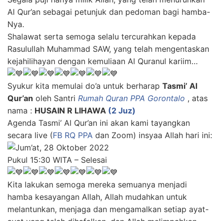
Al Qur’an sebagai petunjuk dan pedoman bagi hamba-
Nya.
Shalawat serta semoga selalu tercurahkan kepada
Rasulullah Muhammad SAW, yang telah mengentaskan
kejahilihayan dengan kemuliaan Al Quranul kariim…
Syukur kita memulai do’a untuk berharap
Tasmi’ Al
Qur’an
oleh Santri
Rumah Quran PPA Gorontalo
, atas
nama :
HUSAIN R LIHAWA
(2 Juz)
Agenda Tasmi’ Al Qur’an ini akan kami tayangkan
secara live (
FB RQ PPA
dan Zoom) insyaa Allah hari ini:
Jum’at
, 28 Oktober 2022
Pukul 15:30 WITA – Selesai
Kita lakukan semoga mereka semuanya menjadi
hamba kesayangan Allah, Allah mudahkan untuk
melantunkan, menjaga dan mengamalkan setiap ayat-