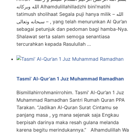
الله وبركاته Alhamdulillahilladzhi bini’matihi
tatimush sholihaat Segala puji hanya milik الله –
سبحانه وتعالى – , yang telah menurunkan Al Qur’an
sebagai petunjuk dan pedoman bagi hamba-Nya.
Shalawat serta salam semoga senantiasa
tercurahkan kepada Rasulullah …
Tasmi’ Al-Qur’an 1 Juz Muhammad Ramadhan
Bismillahirrohmanirrohim. Tasmi’ Al-Qur’an 1 Juz
Muhammad Ramadhan Santri Rumah Quran PPA
Tarakan. “Jadikan Al-Quran Surat Cintamu se
panjang masa , yg mana sejenak saja Engkau
berpisah darinya maka resah gulana melanda
karena begitu merindukannya.” Alhamdulillah Wa