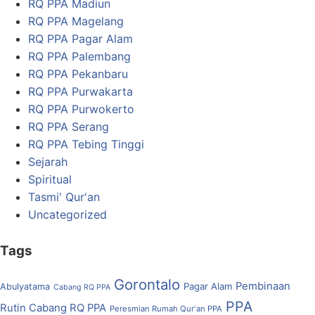
RQ PPA Madiun
RQ PPA Magelang
RQ PPA Pagar Alam
RQ PPA Palembang
RQ PPA Pekanbaru
RQ PPA Purwakarta
RQ PPA Purwokerto
RQ PPA Serang
RQ PPA Tebing Tinggi
Sejarah
Spiritual
Tasmi' Qur'an
Uncategorized
Tags
Gorontalo
Pembinaan
Pagar Alam
Abulyatama
Cabang RQ PPA
PPA
Rutin Cabang RQ PPA
Peresmian Rumah Qur'an PPA