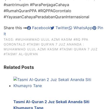
#santrimuqim #ParaPenjagaCahaya
#RumahQuranPPA #RQPPAGorontalo
#YayasanCahayaPeradabanQuranInternasional
Share this
Facebook
Twitter
WhatsApp
Pin
It
TAGS:
#MUHAMMAD ULUL AZMI KASIM
#RQ PPA
GORONTALO
#TASMI QUR'AN 7 JUZ ANANDA :
MUHAMMAD ULUL AZMI KASIM
#TASMI QURAN 7 JUZ
#TASMI' AL-QUR'AN
Related Posts
Tasmi Al-Quran 2 Juz Sekali Ananda Siti
Khumayro Tane