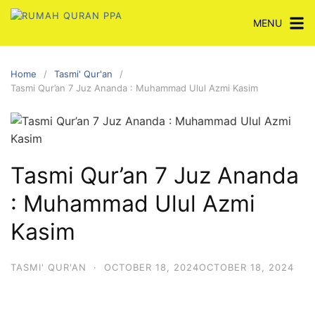
Skip
MENU
to
content
Home
Tasmi' Qur'an
Tasmi Qur’an 7 Juz Ananda : Muhammad Ulul Azmi Kasim
Tasmi Qur’an 7 Juz Ananda
: Muhammad Ulul Azmi
Kasim
TASMI' QUR'AN
·
OCTOBER 18, 2024
OCTOBER 18, 2024