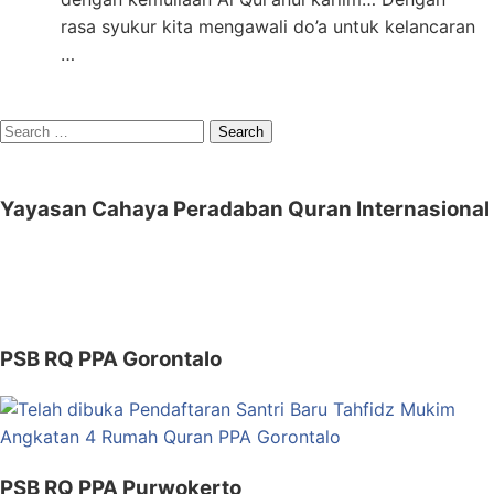
rasa syukur kita mengawali do’a untuk kelancaran
…
Search
for:
Yayasan Cahaya Peradaban Quran Internasional
PSB RQ PPA Gorontalo
PSB RQ PPA Purwokerto