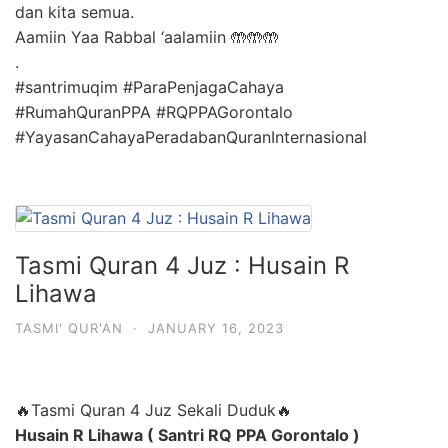
dan kita semua.
Aamiin Yaa Rabbal ‘aalamiin 🤲🤲🤲
.
#santrimuqim #ParaPenjagaCahaya
#RumahQuranPPA #RQPPAGorontalo
#YayasanCahayaPeradabanQuranInternasional
Tasmi Quran 4 Juz : Husain R
Lihawa
TASMI' QUR'AN
·
JANUARY 16, 2023
🔥
Tasmi Quran 4 Juz Sekali Duduk
🔥
Husain R Lihawa ( Santri RQ PPA Gorontalo )