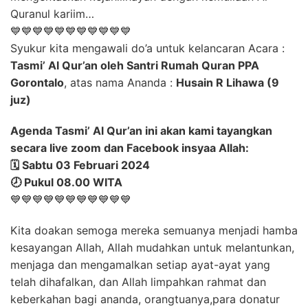
Quranul kariim…
💙💙💙💙💙💙💙💙💙💙💙
Syukur kita mengawali do’a untuk kelancaran Acara :
Tasmi’ Al Qur’an oleh Santri Rumah Quran PPA
Gorontalo
, atas nama Ananda :
Husain R Lihawa (9
juz)
Agenda Tasmi’ Al Qur’an ini akan kami tayangkan
secara live zoom dan Facebook insyaa Allah:
🗓️ Sabtu 03 Februari 2024
🕗 Pukul 08.00 WITA
💙💙💙💙💙💙💙💙💙💙💙
Kita doakan semoga mereka semuanya menjadi hamba
kesayangan Allah, Allah mudahkan untuk melantunkan,
menjaga dan mengamalkan setiap ayat-ayat yang
telah dihafalkan, dan Allah limpahkan rahmat dan
keberkahan bagi ananda, orangtuanya,para donatur