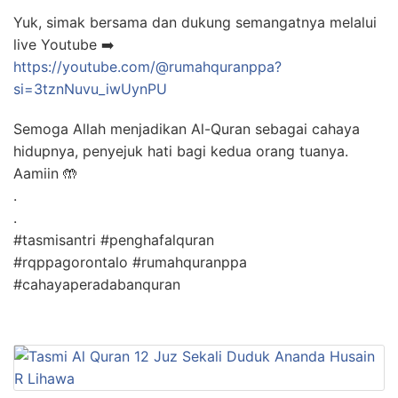
Yuk, simak bersama dan dukung semangatnya melalui
live Youtube ➡️
https://youtube.com/@rumahquranppa?
si=3tznNuvu_iwUynPU
Semoga Allah menjadikan Al-Quran sebagai cahaya
hidupnya, penyejuk hati bagi kedua orang tuanya.
Aamiin 🤲
.
.
#tasmisantri #penghafalquran
#rqppagorontalo #rumahquranppa
#cahayaperadabanquran