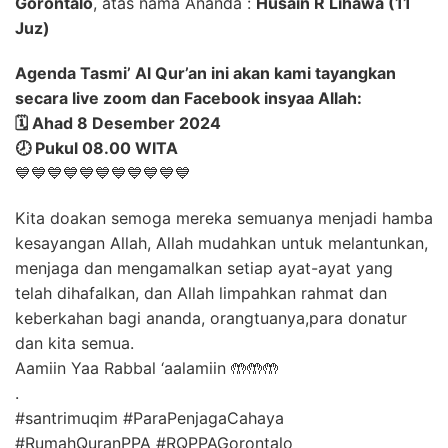
Gorontalo
, atas nama Ananda :
Husain R Lihawa (11
Juz)
Agenda Tasmi’ Al Qur’an ini akan kami tayangkan
secara live zoom dan Facebook insyaa Allah:
🗓️ Ahad 8 Desember 2024
🕗 Pukul 08.00 WITA
💙💙💙💙💙💙💙💙💙💙💙
Kita doakan semoga mereka semuanya menjadi hamba
kesayangan Allah, Allah mudahkan untuk melantunkan,
menjaga dan mengamalkan setiap ayat-ayat yang
telah dihafalkan, dan Allah limpahkan rahmat dan
keberkahan bagi ananda, orangtuanya,para donatur
dan kita semua.
Aamiin Yaa Rabbal ‘aalamiin 🤲🤲🤲
.
#santrimuqim #ParaPenjagaCahaya
#RumahQuranPPA #RQPPAGorontalo