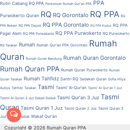
PPA
Rutin Cabang RQ PPA
Peresmian Rumah Qur'an PPA
RQ PPA
RQ
RQ Gorontalo
Purwokerto
Quran
RQ
RQ PPA Gorontalo
RQ PPA
PPA Bekasi
RQ PPA Depok
RQ PPA Kudus
RQ PPA Purwokerto
Pagar Alam
RQ Purwokerto
RQ PPA Purwakarta
Rumah
Rumah
Rumah Qur'an PPA Gorontalo
RQ Tarakan
Quran
Rumah Quran Gorontalo
Rumah Quran Bandung
Rumah Quran PPA
Rumah Quran Purwokerto
Rumah
Rumah Tahfidz
Santri RQ
Sedekah Quran
Quran Tarakan
Sofia Hilya
Tasmi
Tasmi' Al-Qur'an
Auliya
Tahfidz
Tarakan
Tasmi' Al Qur'an 1 Juz
Tasmi
Tasmi Qur'an 3 Juz
Tasmi Al Quran 3 Juz Sekali Duduk
Quran
Tasmi Quran 1 Juz
Tasmi Quran 2 Juz
Tasmi Quran 3
Wakaf Qur'an
Juz Sekali Duduk
Copyright © 2026 Rumah Quran PPA