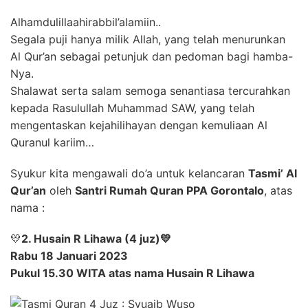
Alhamdulillaahirabbil’alamiin..
Segala puji hanya milik Allah, yang telah menurunkan
Al Qur’an sebagai petunjuk dan pedoman bagi hamba-
Nya.
Shalawat serta salam semoga senantiasa tercurahkan
kepada Rasulullah Muhammad SAW, yang telah
mengentaskan kejahilihayan dengan kemuliaan Al
Quranul kariim…
Syukur kita mengawali do’a untuk kelancaran
Tasmi’ Al
Qur’an
oleh
Santri Rumah Quran PPA Gorontalo
, atas
nama :
💛
2. Husain R Lihawa (4 juz)
💛
Rabu 18 Januari 2023
Pukul 15.30 WITA atas nama Husain R Lihawa