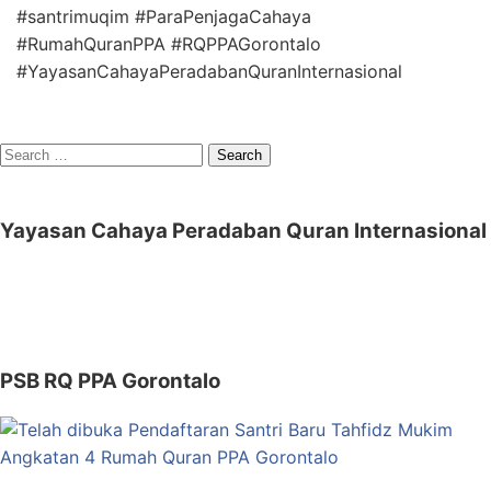
#santrimuqim #ParaPenjagaCahaya
#RumahQuranPPA #RQPPAGorontalo
#YayasanCahayaPeradabanQuranInternasional
Search
for:
Yayasan Cahaya Peradaban Quran Internasional
PSB RQ PPA Gorontalo