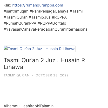
Klik:
https://rumahquranppa.com
#santrimuqim
#ParaPenjagaCahaya
#Tasmi
#TasmiQuran
#Tasmi5Juz
#RQPPA
#RumahQuranPPA
#RQPPAGortalo
#YayasanCahayaPeradabanQuranInternasional
Tasmi Qur’an 2 Juz : Husain R
Lihawa
TASMI' QUR'AN
·
OCTOBER 28, 2022
Alhamdulillaahirabbil’alamin..