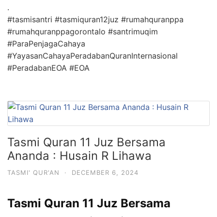
.
#tasmisantri #tasmiquran12juz #rumahquranppa
#rumahquranppagorontalo #santrimuqim
#ParaPenjagaCahaya
#YayasanCahayaPeradabanQuranInternasional
#PeradabanEOA #EOA
Tasmi Quran 11 Juz Bersama
Ananda : Husain R Lihawa
TASMI' QUR'AN
·
DECEMBER 6, 2024
Tasmi Quran 11 Juz Bersama