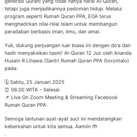
generasi Qurani yang tidak hanya hafal Al-Quran,
tetapi juga menjadikannya pedoman hidup. Melalui
program seperti Rumah Quran PPA, EOA terus
menghadirkan nilai-nilai Islam untuk membangun
peradaban berbasis iman, ilmu, dan amal.
Yuk, dukung perjuangan luar biasa ini dengan do’a dan
hadir menyaksikan tasmi’ Al-Quran 12 Juz oleh Ananda
Husain R Lihawa (Santri Rumah Quran PPA Gorontalo)
pada:
🗓️ Sabtu, 25 Januari 2025
⏰ 08.00 WITA – Selesai
📌 Live On Zoom Meeting & Streaming Facebook
Rumah Quran PPA.
Semoga lantunan ayat-ayat suci ini mendatangkan
keberkahan untuk kita semua. Aamiin 🤲
.