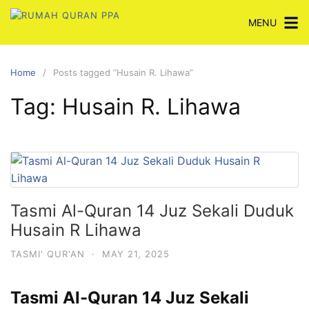
Skip
MENU
to
content
Home
Posts tagged “Husain R. Lihawa”
Tag:
Husain R. Lihawa
Tasmi Al-Quran 14 Juz Sekali Duduk
Husain R Lihawa
TASMI' QUR'AN
·
MAY 21, 2025
Tasmi Al-Quran 14 Juz Sekali