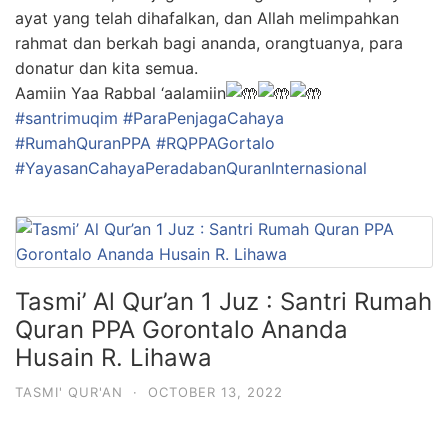
ayat yang telah dihafalkan, dan Allah melimpahkan
rahmat dan berkah bagi ananda, orangtuanya, para
donatur dan kita semua.
Aamiin Yaa Rabbal ‘aalamiin
#santrimuqim
#ParaPenjagaCahaya
#RumahQuranPPA
#RQPPAGortalo
#YayasanCahayaPeradabanQuranInternasional
Tasmi’ Al Qur’an 1 Juz : Santri Rumah
Quran PPA Gorontalo Ananda
Husain R. Lihawa
TASMI' QUR'AN
·
OCTOBER 13, 2022