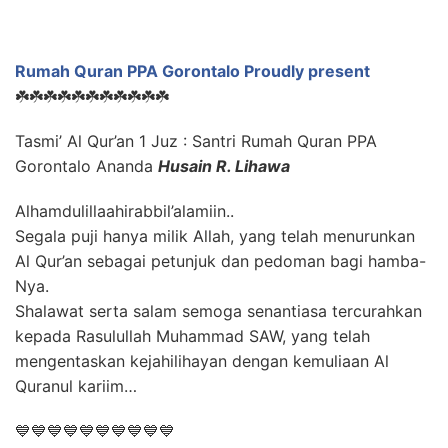
Rumah Quran PPA Gorontalo Proudly present
☘️☘️☘️☘️☘️☘️☘️☘️☘️☘️☘️
Tasmi’ Al Qur’an 1 Juz : Santri Rumah Quran PPA
Gorontalo Ananda
Husain R. Lihawa
Alhamdulillaahirabbil’alamiin..
Segala puji hanya milik Allah, yang telah menurunkan
Al Qur’an sebagai petunjuk dan pedoman bagi hamba-
Nya.
Shalawat serta salam semoga senantiasa tercurahkan
kepada Rasulullah Muhammad SAW, yang telah
mengentaskan kejahilihayan dengan kemuliaan Al
Quranul kariim…
💙💙💙💙💙💙💙💙💙💙