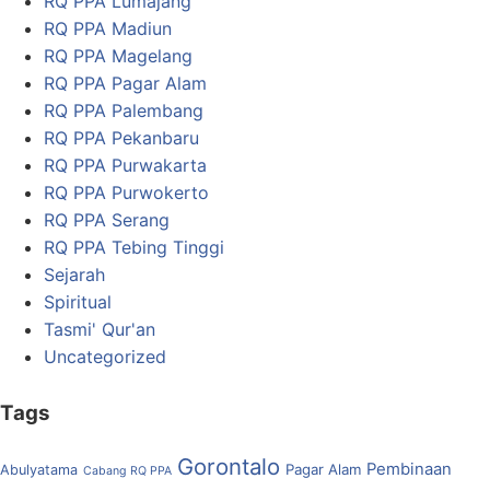
RQ PPA Lumajang
RQ PPA Madiun
RQ PPA Magelang
RQ PPA Pagar Alam
RQ PPA Palembang
RQ PPA Pekanbaru
RQ PPA Purwakarta
RQ PPA Purwokerto
RQ PPA Serang
RQ PPA Tebing Tinggi
Sejarah
Spiritual
Tasmi' Qur'an
Uncategorized
Tags
Gorontalo
Pembinaan
Pagar Alam
Abulyatama
Cabang RQ PPA