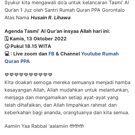
Syukur kita mengawali do’a untuk kelancaran Tasmi’ Al
Qur’an 1 Juz oleh Santri Rumah Quran PPA Gorontalo
Atas Nama
Husain R. Lihawa
Agenda Tasmi’ Al Qur’an insyaa Allah hari ini:
🗓️ Kamis, 13 Oktober 2022
🕟 Pukul 18.15 WITA
💻 : Live zoom dan
FB
& Channel
Youtube Rumah
Quran PPA
💙💙💙💙💙💙💙💙💙💙
Kita doakan semoga mereka semuanya menjadi hamba
kesayangan Allah, Allah mudahkan untuk melantunkan,
menjaga dan mengamalkan setiap ayat-ayat yang
telah dihafalkan, dan Allah limpahkan rahmat dan
keberkahan bagi ananda, orangtuanya dan kita semua.
Aamiin Yaa Rabbal ‘aalamiin 🤲🤲🤲