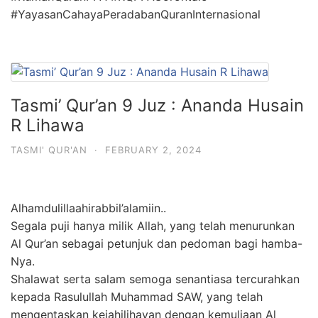
#YayasanCahayaPeradabanQuranInternasional
Tasmi’ Qur’an 9 Juz : Ananda Husain
R Lihawa
TASMI' QUR'AN
·
FEBRUARY 2, 2024
Alhamdulillaahirabbil’alamiin..
Segala puji hanya milik Allah, yang telah menurunkan
Al Qur’an sebagai petunjuk dan pedoman bagi hamba-
Nya.
Shalawat serta salam semoga senantiasa tercurahkan
kepada Rasulullah Muhammad SAW, yang telah
mengentaskan kejahilihayan dengan kemuliaan Al