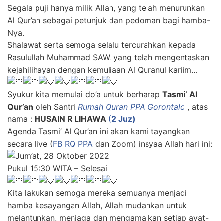
Segala puji hanya milik Allah, yang telah menurunkan
Al Qur’an sebagai petunjuk dan pedoman bagi hamba-
Nya.
Shalawat serta semoga selalu tercurahkan kepada
Rasulullah Muhammad SAW, yang telah mengentaskan
kejahilihayan dengan kemuliaan Al Quranul kariim…
Syukur kita memulai do’a untuk berharap
Tasmi’ Al
Qur’an
oleh Santri
Rumah Quran PPA Gorontalo
, atas
nama :
HUSAIN R LIHAWA
(2 Juz)
Agenda Tasmi’ Al Qur’an ini akan kami tayangkan
secara live (
FB RQ PPA
dan Zoom) insyaa Allah hari ini:
Jum’at
, 28 Oktober 2022
Pukul 15:30 WITA – Selesai
Kita lakukan semoga mereka semuanya menjadi
hamba kesayangan Allah, Allah mudahkan untuk
melantunkan, menjaga dan mengamalkan setiap ayat-