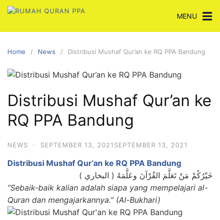
Skip
MENU
to
content
Home
News
Distribusi Mushaf Qur’an ke RQ PPA Bandung
Distribusi Mushaf Qur’an ke
RQ PPA Bandung
NEWS
·
SEPTEMBER 13, 2021
SEPTEMBER 13, 2021
Distribusi Mushaf Qur’an ke RQ PPA Bandung
خَيْرُكُمْ مَنْ تَعَلَّمَ القُرْآنَ وعَلَّمَهُ ( البخاري )
“Sebaik-baik kalian adalah siapa yang mempelajari al-
Quran dan mengajarkannya.” (Al-Bukhari)