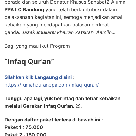
berada dan seluruh Donatur Khusus Sahabat2 Alumni
PPA LC Bandung
yang telah berkontribusi dalam
pelaksanaan kegiatan ini, semoga menjadikan amal
kebaikan yang mendapatkan balasan berlipat
ganda.
Jazakumullahu khairan katsiran. Aamiin..
.
Bagi yang mau ikut Program
“Infaq Qur’an”
Silahkan klik Langsung disini
:
https://rumahquranppa.com/infaq-quran/
Tunggu apa lagi, yuk berinfaq dan tebar kebaikan
melalui Gerakan Infaq Qur’an. 😉.
Dengan daftar paket tertera di bawah ini :
Paket 1 : 75.000
Paket 2 : 150.000