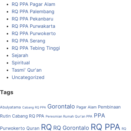
RQ PPA Pagar Alam
RQ PPA Palembang
RQ PPA Pekanbaru
RQ PPA Purwakarta
RQ PPA Purwokerto
RQ PPA Serang
RQ PPA Tebing Tinggi
Sejarah
Spiritual
Tasmi' Qur'an
Uncategorized
Tags
Gorontalo
Pembinaan
Pagar Alam
Abulyatama
Cabang RQ PPA
PPA
Rutin Cabang RQ PPA
Peresmian Rumah Qur'an PPA
RQ PPA
RQ
RQ Gorontalo
Purwokerto
Quran
RQ