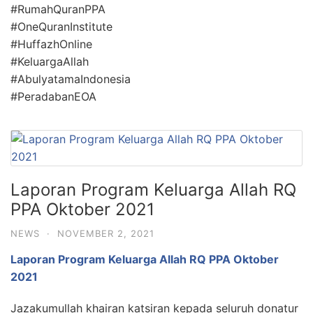
#RumahQuranPPA
#OneQuranInstitute
#HuffazhOnline
#KeluargaAllah
#AbulyatamaIndonesia
#PeradabanEOA
Laporan Program Keluarga Allah RQ
PPA Oktober 2021
NEWS
·
NOVEMBER 2, 2021
Laporan Program Keluarga Allah RQ PPA Oktober
2021
Jazakumullah khairan katsiran kepada seluruh donatur