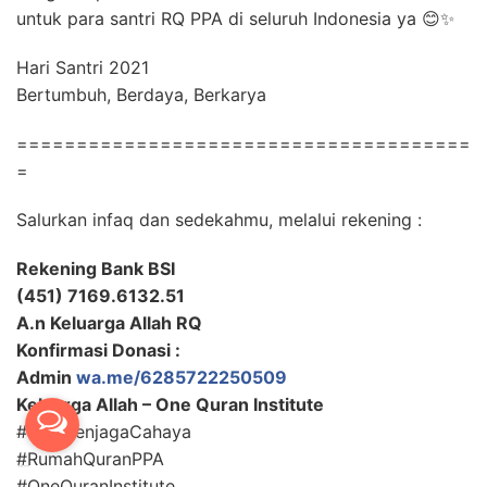
untuk para santri RQ PPA di seluruh Indonesia ya 😊✨
Hari Santri 2021
Bertumbuh, Berdaya, Berkarya
======================================
=
Salurkan infaq dan sedekahmu, melalui rekening :
Rekening Bank BSI
(451) 7169.6132.51
A.n Keluarga Allah RQ
Konfirmasi Donasi :
Admin
wa.me/6285722250509
Keluarga Allah – One Quran Institute
#ParaPenjagaCahaya
#RumahQuranPPA
#OneQuranInstitute