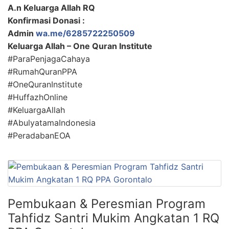
A.n Keluarga Allah RQ
Konfirmasi Donasi :
Admin
wa.me/6285722250509
Keluarga Allah – One Quran Institute
#ParaPenjagaCahaya
#RumahQuranPPA
#OneQuranInstitute
#HuffazhOnline
#KeluargaAllah
#AbulyatamaIndonesia
#PeradabanEOA
Pembukaan & Peresmian Program
Tahfidz Santri Mukim Angkatan 1 RQ