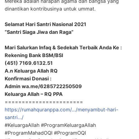
Mereka adalah harapan agama dan bangsa yang
dinantikan kontribusinya untuk ummat.
Selamat Hari Santri Nasional 2021
“Santri Siaga Jiwa dan Raga”
Mari Salurkan Infaq & Sedekah Terbaik Anda Ke :
Rekening Bank BSM/BSI
(451) 7169.6132.51
A.n Keluarga Allah RQ
Konfirmasi Donasi :
Admin
wa.me/6285722250509
Keluarga Allah – RQ PPA
=======================
https://rumahquranppa.com/…/menyambut-hari-
santri…/
#KeluargaAllah
#ProgramKeluargaAllah
#ProgramMahadOQI
#ProgramOQI