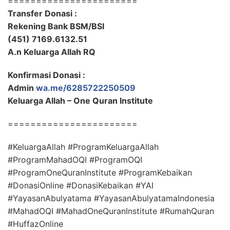
=======================
Transfer Donasi :
Rekening Bank BSM/BSI
(451) 7169.6132.51
A.n Keluarga Allah RQ
Konfirmasi Donasi :
Admin
wa.me/6285722250509
Keluarga Allah – One Quran Institute
=======================
#KeluargaAllah #ProgramKeluargaAllah
#ProgramMahadOQI #ProgramOQI
#ProgramOneQuranInstitute #ProgramKebaikan
#DonasiOnline #DonasiKebaikan #YAI
#YayasanAbulyatama #YayasanAbulyatamaIndonesia
#MahadOQI #MahadOneQuranInstitute #RumahQuran
#HuffazOnline