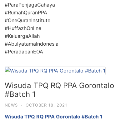
#ParaPenjagaCahaya
#RumahQuranPPA
#OneQuranInstitute
#HuffazhOnline
#KeluargaAllah
#AbulyatamaIndonesia
#PeradabanEOA
Wisuda TPQ RQ PPA Gorontalo
#Batch 1
NEWS
·
OCTOBER 18, 2021
Wisuda TPQ RQ PPA Gorontalo #Batch 1