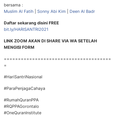
bersama :
Muslim Al Fatih
|
Sonny Abi Kim
|
Deen Al Badr
Daftar sekarang disini FREE
bit.ly/HARISANTRI2021
LINK ZOOM AKAN DI SHARE VIA WA SETELAH
MENGISI FORM
======================================
=
#HariSantriNasional
#ParaPenjagaCahaya
#RumahQuranPPA
#RQPPAGorontalo
#OneQuranInstitute