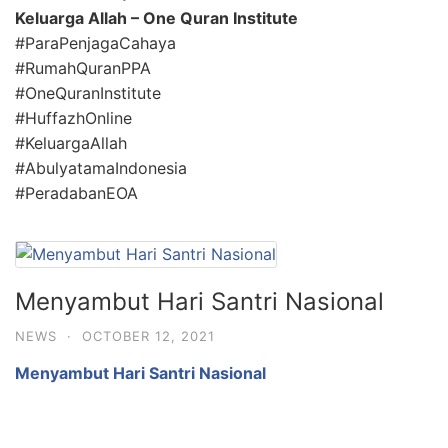
Keluarga Allah – One Quran Institute
#ParaPenjagaCahaya
#RumahQuranPPA
#OneQuranInstitute
#HuffazhOnline
#KeluargaAllah
#AbulyatamaIndonesia
#PeradabanEOA
Menyambut Hari Santri Nasional
NEWS
·
OCTOBER 12, 2021
Menyambut Hari Santri Nasional