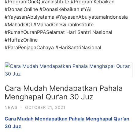
#ProgramOneQuranInstitute
#ProgramKebaikan
#DonasiOnline
#DonasiKebaikan
#YAI
#YayasanAbulyatama
#YayasanAbulyatamaIndonesia
#MahadOQI
#MahadOneQuranInstitute
#RumahQuranPPASelamat Hari Santri Nasional
#HuffazOnline
#ParaPenjagaCahaya
#HariSantriNasional
Cara Mudah Mendapatkan Pahala
Menghapal Qur’an 30 Juz
NEWS
·
OCTOBER 21, 2021
Cara Mudah Mendapatkan Pahala Menghapal Qur’an
30 Juz