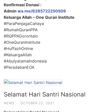
Konfirmasi Donasi :
Admin
wa.me/6285722250509
Keluarga Allah – One Quran Institute
#ParaPenjagaCahaya
#RumahQuranPPA
#RQPPAGorontalo
#OneQuranInstitute
#HuffazhOnline
#KeluargaAllah
#AbulyatamaIndonesia
#PeradabanEOA
Selamat Hari Santri Nasional
NEWS
·
OCTOBER 22, 2021