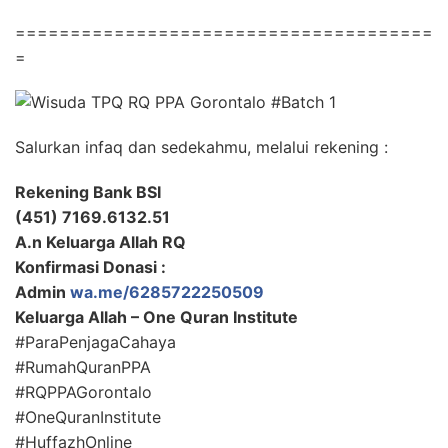
======================================
=
Salurkan infaq dan sedekahmu, melalui rekening :
Rekening Bank BSI
(451) 7169.6132.51
A.n Keluarga Allah RQ
Konfirmasi Donasi :
Admin
wa.me/6285722250509
Keluarga Allah – One Quran Institute
#ParaPenjagaCahaya
#RumahQuranPPA
#RQPPAGorontalo
#OneQuranInstitute
#HuffazhOnline