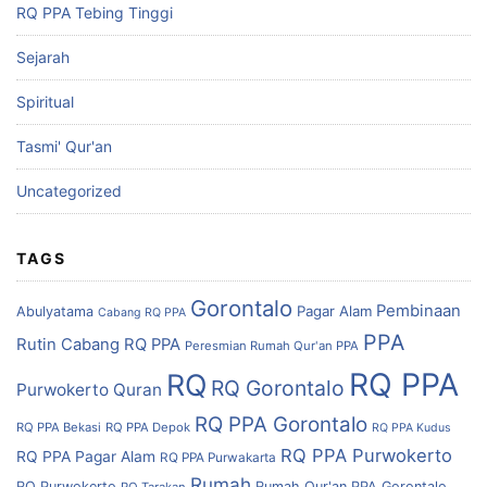
RQ PPA Tebing Tinggi
Sejarah
Spiritual
Tasmi' Qur'an
Uncategorized
TAGS
Gorontalo
Pembinaan
Pagar Alam
Abulyatama
Cabang RQ PPA
PPA
Rutin Cabang RQ PPA
Peresmian Rumah Qur'an PPA
RQ PPA
RQ
RQ Gorontalo
Purwokerto
Quran
RQ PPA Gorontalo
RQ PPA Bekasi
RQ PPA Depok
RQ PPA Kudus
RQ PPA Purwokerto
RQ PPA Pagar Alam
RQ PPA Purwakarta
Rumah
RQ Purwokerto
Rumah Qur'an PPA Gorontalo
RQ Tarakan