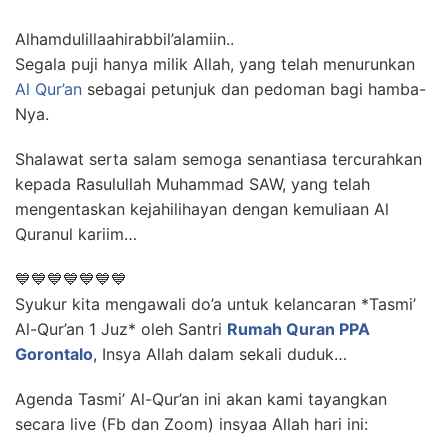
Alhamdulillaahirabbil’alamiin..
Segala puji hanya milik Allah, yang telah menurunkan
Al Qur’an
sebagai petunjuk dan pedoman bagi hamba-
Nya.
Shalawat serta salam semoga senantiasa tercurahkan
kepada Rasulullah Muhammad SAW, yang telah
mengentaskan kejahilihayan dengan kemuliaan Al
Quranul kariim…
💙💙💙💙💙💙💙
Syukur kita mengawali do’a untuk kelancaran *Tasmi’
Al-Qur’an 1 Juz* oleh Santri
Rumah Quran PPA
Gorontalo
, Insya Allah dalam sekali duduk…
Agenda Tasmi’ Al-Qur’an ini akan kami tayangkan
secara live (Fb dan Zoom) insyaa Allah hari ini: