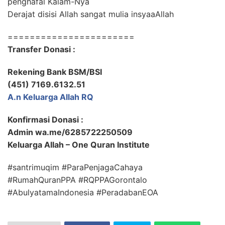
penghafal Kalam-Nya
Derajat disisi Allah sangat mulia insyaaAllah
=======================
Transfer Donasi :
Rekening Bank BSM/BSI
(451) 7169.6132.51
A.n Keluarga Allah RQ
Konfirmasi Donasi :
Admin wa.me/6285722250509
Keluarga Allah – One Quran Institute
#santrimuqim #ParaPenjagaCahaya
#RumahQuranPPA #RQPPAGorontalo
#AbulyatamaIndonesia #PeradabanEOA