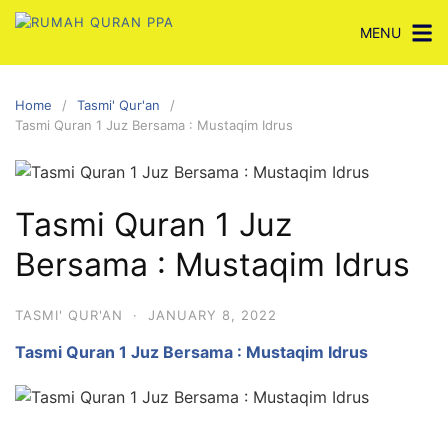
Skip
MENU
to
content
Home
Tasmi' Qur'an
Tasmi Quran 1 Juz Bersama : Mustaqim Idrus
Tasmi Quran 1 Juz
Bersama : Mustaqim Idrus
TASMI' QUR'AN
·
JANUARY 8, 2022
Tasmi Quran 1 Juz Bersama : Mustaqim Idrus