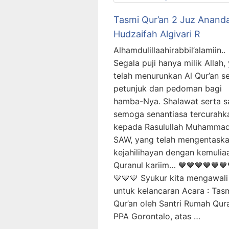
Tasmi Qur’an 2 Juz Ananda
Hudzaifah Algivari R
Alhamdulillaahirabbil’alamiin..
Segala puji hanya milik Allah,
telah menurunkan Al Qur’an s
petunjuk dan pedoman bagi
hamba-Nya. Shalawat serta s
semoga senantiasa tercurahk
kepada Rasulullah Muhamma
SAW, yang telah mengentask
kejahilihayan dengan kemulia
Quranul kariim… 💙💙💙💙💙💙
💙💙💙 Syukur kita mengawali
untuk kelancaran Acara : Tasm
Qur’an oleh Santri Rumah Qur
PPA Gorontalo, atas …