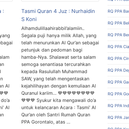
 :
Tasmi Quran 4 Juz : Nurhaidin
RQ PPA Ban
S Koni
RQ PPA Be
Alhamdulillaahirabbil’alamiin..
RQ PPA Ben
 yang
Segala puji hanya milik Allah, yang
ebagai
telah menurunkan Al Qur’an sebagai
RQ PPA Cia
petunjuk dan pedoman bagi
alam
hamba-Nya. Shalawat serta salam
RQ PPA Ci
an
semoga senantiasa tercurahkan
RQ PPA De
d
kepada Rasulullah Muhammad
an
SAW, yang telah mengentaskan
RQ PPA Ga
an Al
kejahilihayan dengan kemuliaan Al
💙💙
Quranul kariim… 💙💙💙💙💙💙💙💙
RQ PPA Gor
 do’a
💙💙💙 Syukur kita mengawali do’a
RQ PPA In
i’ Al
untuk kelancaran Acara : Tasmi’ Al
an
Qur’an oleh Santri Rumah Quran
RQ PPA Ja
PPA Gorontalo, atas …