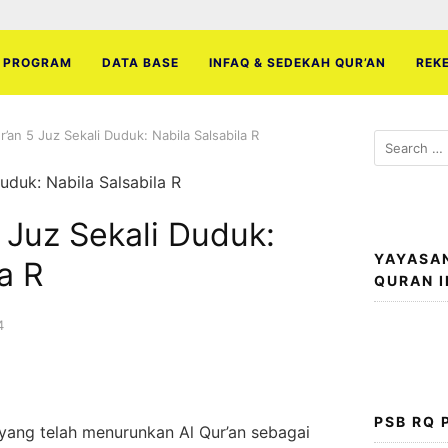
PROGRAM
DATA BASE
INFAQ & SEDEKAH QUR’AN
REK
’an 5 Juz Sekali Duduk: Nabila Salsabila R
Search
for:
 Juz Sekali Duduk:
YAYASA
a R
QURAN 
4
PSB RQ
, yang telah menurunkan Al Qur’an sebagai