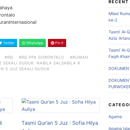
RECENT
ahaya
Milad Rum
ontalo
ke-2
anInternasional
Tasmi’ Al-
Aziiz Artan
Twitter
WhatsApp
Pin It
Tasmi’ Al-
Faqih Khai
#RQ
#RQ PPA GORONTALO
#RUMAH
Z SEKALI DUDUK: NABILA SALSABILA R
DOKUMENT
N 5 JUZ SEKALI DUDUK
DOKUMENT
PURWOKE
CATEGO
Agama
i
Tasmi Qur’an 5 Juz : Sofia Hilya
Agama Isl