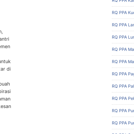
RQ PPA Ka
RQ PPA Ku
RQ PPA L
RQ PPA Lu
ntri
gemen
RQ PPA Ma
untuk
RQ PPA Ma
ar di
RQ PPA Pa
.
buah
RQ PPA Pa
irasi
RQ PPA Pe
laman
kesan
RQ PPA Pu
RQ PPA Pu