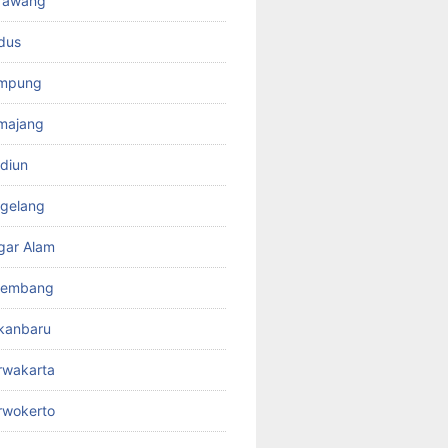
rawang
dus
ampung
majang
diun
gelang
gar Alam
lembang
kanbaru
rwakarta
rwokerto