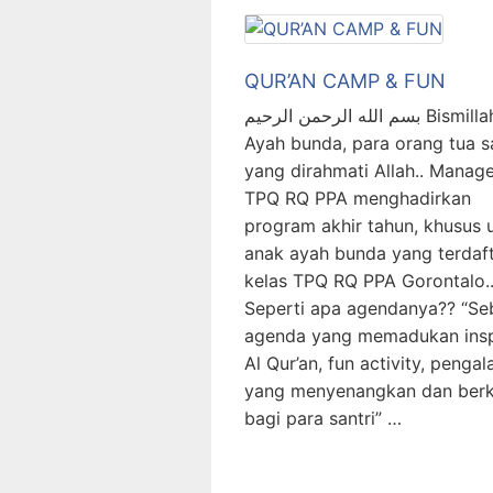
QUR’AN CAMP & FUN
بسم الله الرحمن الرحيم Bismillah,
Ayah bunda, para orang tua sa
yang dirahmati Allah.. Mana
TPQ RQ PPA menghadirkan
program akhir tahun, khusus 
anak ayah bunda yang terdaft
kelas TPQ RQ PPA Gorontalo.
Seperti apa agendanya?? “Se
agenda yang memadukan insp
Al Qur’an, fun activity, penga
yang menyenangkan dan ber
bagi para santri” …