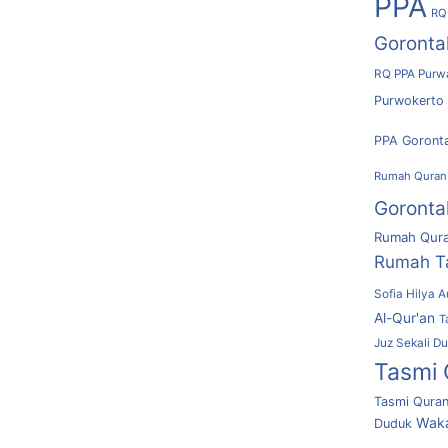
PPA
RQ
Goronta
RQ PPA Purw
Purwokerto
PPA Goront
Rumah Quran
Goronta
Rumah Qura
Rumah T
Sofia Hilya A
Al-Qur'an
T
Juz Sekali D
Tasmi 
Tasmi Quran
Waka
Duduk