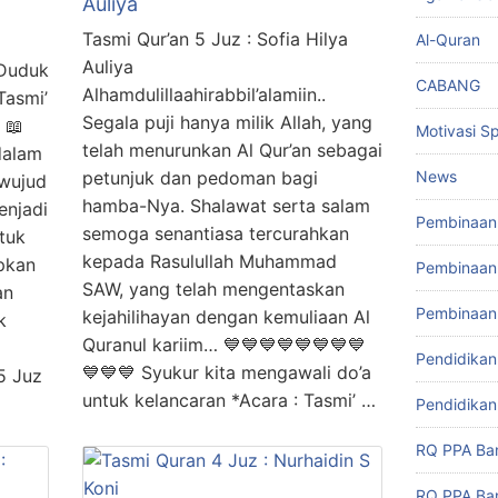
Auliya
Tasmi Qur’an 5 Juz : Sofia Hilya
Al-Quran
Auliya
 Duduk
CABANG
Alhamdulillaahirabbil’alamiin..
Tasmi’
Segala puji hanya milik Allah, yang
 📖
Motivasi Spi
telah menurunkan Al Qur’an sebagai
dalam
News
petunjuk dan pedoman bagi
rwujud
hamba-Nya. Shalawat serta salam
enjadi
Pembinaan 
semoga senantiasa tercurahkan
tuk
kepada Rasulullah Muhammad
pkan
Pembinaan 
SAW, yang telah mengentaskan
an
Pembinaan
kejahilihayan dengan kemuliaan Al
k
Quranul kariim… 💙💙💙💙💙💙💙💙
Pendidikan
💙💙💙 Syukur kita mengawali do’a
5 Juz
untuk kelancaran *Acara : Tasmi’ …
Pendidikan
RQ PPA Ba
RQ PPA Ba