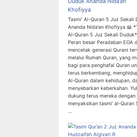
Duduk Ananda Nida’an
Khofiyya
Tasmi’ Al-Quran 5 Juz Sekali
Ananda Nida’an Khofiyya 📖 *
Al-Quran 5 Juz Sekali Duduk*
Peran besar Peradaban EOA 
mencetak generasi Qurani te
melalui Rumah Quran, yang m
bagi para penghafal Quran un
terus berkembang, menghidu
Al-Quran dalam kehidupan, d
menyebarkan keberkahan. Yu
dukung terus mereka dengan
menyaksikan tasmi’ al-Quran 
…