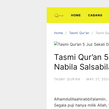
Skip
to
content
HOME
CABANG
Home
Tasmi' Qur'an
Tasmi Qur
Tasmi Qur’an 5
Nabila Salsabil
TASMI' QUR'AN
·
MAY 27, 202
Alhamdulillaahirabbil’alamiin..
Segala puji hanya milik Allah