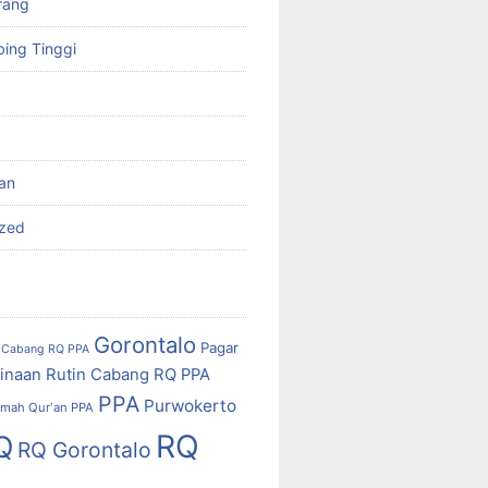
rang
ing Tinggi
'an
ized
Gorontalo
Pagar
Cabang RQ PPA
inaan Rutin Cabang RQ PPA
PPA
Purwokerto
mah Qur'an PPA
RQ
Q
RQ Gorontalo