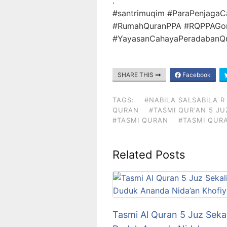
.
#santrimuqim #ParaPenjagaC
#RumahQuranPPA #RQPPAGor
#YayasanCahayaPeradabanQur
SHARE THIS
Facebook
TAGS:
#NABILA SALSABILA R
QURAN
#TASMI QUR'AN 5 JU
#TASMI QURAN
#TASMI QURA
Related Posts
Tasmi Al Quran 5 Juz Sekal