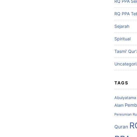
RQ PPA Se
RQ PPA Teb
Sejarah
Spiritual
Tasmi' Qur
Uncategor
TAGS
Abulyatama
Pemb
Alam
Peresmian Ru
R
Quran