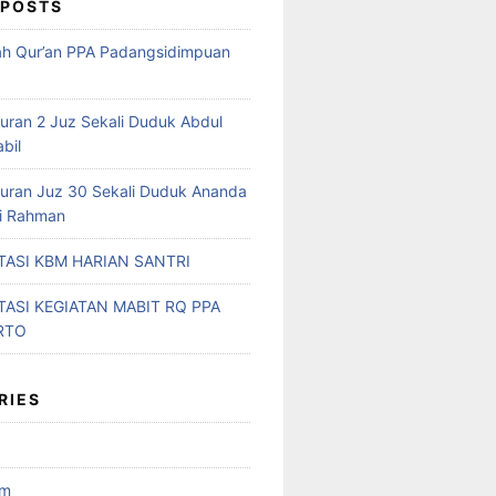
 POSTS
ah Qur’an PPA Padangsidimpuan
Quran 2 Juz Sekali Duduk Abdul
abil
Quran Juz 30 Sekali Duduk Ananda
ri Rahman
ASI KBM HARIAN SANTRI
ASI KEGIATAN MABIT RQ PPA
RTO
RIES
am