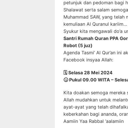
petunjuk dan pedoman bagi 
Shalawat serta salam semoga 
Muhammad SAW, yang telah m
kemuliaan Al Quranul kariim…
Syukur kita mengawali do’a u
Santri Rumah Quran PPA Gor
Robot (5 juz)
Agenda Tasmi’ Al Qur’an ini 
Facebook insyaa Allah:
🗓️ Selasa 28 Mei 2024
🕟 Pukul 09.00 WITA – Seles
Kita doakan semoga mereka 
Allah mudahkan untuk melant
ayat-ayat yang telah dihafal
keberkahan bagi ananda, oran
Aamiin Yaa Rabbal ‘aalamiin