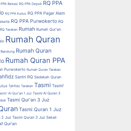
RQ PPA
 PPA Bekasi
RQ PPA Depok
lo
RQ PPA Pagar Alam
RQ PPA Kudus
RQ PPA Purwokerto
RQ
akarta
Rumah
Rumah Qur'an
RQ Tarakan
Rumah Quran
alo
Rumah Quran
 Bandung
Rumah Quran PPA
lo
n Purwokerto
Rumah Quran Tarakan
ahfidz
Santri RQ
Sedekah Quran
Tasmi
Tasmi'
uliya
Tahfidz
Tarakan
asmi' Al Qur'an 1 Juz
Tasmi Al Quran 3
Tasmi Qur'an 3 Juz
uduk
Quran
Tasmi Quran 1 Juz
 2 Juz
Tasmi Quran 3 Juz Sekali
f Qur'an