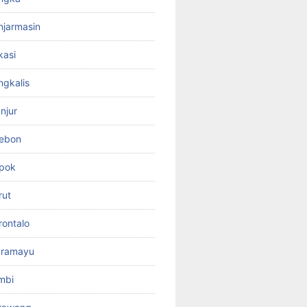
jarmasin
kasi
gkalis
njur
rebon
pok
rut
ontalo
dramayu
mbi